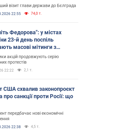
ший візит глави держави до Бєлграда
74,0 т.
8.2026 22:55
іть Федорова": у містах
ни 23-й день поспіль
ають масові мітинги з
онками. Фото і відео
ики акцій продовжують серію
их протестів
2,1 т.
26 22:22
т США схвалив законопроєкт
 про санкції проти Росії: що
нт передбачає нові економічні
ення
4,5 т.
8.2026 22:38