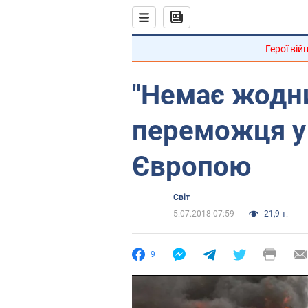
Герої вій
"Немає жодни
переможця у р
Європою
Світ
5.07.2018 07:59
21,9 т.
9