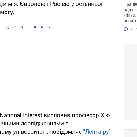
після
дій між Європою і Росією у останньої
Праців
розг
надава
могу.
жінки,
Фото
носить
ідео дня
7.0
 National Interest висловив професор Х'ю
гічними дослідженнями в
ому університеті, повідомляє
"Лента.ру"
.