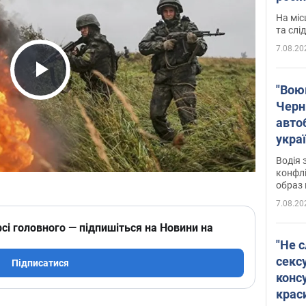
полі
На міс
Віде
та слі
7.08.20
Play Video
"Воюю
Черн
авто
укра
і поп
Водія 
конфлі
образ 
7.08.20
сі головного — підпишіться на Новини на
"Не с
сексу
Підписатися
конс
крас