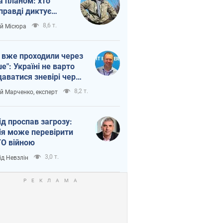
а планом: хто
правді диктує
п війни
8,6 т.
ій Місюра
 вже проходили через
ше": Україні не варто
даватися зневірі через
етний терор
8,2 т.
ій Марченко, експерт
ід проспав загрозу:
ія може перевірити
О війною
3,0 т.
ід Невзлін