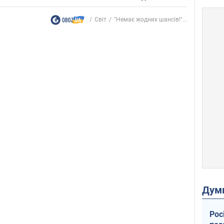
Світ
"Немає жодних шансів!"...
Дум
Рос