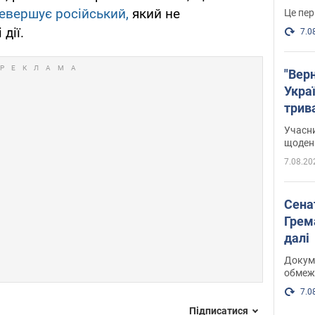
евершує російський,
який не
Це пер
дії.
7.0
"Верн
Украї
трив
карт
Учасн
щоденн
7.08.20
Сена
Грема
далі
Докуме
обмеж
7.0
Підписатися