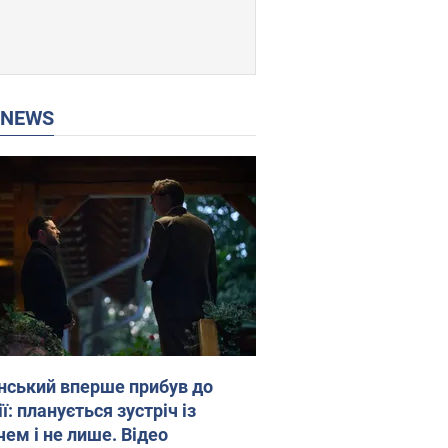
P NEWS
нський вперше прибув до
ї: планується зустріч із
чем і не лише. Відео