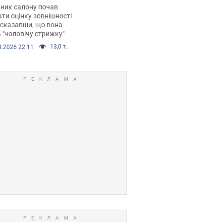
 хімієтерапії,
ник салону почав
орівся скандал.
ти оцінку зовнішності
 сказавши, що вона
 "чоловічу стрижку"
13,0 т.
8.2026 22:11