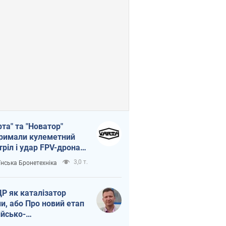
рта" та "Новатор"
римали кулеметний
тріл і удар FPV-дрона,
тувавши життя
3,0 т.
їнська Бронетехніка
церу ЗСУ
Р як каталізатор
ни, або Про новий етап
ійсько-
нічнокорейського