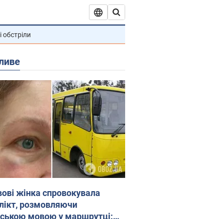
і обстріли
ливе
вові жінка спровокувала
лікт, розмовляючи
йською мовою у маршрутці: