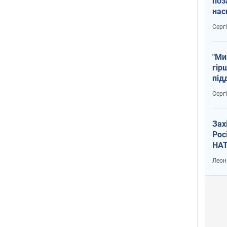
поз
нас
тем
Серг
"Ми
гір
під
рак
Серг
Зах
Рос
НАТ
Леон