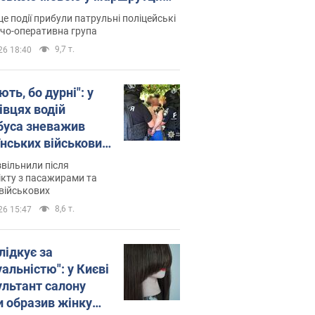
ція склала адмінпротокол.
це події прибули патрульні поліцейські
о
дчо-оперативна група
9,7 т.
26 18:40
ть, бо дурні": у
івцях водій
буса зневажив
їнських військових
латився. Відео
звільнили після
кту з пасажирами та
військових
8,6 т.
26 15:47
лідкує за
альністю": у Києві
ультант салону
и образив жінку