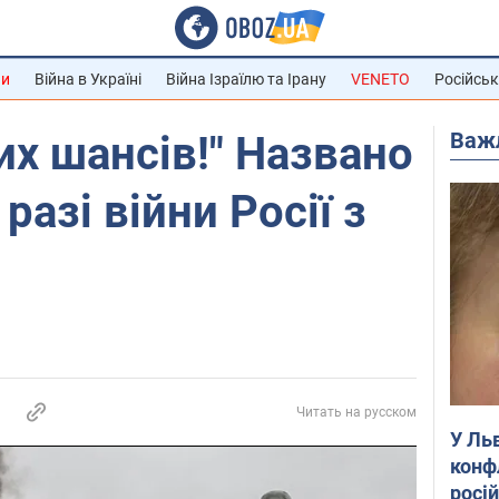
ни
Війна в Україні
Війна Ізраїлю та Ірану
VENETO
Російськ
Важ
х шансів!" Названо
азі війни Росії з
Читать на русском
У Ль
конф
росі