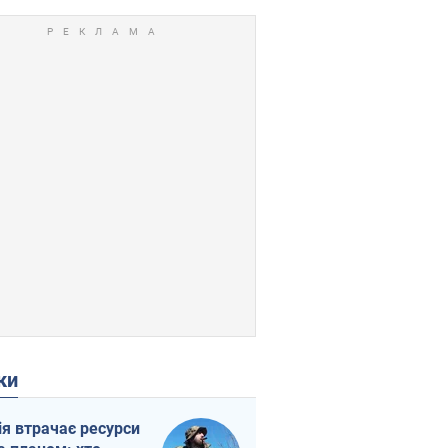
ки
ія втрачає ресурси