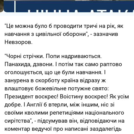
"Це можна було б проводити тричі на рік, як
навчання з цивільної оборони", - зазначив
Невзоров.
"Чорні стрічки. Попи надриваються.
Панахида, дзвони. І потім так само раптово
оголошується, що це були навчання. І
занурена в скорботу країна відразу ж
влаштовує божевільне потужне свято:
Президент воскрес! Воістину воскрес! Як усім
добре. І Англії б втерли, між іншим, ніс зі
своїми кволими репетиціями національного
сирітства", - підсумував він, відповідаючи на
коментар ведучої про написані заздалегідь