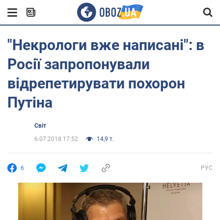
"Некрологи вже написані": в
Росії запропонували
відрепетирувати похорон
Путіна
Світ
6.07.2018 17:52
14,9 т.
6
РУС