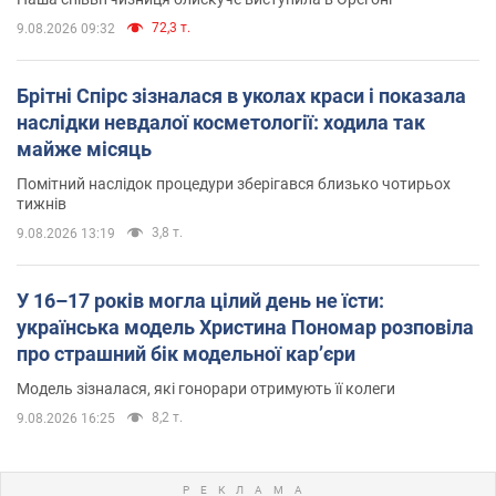
72,3 т.
9.08.2026 09:32
Брітні Спірс зізналася в уколах краси і показала
наслідки невдалої косметології: ходила так
майже місяць
Помітний наслідок процедури зберігався близько чотирьох
тижнів
3,8 т.
9.08.2026 13:19
У 16–17 років могла цілий день не їсти:
українська модель Христина Пономар розповіла
про страшний бік модельної кар’єри
Модель зізналася, які гонорари отримують її колеги
8,2 т.
9.08.2026 16:25