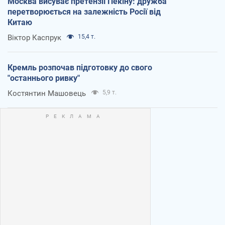
Москва висуває претензії Пекіну: дружба
перетворюється на залежність Росії від
Китаю
Віктор Каспрук
15,4 т.
Кремль розпочав підготовку до свого
"останнього ривку"
Костянтин Машовець
5,9 т.