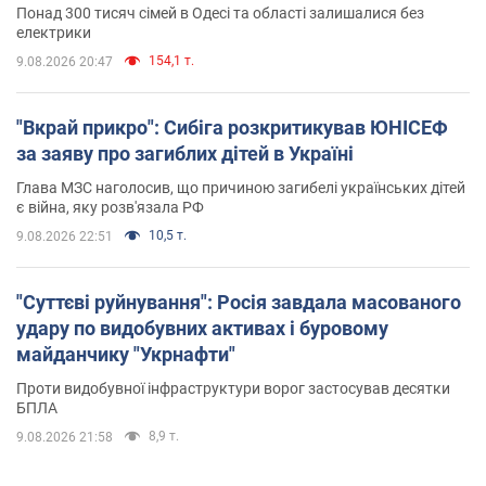
Понад 300 тисяч сімей в Одесі та області залишалися без
електрики
154,1 т.
9.08.2026 20:47
"Вкрай прикро": Сибіга розкритикував ЮНІСЕФ
за заяву про загиблих дітей в Україні
Глава МЗС наголосив, що причиною загибелі українських дітей
є війна, яку розв'язала РФ
10,5 т.
9.08.2026 22:51
"Суттєві руйнування": Росія завдала масованого
удару по видобувних активах і буровому
майданчику "Укрнафти"
Проти видобувної інфраструктури ворог застосував десятки
БПЛА
8,9 т.
9.08.2026 21:58