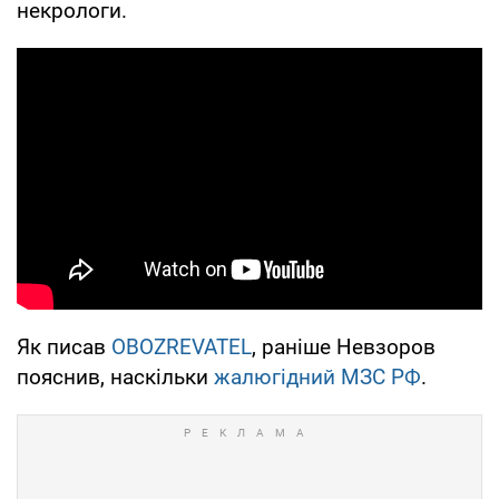
некрологи.
Як писав
OBOZREVATEL
, раніше Невзоров
пояснив, наскільки
жалюгідний МЗС РФ
.