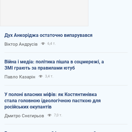
Дух Анкоріджа остаточно випарувався
Віктор Андрусів
6,4 т.
Війна і медіа: політика пішла в соцмережі, а
ЗМІ грають за правилами ютуб
Павло Казарін
3,4 т.
У полоні власних міфів: як Костянтинівка
стала головною ідеологічною пасткою для
російських окупантів
Дмитро Снєгирьов
7,0 т.