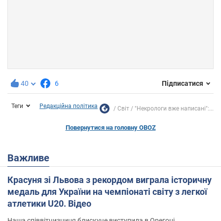
40
6
Підписатися
Теги
Редакційна політика
Світ
"Некрологи вже написані":...
Повернутися на головну OBOZ
Важливе
Красуня зі Львова з рекордом виграла історичну
медаль для України на чемпіонаті світу з легкої
атлетики U20. Відео
Наша співвітчизниця блискуче виступила в Орегоні