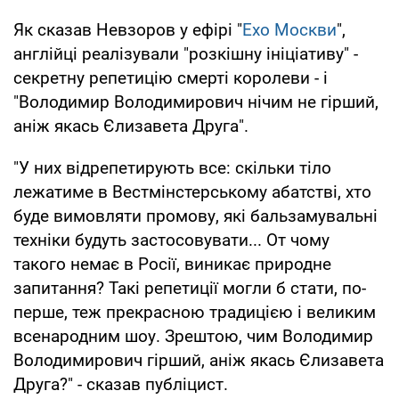
Як сказав Невзоров у ефірі "
Ехо Москви
",
англійці реалізували "розкішну ініціативу" -
секретну репетицію смерті королеви - і
"Володимир Володимирович нічим не гірший,
аніж якась Єлизавета Друга".
"У них відрепетирують все: скільки тіло
лежатиме в Вестмінстерському абатстві, хто
буде вимовляти промову, які бальзамувальні
техніки будуть застосовувати... От чому
такого немає в Росії, виникає природне
запитання? Такі репетиції могли б стати, по-
перше, теж прекрасною традицією і великим
всенародним шоу. Зрештою, чим Володимир
Володимирович гірший, аніж якась Єлизавета
Друга?" - сказав публіцист.