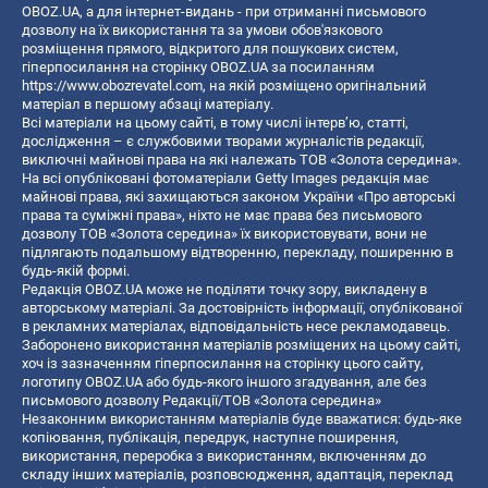
OBOZ.UA, а для інтернет-видань - при отриманні письмового
дозволу на їх використання та за умови обов'язкового
розміщення прямого, відкритого для пошукових систем,
гіперпосилання на сторінку OBOZ.UA за посиланням
https://www.obozrevatel.com
, на якій розміщено оригінальний
матеріал в першому абзаці матеріалу.
Всі матеріали на цьому сайті, в тому числі інтерв’ю, статті,
дослідження – є службовими творами журналістів редакції,
виключні майнові права на які належать ТОВ «Золота середина».
На всі опубліковані фотоматеріали Getty Images редакція має
майнові права, які захищаються законом України «Про авторські
права та суміжні права», ніхто не має права без письмового
дозволу ТОВ «Золота середина» їх використовувати, вони не
підлягають подальшому відтворенню, перекладу, поширенню в
будь-якій формі.
Редакція OBOZ.UA може не поділяти точку зору, викладену в
авторському матеріалі. За достовірність інформації, опублікованої
в рекламних матеріалах, відповідальність несе рекламодавець.
Заборонено використання матеріалів розміщених на цьому сайті,
хоч із зазначенням гіперпосилання на сторінку цього сайту,
логотипу OBOZ.UA або будь-якого іншого згадування, але без
письмового дозволу Редакції/ТОВ «Золота середина»
Незаконним використанням матеріалів буде вважатися: будь-яке
копiювання, публiкацiя, передрук, наступне поширення,
використання, переробка з використанням, включенням до
складу інших матеріалів, розповсюдження, адаптація, переклад