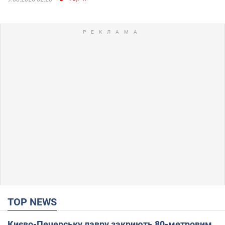
TOP NEWS
Києво-Печерську лавру закриють 80-метровим