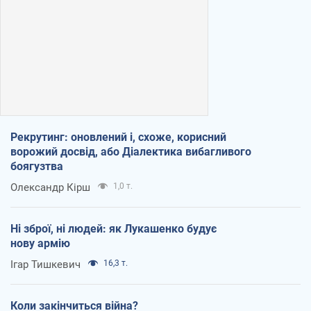
Рекрутинг: оновлений і, схоже, корисний
ворожий досвід, або Діалектика вибагливого
боягузтва
Олександр Кірш
1,0 т.
Ні зброї, ні людей: як Лукашенко будує
нову армію
Ігар Тишкевич
16,3 т.
Коли закінчиться війна?