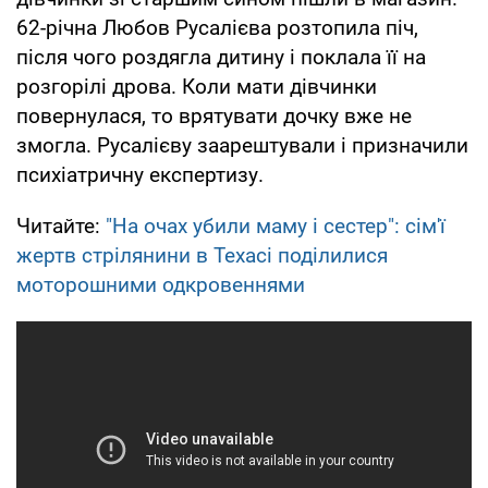
62-річна Любов Русалієва розтопила піч,
після чого роздягла дитину і поклала її на
розгорілі дрова. Коли мати дівчинки
повернулася, то врятувати дочку вже не
змогла. Русалієву заарештували і призначили
психіатричну експертизу.
Читайте:
"На очах убили маму і сестер": сім'ї
жертв стрілянини в Техасі поділилися
моторошними одкровеннями