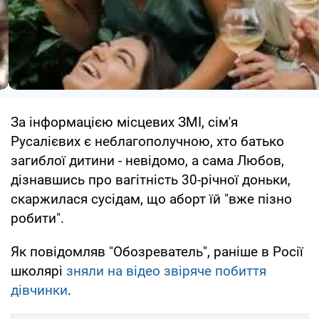
За інформацією місцевих ЗМІ, сім'я
Русалієвих є неблагополучною, хто батько
загиблої дитини - невідомо, а сама Любов,
дізнавшись про вагітність 30-річної доньки,
скаржилася сусідам, що аборт їй "вже пізно
робити".
Як повідомляв "Обозреватель", раніше в Росії
школярі
зняли на відео звіряче побиття
дівчинки
.