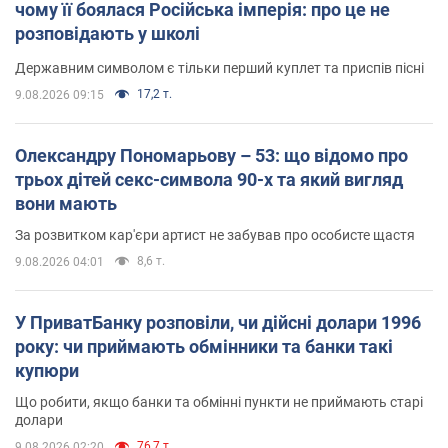
чому її боялася Російська імперія: про це не
розповідають у школі
Державним символом є тільки перший куплет та приспів пісні
17,2 т.
9.08.2026 09:15
Олександру Пономарьову – 53: що відомо про
трьох дітей секс-символа 90-х та який вигляд
вони мають
За розвитком кар'єри артист не забував про особисте щастя
8,6 т.
9.08.2026 04:01
У ПриватБанку розповіли, чи дійсні долари 1996
року: чи приймають обмінники та банки такі
купюри
Що робити, якщо банки та обмінні пункти не приймають старі
долари
76,7 т.
9.08.2026 02:20