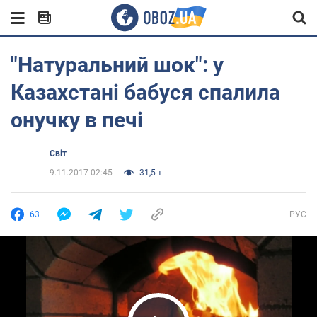
"Натуральний шок": у
Казахстані бабуся спалила
онучку в печі
Світ
9.11.2017 02:45
31,5 т.
63
РУС