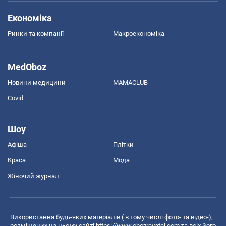
Економіка
Ринки та компанії
Макроекономіка
MedOboz
Новини медицини
MAMACLUB
Covid
Шоу
Афіша
Плітки
Краса
Мода
Жіночий журнал
Використання будь-яких матеріалів ( в тому числі фото- та відео-),
розміщених на цьому сайті
https://www.obozrevatel.com
та всіх його