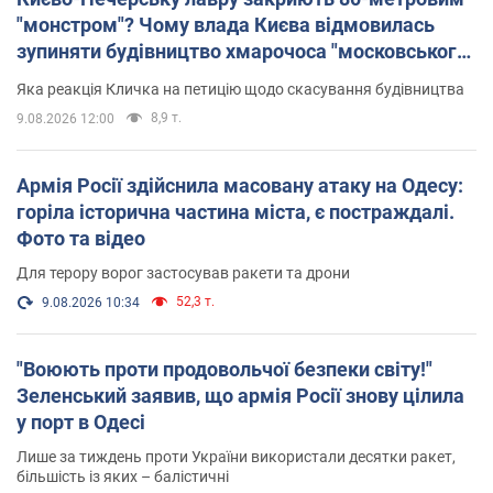
"монстром"? Чому влада Києва відмовилась
зупиняти будівництво хмарочоса "московського
вірянина"
Яка реакція Кличка на петицію щодо скасування будівництва
8,9 т.
9.08.2026 12:00
Армія Росії здійснила масовану атаку на Одесу:
горіла історична частина міста, є постраждалі.
Фото та відео
Для терору ворог застосував ракети та дрони
52,3 т.
9.08.2026 10:34
"Воюють проти продовольчої безпеки світу!"
Зеленський заявив, що армія Росії знову цілила
у порт в Одесі
Лише за тиждень проти України використали десятки ракет,
більшість із яких – балістичні