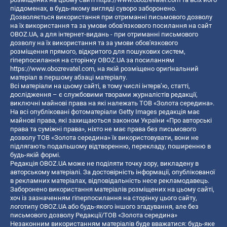
піддоменах, в будь-якому вигляді суворо заборонено.
Дозволяється використання при отриманні письмового дозволу
на їх використання та за умови обов'язкового посилання на сайт
OBOZ.UA, а для інтернет-видань - при отриманні письмового
дозволу на їх використання та за умови обов'язкового
розміщення прямого, відкритого для пошукових систем,
гіперпосилання на сторінку OBOZ.UA за посиланням
https://www.obozrevatel.com
, на якій розміщено оригінальний
матеріал в першому абзаці матеріалу.
Всі матеріали на цьому сайті, в тому числі інтерв’ю, статті,
дослідження – є службовими творами журналістів редакції,
виключні майнові права на які належать ТОВ «Золота середина».
На всі опубліковані фотоматеріали Getty Images редакція має
майнові права, які захищаються законом України «Про авторські
права та суміжні права», ніхто не має права без письмового
дозволу ТОВ «Золота середина» їх використовувати, вони не
підлягають подальшому відтворенню, перекладу, поширенню в
будь-якій формі.
Редакція OBOZ.UA може не поділяти точку зору, викладену в
авторському матеріалі. За достовірність інформації, опублікованої
в рекламних матеріалах, відповідальність несе рекламодавець.
Заборонено використання матеріалів розміщених на цьому сайті,
хоч із зазначенням гіперпосилання на сторінку цього сайту,
логотипу OBOZ.UA або будь-якого іншого згадування, але без
письмового дозволу Редакції/ТОВ «Золота середина»
Незаконним використанням матеріалів буде вважатися: будь-яке