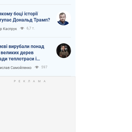
якому боці історії
тупає Дональд Трамп?
6,7 т.
ор Каспрук
иєві вирубали понад
 великих дерев
ади теплотраси і
переч Генплану
597
ислав Самойленко