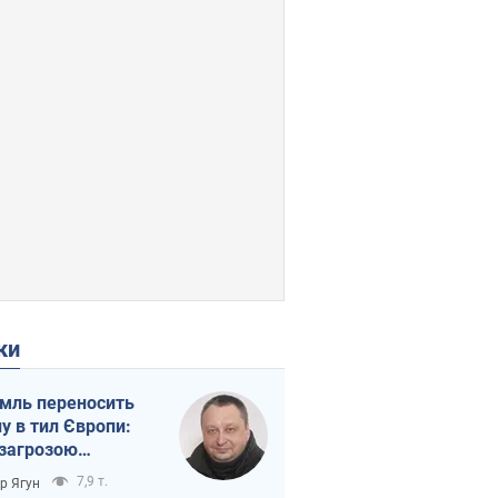
ки
мль переносить
ну в тил Європи:
 загрозою
тична логістика
7,9 т.
ор Ягун