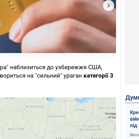
ура" наблизиться до узбережжя США,
твориться на "сильний" ураган
категорії 3
Дум
Кре
вій
під
кри
Вікт