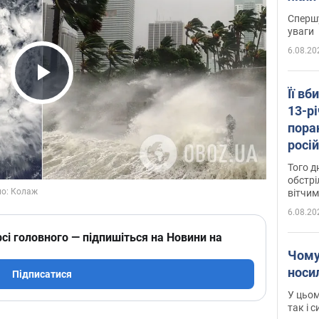
"агр
Спершу
уваги
6.08.20
Play Video
Її вб
13-рі
пора
росій
Сумщ
Того д
обстрі
вітчим
6.08.20
сі головного — підпишіться на Новини на
Чому
носи
Підписатися
У цьом
так і 