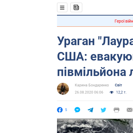
Герої вій
Ураган "Лаур
США: евакую
півмільйона
Карина Бондаренко
Світ
26.08.2020 06:06
12,2 т.
5