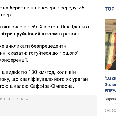
 на берег
пізно ввечері в середу, 26
TO
етвер.
й включає в себе Х'юстон, Ліна Ідальго
 вітри
і
руйнівний шторм
в регіоні.
же викликати безпрецедентні
ні сказати: готуйтеся до гіршого", –
конференції.
 швидкістю 130 км/год, коли він
"Зах
оку, що кваліфікувало його як ураган
Зеле
частою шкалою Саффіра-Сімпсона.
FREYJ
підтр
Європе
спільн
6.08.20