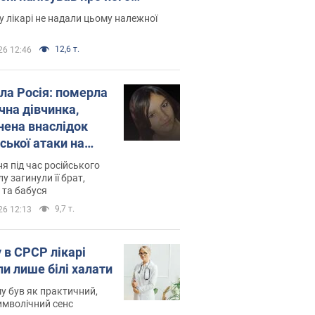
есивний" рак
 лікарі не надали цьому належної
12,6 т.
26 12:46
ила Росія: померла
чна дівчинка,
нена внаслідок
ської атаки на
ину. Фото
ня під час російського
лу загинули її брат,
 та бабуся
9,7 т.
26 12:13
 в СРСР лікарі
ли лише білі халати
у був як практичний,
символічний сенс