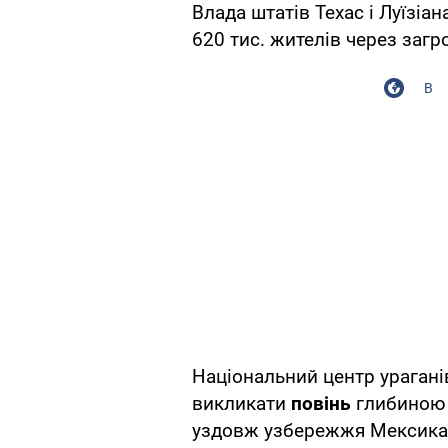
Влада штатів Техас і Луїзі
620 тис. жителів через загр
В
Національний центр ураган
викликати
повінь
глибиною д
уздовж узбережжя Мексикан