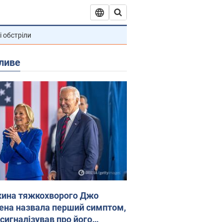
і обстріли
ливе
ина тяжкохворого Джо
ена назвала перший симптом,
 сигналізував про його