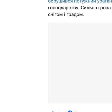
обрушився потужний ураган
господарству. Сильна гроза
снігом і градом.