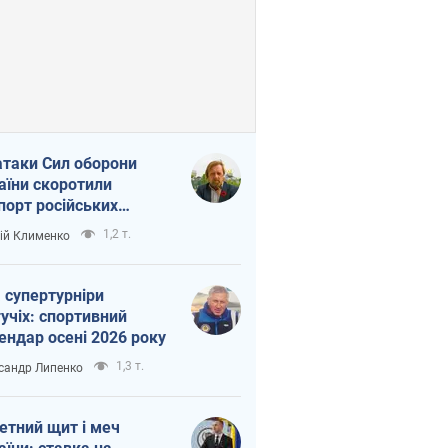
атаки Сил оборони
аїни скоротили
порт російських
топродуктів
1,2 т.
ій Клименко
 супертурніри
учіх: спортивний
ендар осені 2026 року
1,3 т.
сандр Липенко
етний щит і меч