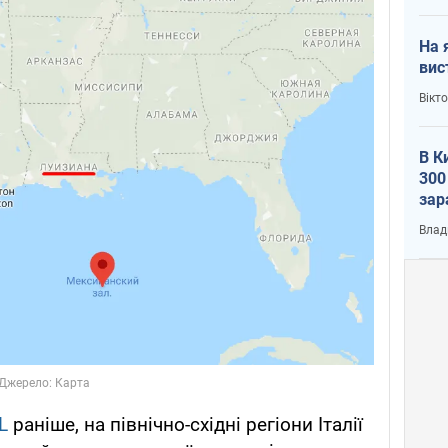
На 
вис
Вікт
В К
300
зар
всу
Влад
L
раніше, на північно-східні регіони Італії