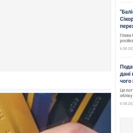
"Бал
Сіко
пере
Укра
Глава 
російс
6.08.20
Пода
дані 
чого
Це пот
обліку
6.08.20