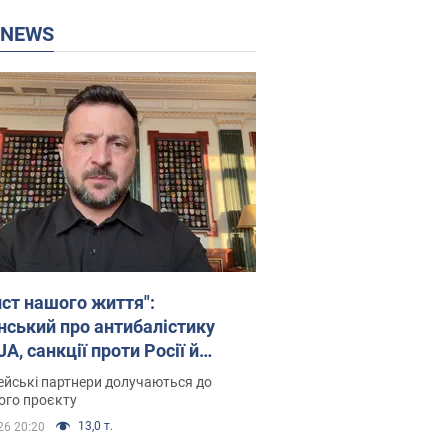
P NEWS
ист нашого життя":
нський про антибалістику
A, санкції проти Росії й
имку аграріїв. Відео
йські партнери долучаються до
ого проєкту
13,0 т.
26 20:20