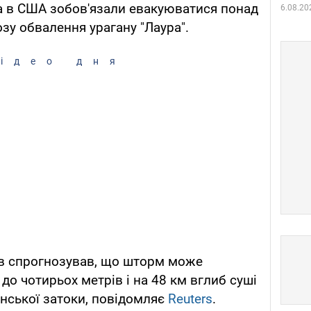
ана в США зобов'язали евакуюватися понад
6.08.20
озу обвалення урагану "Лаура".
ідео дня
ів спрогнозував, що шторм може
о чотирьох метрів і на 48 км вглиб суші
ської затоки, повідомляє
Reuters
.