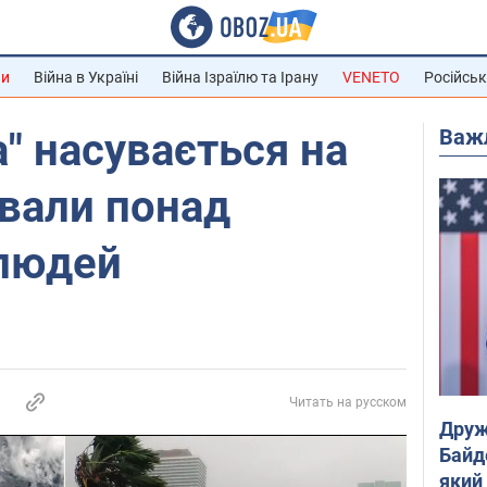
ни
Війна в Україні
Війна Ізраїлю та Ірану
VENETO
Російськ
Важ
а" насувається на
вали понад
 людей
Читать на русском
Друж
Байд
який