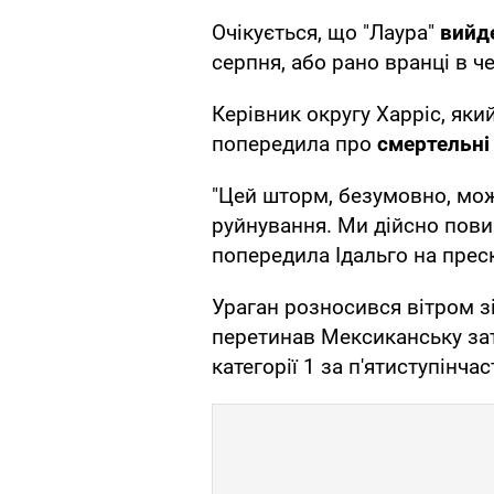
Очікується, що "Лаура"
вийде
серпня, або рано вранці в ч
Керівник округу Харріс, яки
попередила про
смертельні
"Цей шторм, безумовно, мо
руйнування. Ми дійсно повин
попередила Ідальго на прес
Ураган розносився вітром зі
перетинав Мексиканську зат
категорії 1 за п'ятиступін