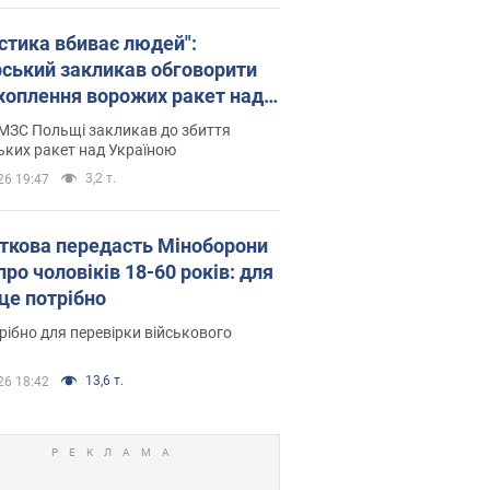
істика вбиває людей":
рський закликав обговорити
хоплення ворожих ракет над
їною
МЗС Польщі закликав до збиття
ьких ракет над Україною
3,2 т.
26 19:47
ткова передасть Міноборони
про чоловіків 18-60 років: для
 це потрібно
рібно для перевірки військового
13,6 т.
26 18:42