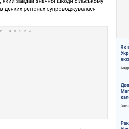
, який завдав значної шкоди сільському
 в деяких регіонах супроводжувалася
Як 
Укр
екс
наф
Андр
Два
Маг
кал
Олек
Рак