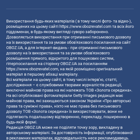
Використання будь-яких матеріалів ( в тому числі фото- та відео-),
розміщених на цьому сайті
https://www.obozrevatel.com
та всіх його
піддоменах, в будь-якому вигляді суворо заборонено.
Дозволяється використання при отриманні письмового дозволу
на їх використання та за умови обов'язкового посилання на сайт
OBOZ.UA, а для інтернет-видань - при отриманні письмового
дозволу на їх використання та за умови обов'язкового
розміщення прямого, відкритого для пошукових систем,
гіперпосилання на сторінку OBOZ.UA за посиланням
https://www.obozrevatel.com
, на якій розміщено оригінальний
матеріал в першому абзаці матеріалу.
Всі матеріали на цьому сайті, в тому числі інтерв’ю, статті,
дослідження – є службовими творами журналістів редакції,
виключні майнові права на які належать ТОВ «Золота середина».
На всі опубліковані фотоматеріали Getty Images редакція має
майнові права, які захищаються законом України «Про авторські
права та суміжні права», ніхто не має права без письмового
дозволу ТОВ «Золота середина» їх використовувати, вони не
підлягають подальшому відтворенню, перекладу, поширенню в
будь-якій формі.
Редакція OBOZ.UA може не поділяти точку зору, викладену в
авторському матеріалі. За достовірність інформації, опублікованої
в рекламних матеріалах, відповідальність несе рекламодавець.