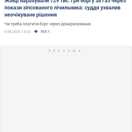
Жінці нарахували 729 тис. грн боргу за газ через
покази зіпсованого лічильника: суддя ухвалив
неочікуване рішення
Чи треба платити борг через донарахування
30,6 т.
8.08.2026 14:43