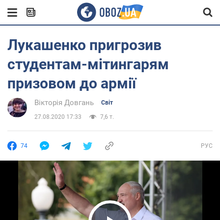
Лукашенко пригрозив
студентам-мітингарям
призовом до армії
Вікторія Довгань
Світ
27.08.2020 17:33
7,6 т.
74
РУС