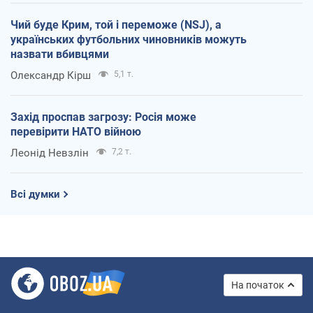
Чий буде Крим, той і переможе (NSJ), а
українських футбольних чиновників можуть
назвати вбивцями
Олександр Кірш
5,1 т.
Захід проспав загрозу: Росія може
перевірити НАТО війною
Леонід Невзлін
7,2 т.
Всі думки
На початок