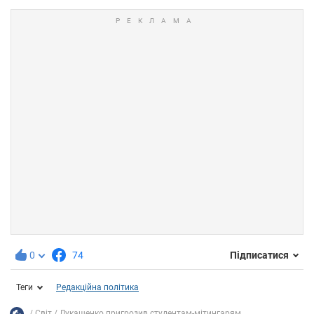
0
74
Підписатися
Теги
Редакційна політика
Світ
Лукашенко пригрозив студентам-мітингарям...