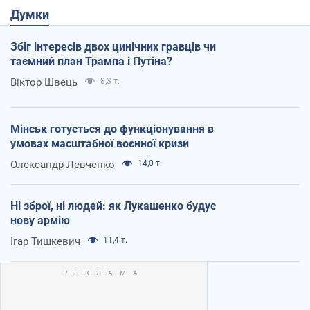
Думки
Збіг інтересів двох цинічних гравців чи
таємний план Трампа і Путіна?
Віктор Швець
8,3 т.
Мінськ готується до функціонування в
умовах масштабної воєнної кризи
Олександр Левченко
14,0 т.
Ні зброї, ні людей: як Лукашенко будує
нову армію
Ігар Тишкевич
11,4 т.