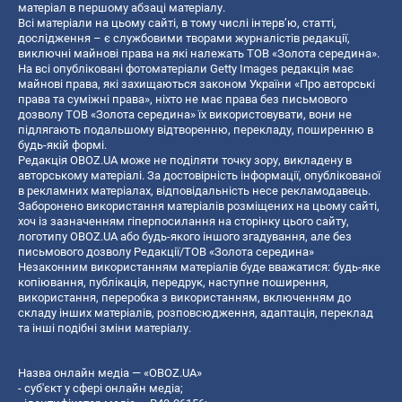
матеріал в першому абзаці матеріалу.
Всі матеріали на цьому сайті, в тому числі інтерв’ю, статті,
дослідження – є службовими творами журналістів редакції,
виключні майнові права на які належать ТОВ «Золота середина».
На всі опубліковані фотоматеріали Getty Images редакція має
майнові права, які захищаються законом України «Про авторські
права та суміжні права», ніхто не має права без письмового
дозволу ТОВ «Золота середина» їх використовувати, вони не
підлягають подальшому відтворенню, перекладу, поширенню в
будь-якій формі.
Редакція OBOZ.UA може не поділяти точку зору, викладену в
авторському матеріалі. За достовірність інформації, опублікованої
в рекламних матеріалах, відповідальність несе рекламодавець.
Заборонено використання матеріалів розміщених на цьому сайті,
хоч із зазначенням гіперпосилання на сторінку цього сайту,
логотипу OBOZ.UA або будь-якого іншого згадування, але без
письмового дозволу Редакції/ТОВ «Золота середина»
Незаконним використанням матеріалів буде вважатися: будь-яке
копiювання, публiкацiя, передрук, наступне поширення,
використання, переробка з використанням, включенням до
складу інших матеріалів, розповсюдження, адаптація, переклад
та інші подібні зміни матеріалу.
Назва онлайн медіа — «OBOZ.UA»
- суб'єкт у сфері онлайн медіа;