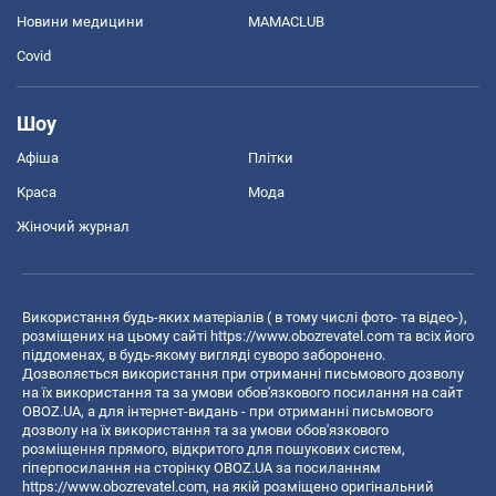
Новини медицини
MAMACLUB
Covid
Шоу
Афіша
Плітки
Краса
Мода
Жіночий журнал
Використання будь-яких матеріалів ( в тому числі фото- та відео-),
розміщених на цьому сайті
https://www.obozrevatel.com
та всіх його
піддоменах, в будь-якому вигляді суворо заборонено.
Дозволяється використання при отриманні письмового дозволу
на їх використання та за умови обов'язкового посилання на сайт
OBOZ.UA, а для інтернет-видань - при отриманні письмового
дозволу на їх використання та за умови обов'язкового
розміщення прямого, відкритого для пошукових систем,
гіперпосилання на сторінку OBOZ.UA за посиланням
https://www.obozrevatel.com
, на якій розміщено оригінальний