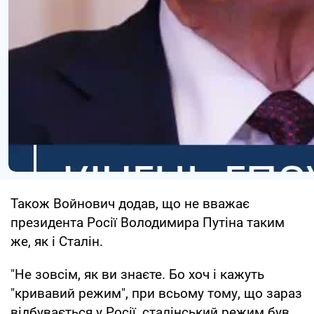
Також Войнович додав, що не вважає
президента Росії Володимира Путіна таким
же, як і Сталін.
"Не зовсім, як ви знаєте. Бо хоч і кажуть
"кривавий режим", при всьому тому, що зараз
відбувається у Росії, сталінський режим був