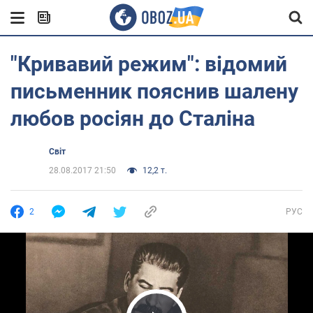
"Кривавий режим": відомий
письменник пояснив шалену
любов росіян до Сталіна
Світ
28.08.2017 21:50
12,2 т.
2
РУС