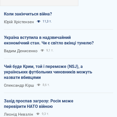
Коли закінчиться війна?
Юрій Хрістензен
11,3 т.
Україна вступила в надзвичайний
економічний стан. Чи є світло вкінці тунелю?
Вадим Денисенко
9,1 т.
Чий буде Крим, той і переможе (NSJ), а
українських футбольних чиновників можуть
назвати вбивцями
Олександр Кірш
8,6 т.
Захід проспав загрозу: Росія може
перевірити НАТО війною
Леонід Невзлін
9,3 т.