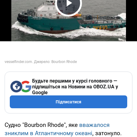
Play Video
Будьте першими у курсі головного —
підпишіться на Новини на OBOZ.UA у
Google
Підписатися
Судно "Bourbon Rhode", яке
вважалося
зниклим в Атлантичному океані
, затонуло.