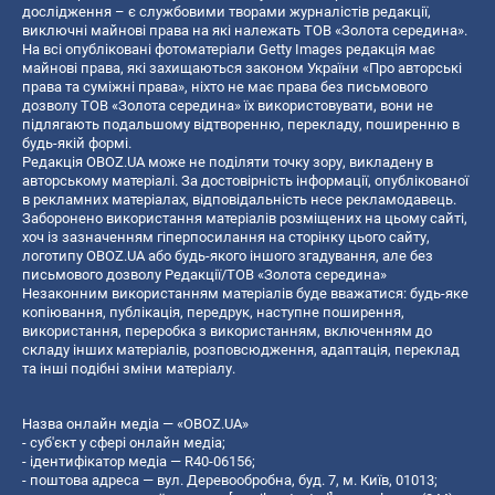
дослідження – є службовими творами журналістів редакції,
виключні майнові права на які належать ТОВ «Золота середина».
На всі опубліковані фотоматеріали Getty Images редакція має
майнові права, які захищаються законом України «Про авторські
права та суміжні права», ніхто не має права без письмового
дозволу ТОВ «Золота середина» їх використовувати, вони не
підлягають подальшому відтворенню, перекладу, поширенню в
будь-якій формі.
Редакція OBOZ.UA може не поділяти точку зору, викладену в
авторському матеріалі. За достовірність інформації, опублікованої
в рекламних матеріалах, відповідальність несе рекламодавець.
Заборонено використання матеріалів розміщених на цьому сайті,
хоч із зазначенням гіперпосилання на сторінку цього сайту,
логотипу OBOZ.UA або будь-якого іншого згадування, але без
письмового дозволу Редакції/ТОВ «Золота середина»
Незаконним використанням матеріалів буде вважатися: будь-яке
копiювання, публiкацiя, передрук, наступне поширення,
використання, переробка з використанням, включенням до
складу інших матеріалів, розповсюдження, адаптація, переклад
та інші подібні зміни матеріалу.
Назва онлайн медіа — «OBOZ.UA»
- суб'єкт у сфері онлайн медіа;
- ідентифікатор медіа — R40-06156;
- поштова адреса — вул. Деревообробна, буд. 7, м. Київ, 01013;