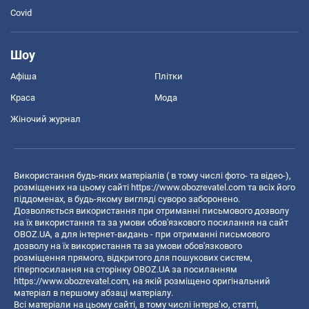
Covid
Шоу
Афіша
Плітки
Краса
Мода
Жіночий журнал
Використання будь-яких матеріалів ( в тому числі фото- та відео-),
розміщених на цьому сайті
https://www.obozrevatel.com
та всіх його
піддоменах, в будь-якому вигляді суворо заборонено.
Дозволяється використання при отриманні письмового дозволу
на їх використання та за умови обов'язкового посилання на сайт
OBOZ.UA, а для інтернет-видань - при отриманні письмового
дозволу на їх використання та за умови обов'язкового
розміщення прямого, відкритого для пошукових систем,
гіперпосилання на сторінку OBOZ.UA за посиланням
https://www.obozrevatel.com
, на якій розміщено оригінальний
матеріал в першому абзаці матеріалу.
Всі матеріали на цьому сайті, в тому числі інтерв’ю, статті,