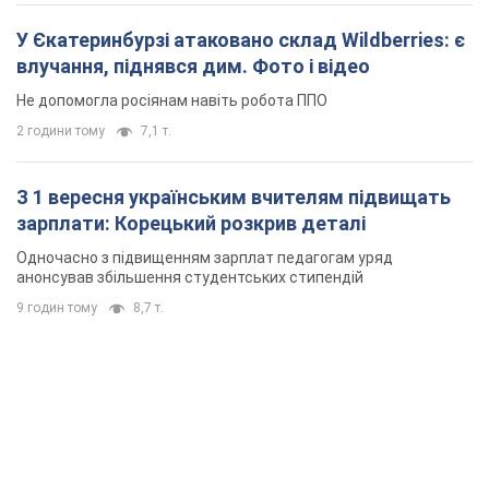
У Єкатеринбурзі атаковано склад Wildberries: є
влучання, піднявся дим. Фото і відео
Не допомогла росіянам навіть робота ППО
2 години тому
7,1 т.
З 1 вересня українським вчителям підвищать
зарплати: Корецький розкрив деталі
Одночасно з підвищенням зарплат педагогам уряд
анонсував збільшення студентських стипендій
9 годин тому
8,7 т.