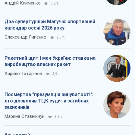
Андрій Клименко
3,2 т.
Два супертурніри Магучіх: спортивний
календар осені 2026 року
Олександр Липенко
9,5 т.
Ракетний щит і меч України: ставка на
виробництво власних ракет
Кирило Татарінов
3,9 т.
Посмертна "презумпція винуватості":
хто дозволив ТЦК судити загиблих
захисників
Марина Ставнійчук
8,8 т.
Всі думки