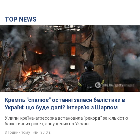
TOP NEWS
Кремль "спалює" останні запаси балістики в
Україні: що буде далі? Інтерв’ю з Шарпом
У липні країна-агресорка встановила "рекорд" за кількістю
балістичних ракет, запущених по Україні
3 години тому
30,0 т.