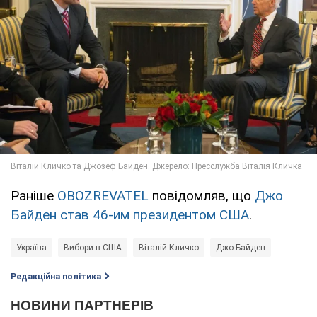
Раніше
OBOZREVATEL
повідомляв, що
Джо
Байден став 46-им президентом США
.
Україна
Вибори в США
Віталій Кличко
Джо Байден
Редакційна політика