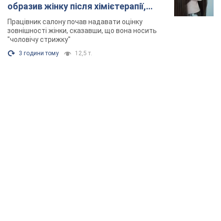
образив жінку після хімієтерапії,
розгорівся скандал. Фото
Працівник салону почав надавати оцінку
зовнішності жінки, сказавши, що вона носить
"чоловічу стрижку"
3 години тому
12,5 т.