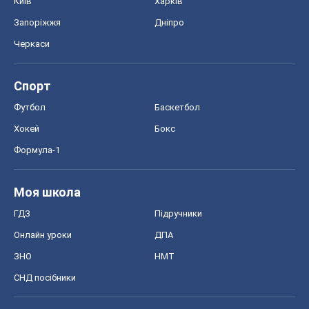
Київ
Харків
Запоріжжя
Дніпро
Черкаси
Спорт
Футбол
Баскетбол
Хокей
Бокс
Формула-1
Моя школа
ГДЗ
Підручники
Онлайн уроки
ДПА
ЗНО
НМТ
СНД посібники