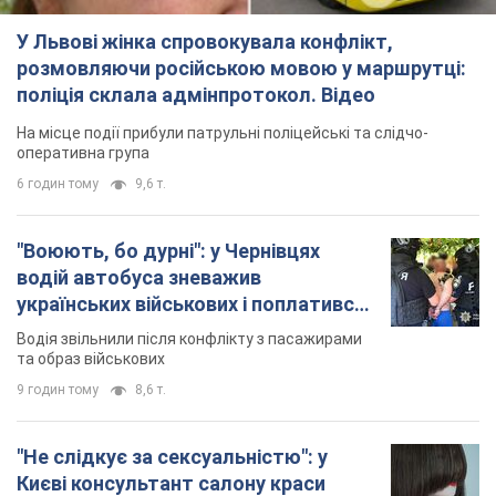
У Львові жінка спровокувала конфлікт,
розмовляючи російською мовою у маршрутці:
поліція склала адмінпротокол. Відео
На місце події прибули патрульні поліцейські та слідчо-
оперативна група
6 годин тому
9,6 т.
"Воюють, бо дурні": у Чернівцях
водій автобуса зневажив
українських військових і поплатився.
Відео
Водія звільнили після конфлікту з пасажирами
та образ військових
9 годин тому
8,6 т.
"Не слідкує за сексуальністю": у
Києві консультант салону краси