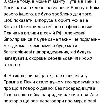
3. Саме тому, в момент візиту Путіна в Пекін
Росія затіяла ядерні навчання в Білорусі. Крім
всього іншого, це було зроблено для того,
щоб показати: Білорусь в орбіті РФ, а не
Китаю. Це виглядає смішно на фоні заявки
Пекіна на впливи в самій РФ. Але новий
біполярний світ буде саме таким: не поділеним
між двома гегемонами, а буде мати
багаторівневі підпорядкування, які будуть
нагадувати, скоріше, середньовіччя ніж ХХ
століття.
4. На жаль, чи на щастя, але після візиту
Трампа в Пекін стало дуже чітко зрозуміло те,
про що я говорю давно: без посередництва
Пекіна наша війна навряд чи закінчиться. Але
повторю ще раз: переговори про мир, в разі