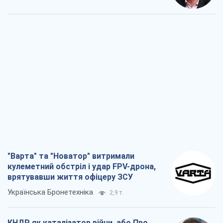
"Варта" та "Новатор" витримали
кулеметний обстріл і удар FPV-дрона,
врятувавши життя офіцеру ЗСУ
Українська Бронетехніка
2,9 т.
КНДР як каталізатор війни, або Про