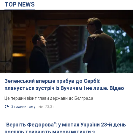
TOP NEWS
Зеленський вперше прибув до Сербії:
планується зустріч із Вучичем і не лише. Відео
Це перший візит глави держави до Бєлграда
2 години тому
72,2 т.
"Верніть Федорова": у містах України 23-й день
поспіль тривають масові мітинги з