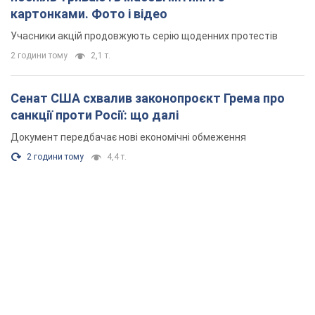
картонками. Фото і відео
Учасники акцій продовжують серію щоденних протестів
2 години тому
2,1 т.
Сенат США схвалив законопроєкт Грема про
санкції проти Росії: що далі
Документ передбачає нові економічні обмеження
2 години тому
4,4 т.