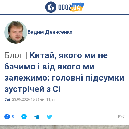
Вадим Денисенко
Блог |
Китай, якого ми не
бачимо і від якого ми
залежимо: головні підсумки
зустрічей з Сі
Світ
23.05.2026 15:36
11,5 т.
0
РУС