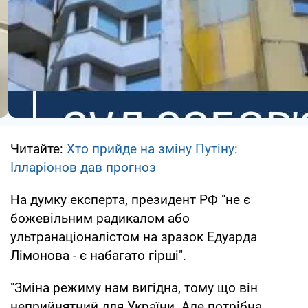
Читайте:
Хто прийде на зміну Путіну:
Ілларіонов дав прогноз
На думку експерта, президент РФ "не є
божевільним радикалом або
ультранаціоналістом на зразок Едуарда
Лімонова - є набагато гірші".
"Зміна режиму нам вигідна, тому що він
неприйнятний для України. Але потрібна