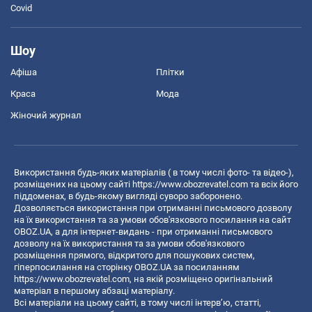
Covid
Шоу
Афіша
Плітки
Краса
Мода
Жіночий журнал
Використання будь-яких матеріалів ( в тому числі фото- та відео-),
розміщених на цьому сайті
https://www.obozrevatel.com
та всіх його
піддоменах, в будь-якому вигляді суворо заборонено.
Дозволяється використання при отриманні письмового дозволу
на їх використання та за умови обов'язкового посилання на сайт
OBOZ.UA, а для інтернет-видань - при отриманні письмового
дозволу на їх використання та за умови обов'язкового
розміщення прямого, відкритого для пошукових систем,
гіперпосилання на сторінку OBOZ.UA за посиланням
https://www.obozrevatel.com
, на якій розміщено оригінальний
матеріал в першому абзаці матеріалу.
Всі матеріали на цьому сайті, в тому числі інтерв’ю, статті,