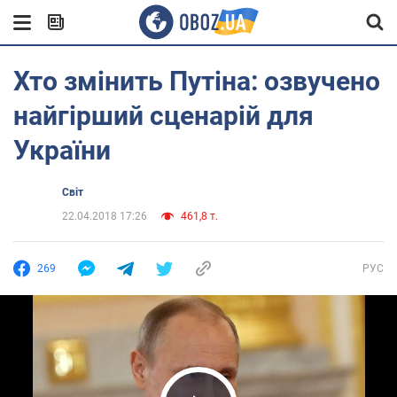
Хто змінить Путіна: озвучено
найгірший сценарій для
України
Світ
22.04.2018 17:26
461,8 т.
269
РУС