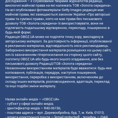
дослідження – є службовими творами журналістів редакції,
виключні майнові права на які належать ТОВ «Золота середина».
На всі опубліковані фотоматеріали Getty Images редакція має
майнові права, які захищаються законом України «Про авторські
права та суміжні права», ніхто не має права без письмового
дозволу ТОВ «Золота середина» їх використовувати, вони не
підлягають подальшому відтворенню, перекладу, поширенню в
будь-якій формі.
Редакція OBOZ.UA може не поділяти точку зору, викладену в
авторському матеріалі. За достовірність інформації, опублікованої
в рекламних матеріалах, відповідальність несе рекламодавець.
Заборонено використання матеріалів розміщених на цьому сайті,
хоч із зазначенням гіперпосилання на сторінку цього сайту,
логотипу OBOZ.UA або будь-якого іншого згадування, але без
письмового дозволу Редакції/ТОВ «Золота середина»
Незаконним використанням матеріалів буде вважатися: будь-яке
копiювання, публiкацiя, передрук, наступне поширення,
використання, переробка з використанням, включенням до
складу інших матеріалів, розповсюдження, адаптація, переклад
та інші подібні зміни матеріалу.
Назва онлайн медіа — «OBOZ.UA»
- суб'єкт у сфері онлайн медіа;
- ідентифікатор медіа — R40-06156;
- поштова адреса — вул. Деревообробна, буд. 7, м. Київ, 01013;
- адреса електронної пошти —
[email protected]
; - телефон — (044)