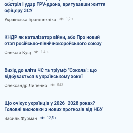
обстріл і удар FPV-дрона, врятувавши життя
офіцеру ЗСУ
Українська Бронетехніка
1,2 т.
КНДР як каталізатор війни, або Про новий
етап російсько-північнокорейського союзу
Олексій Кущ
1,4 т.
Вихід до еліти ЧС та тріумф "Сокола": що
відбувається в українському хокеї
Олександр Липенко
543
Що очікує українців у 2026–2028 роках?
Головні висновки з нових прогнозів від НБУ
Василь Фурман
12,5 т.