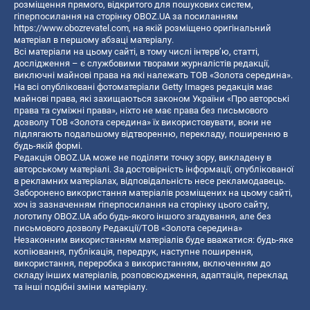
розміщення прямого, відкритого для пошукових систем,
гіперпосилання на сторінку OBOZ.UA за посиланням
https://www.obozrevatel.com
, на якій розміщено оригінальний
матеріал в першому абзаці матеріалу.
Всі матеріали на цьому сайті, в тому числі інтерв’ю, статті,
дослідження – є службовими творами журналістів редакції,
виключні майнові права на які належать ТОВ «Золота середина».
На всі опубліковані фотоматеріали Getty Images редакція має
майнові права, які захищаються законом України «Про авторські
права та суміжні права», ніхто не має права без письмового
дозволу ТОВ «Золота середина» їх використовувати, вони не
підлягають подальшому відтворенню, перекладу, поширенню в
будь-якій формі.
Редакція OBOZ.UA може не поділяти точку зору, викладену в
авторському матеріалі. За достовірність інформації, опублікованої
в рекламних матеріалах, відповідальність несе рекламодавець.
Заборонено використання матеріалів розміщених на цьому сайті,
хоч із зазначенням гіперпосилання на сторінку цього сайту,
логотипу OBOZ.UA або будь-якого іншого згадування, але без
письмового дозволу Редакції/ТОВ «Золота середина»
Незаконним використанням матеріалів буде вважатися: будь-яке
копiювання, публiкацiя, передрук, наступне поширення,
використання, переробка з використанням, включенням до
складу інших матеріалів, розповсюдження, адаптація, переклад
та інші подібні зміни матеріалу.