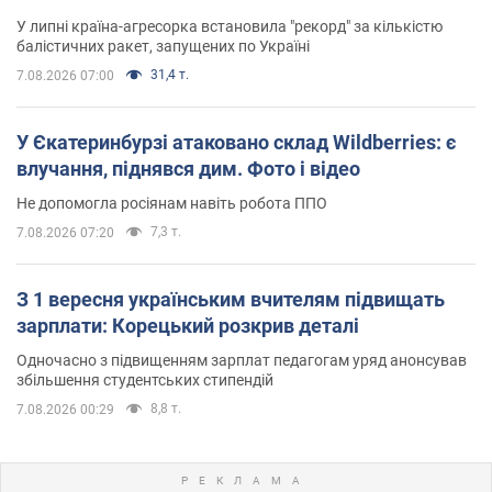
У липні країна-агресорка встановила "рекорд" за кількістю
балістичних ракет, запущених по Україні
31,4 т.
7.08.2026 07:00
У Єкатеринбурзі атаковано склад Wildberries: є
влучання, піднявся дим. Фото і відео
Не допомогла росіянам навіть робота ППО
7,3 т.
7.08.2026 07:20
З 1 вересня українським вчителям підвищать
зарплати: Корецький розкрив деталі
Одночасно з підвищенням зарплат педагогам уряд анонсував
збільшення студентських стипендій
8,8 т.
7.08.2026 00:29