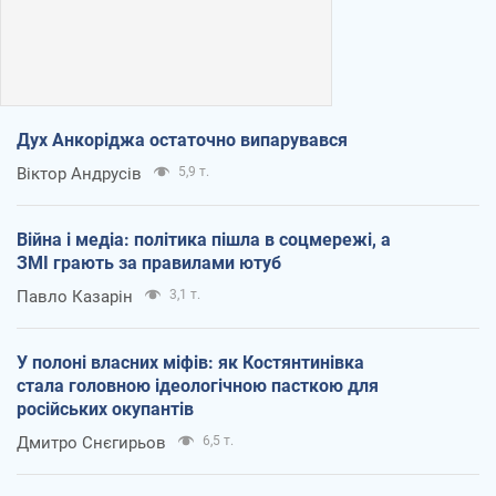
Дух Анкоріджа остаточно випарувався
Віктор Андрусів
5,9 т.
Війна і медіа: політика пішла в соцмережі, а
ЗМІ грають за правилами ютуб
Павло Казарін
3,1 т.
У полоні власних міфів: як Костянтинівка
стала головною ідеологічною пасткою для
російських окупантів
Дмитро Снєгирьов
6,5 т.