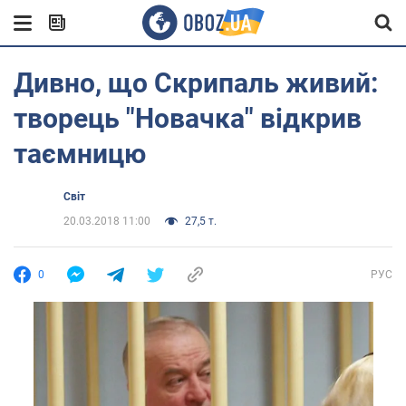
Дивно, що Скрипаль живий:
творець "Новачка" відкрив
таємницю
Світ
20.03.2018 11:00
27,5 т.
0
РУС