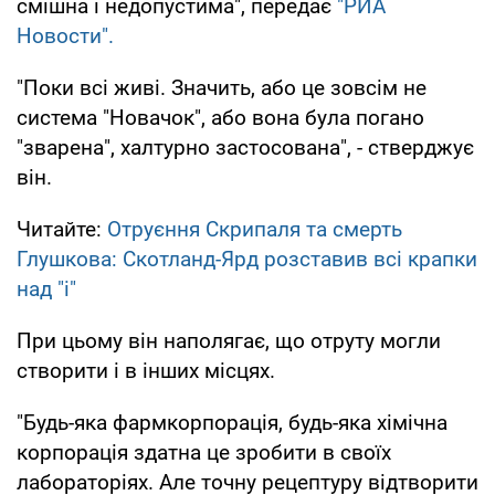
смішна і недопустима", передає
"РИА
Новости".
"Поки всі живі. Значить, або це зовсім не
система "Новачок", або вона була погано
"зварена", халтурно застосована", - стверджує
він.
Читайте:
Отруєння Скрипаля та смерть
Глушкова: Скотланд-Ярд розставив всі крапки
над "і"
При цьому він наполягає, що отруту могли
створити і в інших місцях.
"Будь-яка фармкорпорація, будь-яка хімічна
корпорація здатна це зробити в своїх
лабораторіях. Але точну рецептуру відтворити