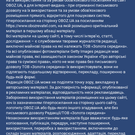
на їх використання та за умови обов'язкового посилання на сайт
OBOZ.UA, а для інтернет-видань - при отриманні письмового
дозволу на їх використання та за умови обов'язкового
розміщення прямого, відкритого для пошукових систем,
гіперпосилання на сторінку OBOZ.UA за посиланням
https://www.obozrevatel.com
, на якій розміщено оригінальний
матеріал в першому абзаці матеріалу.
Всі матеріали на цьому сайті, в тому числі інтерв’ю, статті,
дослідження – є службовими творами журналістів редакції,
виключні майнові права на які належать ТОВ «Золота середина».
На всі опубліковані фотоматеріали Getty Images редакція має
майнові права, які захищаються законом України «Про авторські
права та суміжні права», ніхто не має права без письмового
дозволу ТОВ «Золота середина» їх використовувати, вони не
підлягають подальшому відтворенню, перекладу, поширенню в
будь-якій формі.
Редакція OBOZ.UA може не поділяти точку зору, викладену в
авторському матеріалі. За достовірність інформації, опублікованої
в рекламних матеріалах, відповідальність несе рекламодавець.
Заборонено використання матеріалів розміщених на цьому сайті,
хоч із зазначенням гіперпосилання на сторінку цього сайту,
логотипу OBOZ.UA або будь-якого іншого згадування, але без
письмового дозволу Редакції/ТОВ «Золота середина»
Незаконним використанням матеріалів буде вважатися: будь-яке
копiювання, публiкацiя, передрук, наступне поширення,
використання, переробка з використанням, включенням до
складу інших матеріалів, розповсюдження, адаптація, переклад