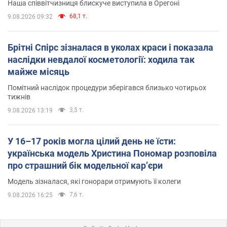
Наша співвітчизниця блискуче виступила в Орегоні
68,1 т.
9.08.2026 09:32
Брітні Спірс зізналася в уколах краси і показала
наслідки невдалої косметології: ходила так
майже місяць
Помітний наслідок процедури зберігався близько чотирьох
тижнів
3,5 т.
9.08.2026 13:19
У 16–17 років могла цілий день не їсти:
українська модель Христина Пономар розповіла
про страшний бік модельної кар’єри
Модель зізналася, які гонорари отримують її колеги
7,6 т.
9.08.2026 16:25