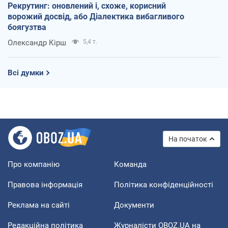
Рекрутинг: оновлений і, схоже, корисний
ворожий досвід, або Діалектика вибагливого
боягузтва
Олександр Кірш
5,4 т.
Всі думки
На початок
Про компанію
Команда
Правова інформація
Політика конфіденційності
Реклама на сайті
Документи
Редакційна політика
Журналісти OBOZ.UA на