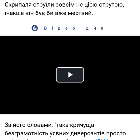
Скрипаля отруїли зовсім не цією отрутою,
інакше він був би вже мертвий.
Відео дня
Play Video
За його словами, "така кричуща
безграмотність уявних диверсантів просто