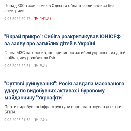
Понад 300 тисяч сімей в Одесі та області залишалися без
електрики
141,3 т.
9.08.2026 20:47
"Вкрай прикро": Сибіга розкритикував ЮНІСЕФ
за заяву про загиблих дітей в Україні
Глава МЗС наголосив, що причиною загибелі українських дітей
є війна, яку розв'язала РФ
9,0 т.
9.08.2026 22:51
"Суттєві руйнування": Росія завдала масованого
удару по видобувних активах і буровому
майданчику "Укрнафти"
Проти видобувної інфраструктури ворог застосував десятки
БПЛА
7,6 т.
9.08.2026 21:58