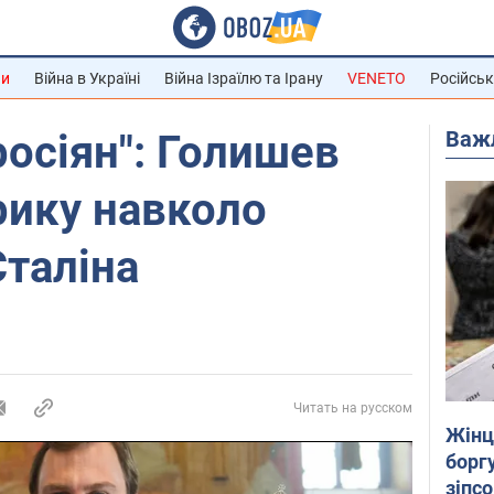
ни
Війна в Україні
Війна Ізраїлю та Ірану
VENETO
Російськ
Важ
росіян": Голишев
рику навколо
Сталіна
Читать на русском
Жінці
боргу
зіпс