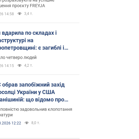
шення проєкту FREYJA
3,4 т.
26 14:58
 вдарила по складах і
аструктурі на
опетровщині: є загиблі і
нені. Фото
уло четверо людей
4,2 т.
26 14:15
запобіжний захід
осолці України у США
анішиній: що відомо про
ву
 повністю задовольнив клопотання
ратури
8,0 т.
8.2026 12:22