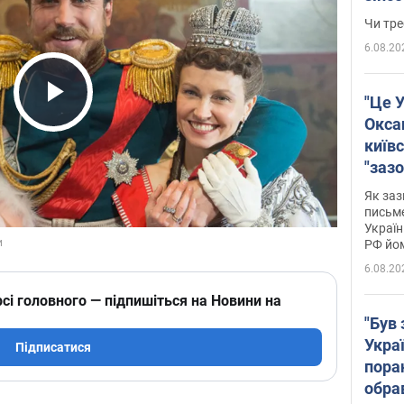
ухва
Чи тре
6.08.20
"Це У
Play Video
Окса
київс
"зазо
навіт
Як заз
знав,
письм
Україн
гено
РФ йо
6.08.20
сі головного — підпишіться на Новини на
"Був 
Укра
Підписатися
пора
обра