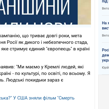
під
кри
Вікт
На 
вис
кампанію, що триває довгі роки, мета
Вікт
ня Росії як дикого і небезпечного стада,
і яке стримує єдиний "європеєць" в країні
Рос
дем
укр
вар
заявив: "Ми маємо у Кремлі людей, які
Юрій
аїні - по культурі, по освіті, по всьому. Я
ль. Людські покидьки зараз є
ька?" У США зняли фільм "Смерть