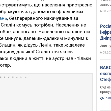
нструватимуть, що населення пристрасно
завер
зображують за допомогою фальшивих
6.08.20
ань
, безперервного накачування за
Сталін комусь потрібен. Населення не
Росія
 добре, ані погано. Населенню наплювати
інфр
Дніпр
леке минуле. далеким-далеким минулим є
пора
Єльцин, як дідусь Ленін, таке ж далеке
Заигн
дину, для якої Сталін хоч якось
6.08.20
акої людини в житті не зустрічав - тільки
логер.
ВАКС обрав 
експ
Стеф
спра
Суд не
проку
6.0