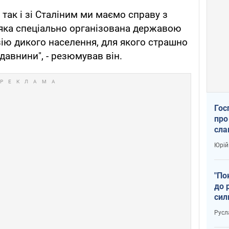
 так і зі Сталіним ми маємо справу з
яка спеціально організована державою
зію дикого населення, для якого страшно
 давнини", - резюмував він.
Гос
про
сла
Юрій
"По
до 
сил
Русл