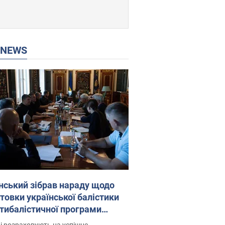
P NEWS
нський зібрав нараду щодо
товки української балістики
JA.: які рішення готуються
і розраховують на успішне