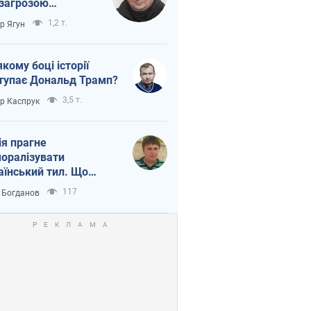
 загрозою
тична логістика
1,2 т.
ор Ягун
якому боці історії
тупає Дональд Трамп?
3,5 т.
ор Каспрук
ія прагне
оралізувати
аїнський тил. Що
то собі нагадати
117
 Богданов