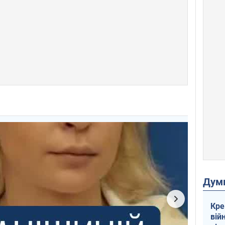
Дум
Кре
вій