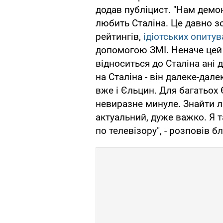
додав публіцист. "Нам демо
любить Сталіна. Це давно 
рейтингів,
ідіотських опитув
допомогою ЗМІ. Неначе цей 
відноситься до Сталіна ані
на Сталіна - він далеке-да
вже і Єльцин. Для багатьох 
невиразне минуле. Знайти лю
актуальний, дуже важко. Я т
по телевізору", - розповів б