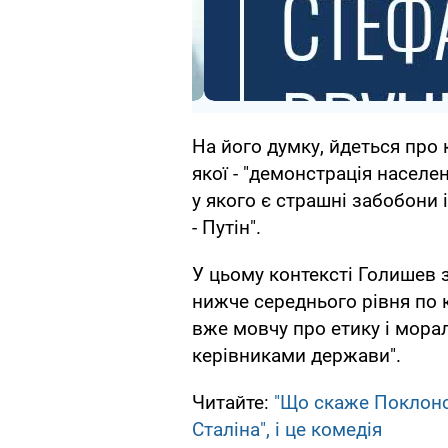
На його думку, йдеться про 
якої - "демонстрація населен
у якого є страшні забобони 
- Путін".
У цьому контексті Голишев 
нижче середнього рівня по кр
вже мовчу про етику і мора
керівниками держави".
Читайте:
"Що скаже Поклонс
Сталіна", і це комедія