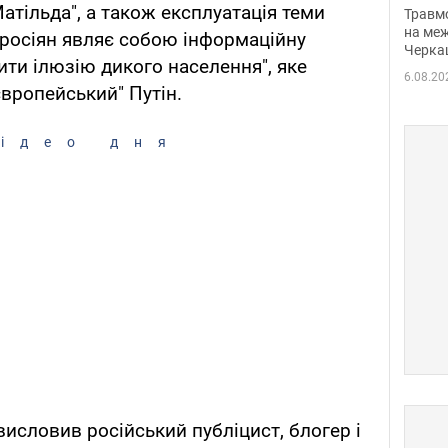
нети
атільда", а також експлуатація теми
Травм
Фото
на меж
 росіян являє собою інформаційну
Черка
рити ілюзію дикого населення", яке
6.08.20
вропейський" Путін.
ідео дня
висловив російський публіцист, блогер і