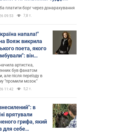
лив неочікуване рішення
ба платити борг через донарахування
7,8 т.
26 09:53
країна напала!"
на Вояж викрила
ького поета, якого
мбували": він
ь російської не
начила артистка,
 а тепер хоче
енник був фанатом
и, але після переїзду в
циду українців
му "промили мозок"
5,2 т.
26 11:42
знесилений": в
їні врятували
неного грифа, який
в для себе