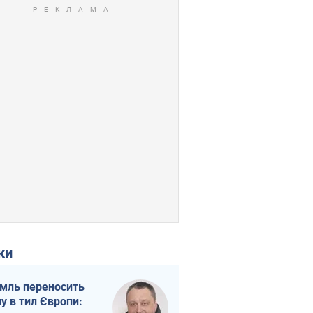
ки
мль переносить
ну в тил Європи: