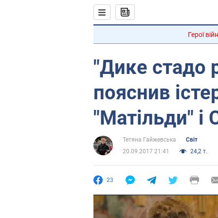
Герої вій
"Дике стадо 
пояснив істе
"Матільди" і 
Тетяна Гайжевська
Світ
20.09.2017 21:41
24,2 т.
23