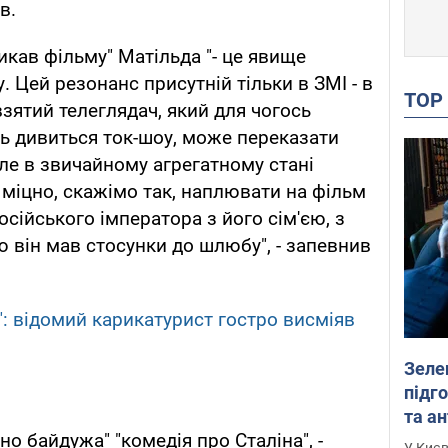
в.
икав фільму" Матільда "- це явище
. Цей резонанс присутній тільки в ЗМІ - в
TO
взятий телеглядач, який для чогось
сь дивиться ток-шоу, може переказати
Але в звичайному агрегатному стані
 міцно, скажімо так, наплювати на фільм
осійського імператора з його сім'єю, з
ю він мав стосунки до шлюбу", - запевнив
у": відомий карикатурист гостро висміяв
Зеле
підго
та антибалістичної програми
о байдужа" "комедія про Сталіна", -
FREY
У Києв