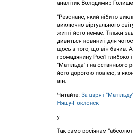
аналітик Володимир Голише
"Резонанс, який нібито викл
виключно віртуального світу
житті його немає. Тільки за
дивиться новини і для чого
щось з того, що він бачив. 
громадянину Росії глибоко і
"Матільда" і на останнього р
його дорогою повією, з яко
він.
Читайте:
За царя і "Матільд
Няшу-Поклонск
у
Так само росіянам "абсолютн