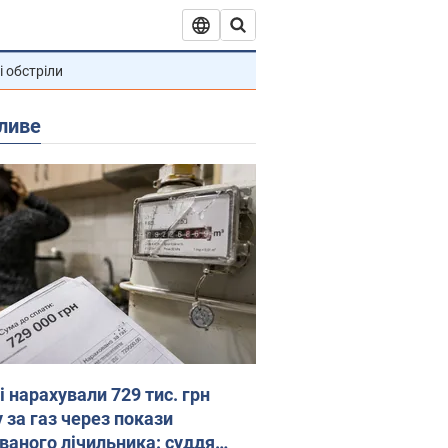
і обстріли
ливе
 нарахували 729 тис. грн
 за газ через покази
ованого лічильника: суддя