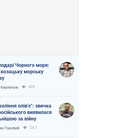
подарі Чорного моря:
 козацьку морську
ву
420
 Кирпичов
коління олів'є": звичка
російського виявилася
ьнішою за війну
2,6 т.
ан Горовий