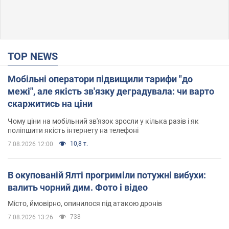
TOP NEWS
Мобільні оператори підвищили тарифи "до
межі", але якість зв'язку деградувала: чи варто
скаржитись на ціни
Чому ціни на мобільний зв'язок зросли у кілька разів і як
поліпшити якість інтернету на телефоні
10,8 т.
7.08.2026 12:00
В окупованій Ялті прогриміли потужні вибухи:
валить чорний дим. Фото і відео
Місто, ймовірно, опинилося під атакою дронів
738
7.08.2026 13:26