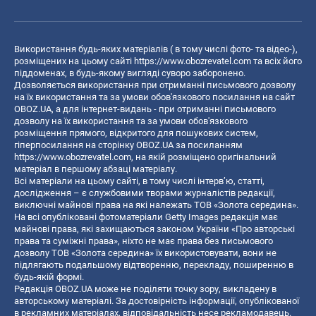
Використання будь-яких матеріалів ( в тому числі фото- та відео-),
розміщених на цьому сайті
https://www.obozrevatel.com
та всіх його
піддоменах, в будь-якому вигляді суворо заборонено.
Дозволяється використання при отриманні письмового дозволу
на їх використання та за умови обов'язкового посилання на сайт
OBOZ.UA, а для інтернет-видань - при отриманні письмового
дозволу на їх використання та за умови обов'язкового
розміщення прямого, відкритого для пошукових систем,
гіперпосилання на сторінку OBOZ.UA за посиланням
https://www.obozrevatel.com
, на якій розміщено оригінальний
матеріал в першому абзаці матеріалу.
Всі матеріали на цьому сайті, в тому числі інтерв’ю, статті,
дослідження – є службовими творами журналістів редакції,
виключні майнові права на які належать ТОВ «Золота середина».
На всі опубліковані фотоматеріали Getty Images редакція має
майнові права, які захищаються законом України «Про авторські
права та суміжні права», ніхто не має права без письмового
дозволу ТОВ «Золота середина» їх використовувати, вони не
підлягають подальшому відтворенню, перекладу, поширенню в
будь-якій формі.
Редакція OBOZ.UA може не поділяти точку зору, викладену в
авторському матеріалі. За достовірність інформації, опублікованої
в рекламних матеріалах, відповідальність несе рекламодавець.