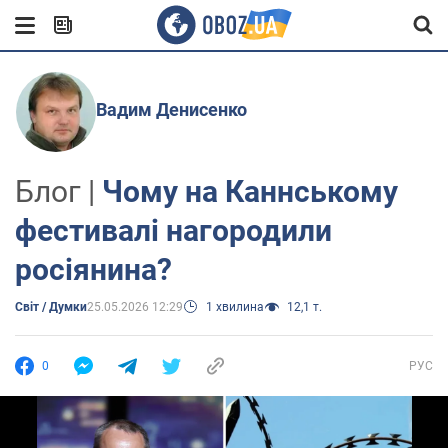
Вадим Денисенко
Блог |
Чому на Каннському
фестивалі нагородили
росіянина?
Світ / Думки
25.05.2026 12:29
1 хвилина
12,1 т.
0
РУС