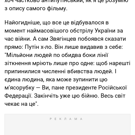
хоч частково антипутінський, як я це розумію
з опису самого фільму.
Найогидніше, що все це відбувалося в
момент наймасовішого обстрілу України за
час війни. А сам Звягінцев побоявся сказати
прямо: Путін х-ло. Він лише видавив з себе:
"Мільйони людей по обидва боки лінії
зіткнення мріють лише про одне: щоб нарешті
припинилися численні вбивства людей. І
єдина людина, яка може зупинити цю
м’ясорубку — Ви, пане президенте Російської
Федерації. Закінчіть уже цю бійню. Весь світ
чекає на це".