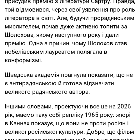
присудив премію з літератури Сартру. Правда,
той відмовився, через свої уявлення про роль
літератора в світі. Але, будучи прорадянським
мислителем, почав дуже активно топити за
Шолохова, якому наступного року і дали
премію. Одна з причин, чому Шолохов став
нобелівським лауреатом полягала в
конформізмі.
Шведська академія прагнула показати, що не
є антирадянською й готова відзначати
великого радянського автора.
Іншими словами, проектуючи все це на 2026
рік, маємо таку собі репліку 1965 року: жюрі
в Каннах показує, що вони не проти росіян і
великої російської культури. Добре, що фільм