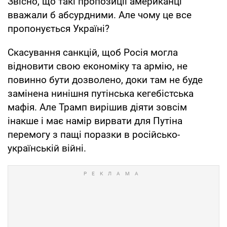
Звісно, що такі пропозиції американці
вважали б абсурдними. Але чому це все
пропонується Україні?
Скасування санкцій, щоб Росія могла
відновити свою економіку та армію, не
повинно бути дозволено, доки там не буде
замінена нинішня путінська кегебістська
мафія. Але Трамп вирішив діяти зовсім
інакше і має намір вирвати для Путіна
перемогу з пащі поразки в російсько-
українській війні.