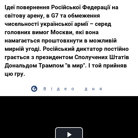
Ідеї повернення Російської Федерації на
світову арену, в G7 та обмеження
чисельності української армії – серед
головних вимог Москви, які вона
намагається проштовхнути в можливій
мирній угоді. Російський диктатор постійно
грається з президентом Сполучених Штатів
Дональдом Трампом "в мир". І той прийняв
цю гру.
Відео дня