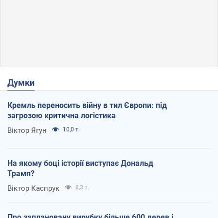
Думки
Кремль переносить війну в тил Європи: під
загрозою критична логістика
Віктор Ягун
10,0 т.
На якому боці історії виступає Дональд
Трамп?
Віктор Каспрук
8,3 т.
Про заплановану вирубку більше 600 дерев і