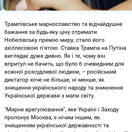
Трампівське марнославство та відчайдушне
бажання за будь-яку ціну отримати
Нобелівську премію миру, стало його
ахіллесовою п’ятою. Ставка Трампа на Путіна
виглядає дуже дивно. Як і те, чому він
впритул не бачить, що було б очевидним для
кожної розсудливої людини, – російський
диктатор хоче не більше, ні менше, як
знищення українського народу та зникнення
Української держави з мапи світу.
"Мирне врегулювання", яке Україні і Заходу
пропонує Москва, є нічим іншим, як
знищенням української державності та