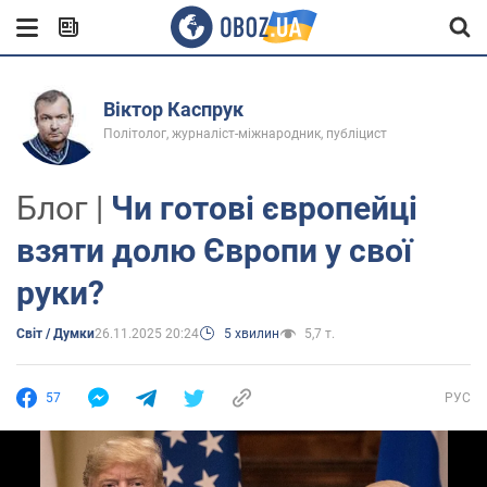
Віктор Каспрук
Політолог, журналіст-міжнародник, публіцист
Блог |
Чи готові європейці
взяти долю Європи у свої
руки?
Світ / Думки
26.11.2025 20:24
5 хвилин
5,7 т.
57
РУС