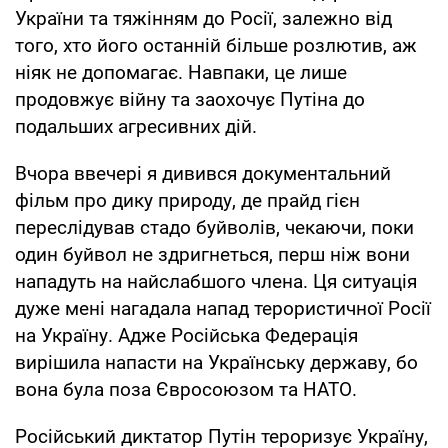
України та тяжінням до Росії, залежно від
того, хто його останній більше розлютив, аж
ніяк не допомагає. Навпаки, це лише
продовжує війну та заохочує Путіна до
подальших агресивних дій.
Вчора ввечері я дивився документальний
фільм про дику природу, де прайд гієн
переслідував стадо буйволів, чекаючи, поки
один буйвол не здригнеться, перш ніж вони
нападуть на найслабшого члена. Ця ситуація
дуже мені нагадала напад терористичної Росії
на Україну. Адже Російська Федерація
вирішила напасти на Українську державу, бо
вона була поза Євросоюзом та НАТО.
Російський диктатор Путін тероризує Україну,