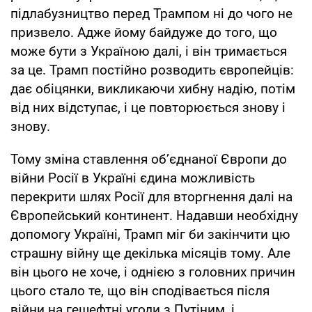
підлабузництво перед Трампом ні до чого не
призвело. Адже йому байдуже до того, що
може бути з Україною далі, і він тримається
за це. Трамп постійно розводить європейців:
дає обіцянки, викликаючи хибну надію, потім
від них відступає, і це повторюється знову і
знову.
Тому зміна ставлення об’єднаної Європи до
війни Росії в Україні єдина можливість
перекрити шлях Росії для вторгнення далі на
Європейський континент. Надавши необхідну
допомогу Україні, Трамп міг би закінчити цю
страшну війну ще декілька місяців тому. Але
він цього не хоче, і однією з головних причин
цього стало те, що він сподівається після
війни на гешефтні угоди з Путіним, і