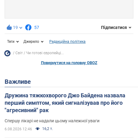
19
57
Підписатися
Теги
Джерело
Редакційна політика
Світ
Чи готові європейці...
Повернутися на головну OBOZ
Важливе
Дружина тяжкохворого Джо Байдена назвала
перший симптом, який сигналізував про його
"агресивний" рак
Спершу лікарі не надали цьому належної уваги
16,2 т.
6.08.2026 12:46