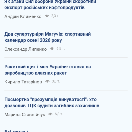
Як атаки Сил оборони України скоротили
експорт російських нафтопродуктів
Андрій Клименко
2,3 т.
Два супертурніри Магучіх: спортивний
календар осені 2026 року
Олександр Липенко
6,5 т.
Ракетний щит і меч України: ставка на
виробництво власних ракет
Кирило Татарінов
3,0 т.
Посмертна "презумпція винуватості": хто
дозволив ТЦК судити загиблих захисників
Марина Ставнійчук
6,8 т.
Всі думки