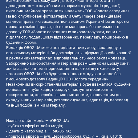
Всі матеріали на цьому сайті, в тому числі інтерв’ю, статті,
дослідження – є службовими творами журналістів редакції,
виключні майнові права на які належать ТОВ «Золота середина».
На всі опубліковані фотоматеріали Getty Images редакція має
майнові права, які захищаються законом України «Про авторські
права та суміжні права», ніхто не має права без письмового
дозволу ТОВ «Золота середина» їх використовувати, вони не
підлягають подальшому відтворенню, перекладу, поширенню в
будь-якій формі.
Редакція OBOZ.UA може не поділяти точку зору, викладену в
авторському матеріалі. За достовірність інформації, опублікованої
в рекламних матеріалах, відповідальність несе рекламодавець.
Заборонено використання матеріалів розміщених на цьому сайті,
хоч із зазначенням гіперпосилання на сторінку цього сайту,
логотипу OBOZ.UA або будь-якого іншого згадування, але без
письмового дозволу Редакції/ТОВ «Золота середина»
Незаконним використанням матеріалів буде вважатися: будь-яке
копiювання, публiкацiя, передрук, наступне поширення,
використання, переробка з використанням, включенням до
складу інших матеріалів, розповсюдження, адаптація, переклад
та інші подібні зміни матеріалу.
Назва онлайн медіа — «OBOZ.UA»
- суб'єкт у сфері онлайн медіа;
- ідентифікатор медіа — R40-06156;
- поштова адреса — вул. Деревообробна, буд. 7, м. Київ, 01013;