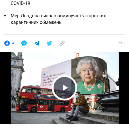
COVID-19
Мер Лондона визнав неминучість жорстких
карантинних обмежень
4
РУС
Play Video