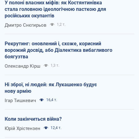
У полоні власних міфів: як Костянтинівка
стала головною ідеологічною пасткою для
російських окупантів
Дмитро Снєгирьов
1,2 т.
Рекрутинг: оновлений і, схоже, корисний
ворожий досвід, або Діалектика вибагливого
боягузтва
Олександр Кірш
1,3 т.
Ні зброї, ні людей: як Лукашенко будує
нову армію
Ігар Тишкевич
16,4 т.
Коли закінчиться війна?
Юрій Хрістензен
12,4 т.