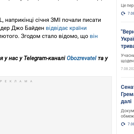
Це пер
7.0
 наприкінці січня ЗМІ почали писати
лідер Джо Байден
відвідає країни
"Верн
лютого. Згодом стало відомо, що
він
Украї
трив
карт
Учасн
я у нас у Telegram-каналі
Obozrevatel
та у
щоденн
7.08.20
Сена
Грема
далі
Докуме
обмеж
7.0