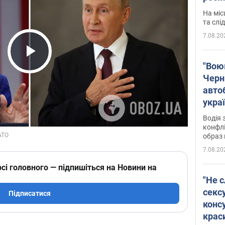
полі
На міс
Віде
та слі
7.08.20
Play Video
"Воюю
Черн
авто
укра
і поп
Водія 
конфлі
образ 
7.08.20
сі головного — підпишіться на Новини на
"Не с
сексу
Підписатися
конс
крас