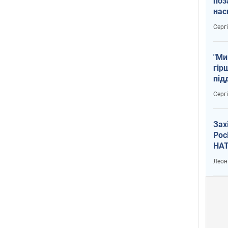
поз
нас
тем
Серг
"Ми
гір
під
рак
Серг
Зах
Рос
НАТ
Леон