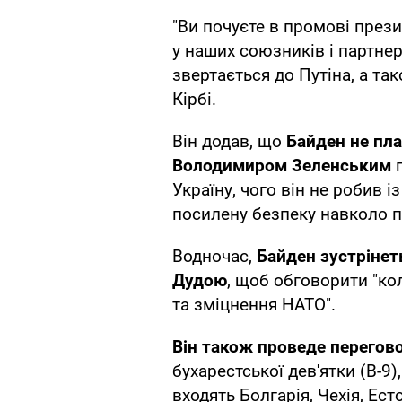
"Ви почуєте в промові прези
у наших союзників і партнері
звертається до Путіна, а та
Кірбі.
Він додав, що
Байден не пла
Володимиром Зеленським
п
Україну, чого він не робив 
посилену безпеку навколо 
Водночас,
Байден зустріне
Дудою
, щоб обговорити "ко
та зміцнення НАТО".
Він також проведе перегов
бухарестської дев'ятки (B-9)
входять Болгарія, Чехія, Ест