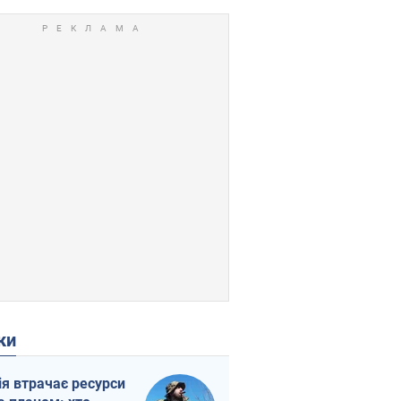
ки
ія втрачає ресурси