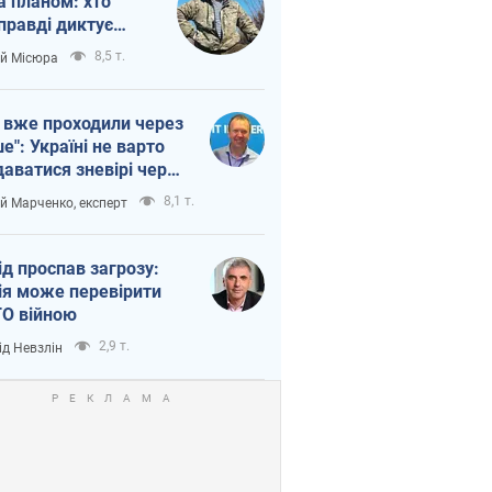
а планом: хто
правді диктує
п війни
8,5 т.
ій Місюра
 вже проходили через
ше": Україні не варто
даватися зневірі через
етний терор
8,1 т.
ій Марченко, експерт
ід проспав загрозу:
ія може перевірити
О війною
2,9 т.
ід Невзлін