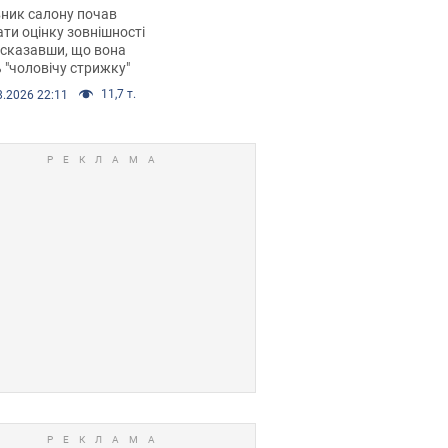
 хімієтерапії,
ник салону почав
орівся скандал.
ти оцінку зовнішності
 сказавши, що вона
 "чоловічу стрижку"
11,7 т.
8.2026 22:11