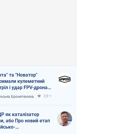
рта" та "Новатор"
римали кулеметний
тріл і удар FPV-дрона,
тувавши життя
2,9 т.
їнська Бронетехніка
церу ЗСУ
Р як каталізатор
ни, або Про новий етап
ійсько-
нічнокорейського