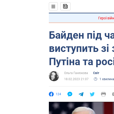
Герої вій
Байден під ч
виступить зі
Путіна та рос
Ольга Ганюкова
Світ
18.02.2023 21:07
1 хвилин
124