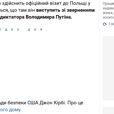
після
здійснить офіційний візит до Польщі у
Праців
розг
надава
ться, що там він
виступить зі зверненням
жінки,
Фото
 диктатора Володимира Путіна.
носить
7.0
ідео дня
ади безпеки США Джон Кірбі. Про це
лого дому.