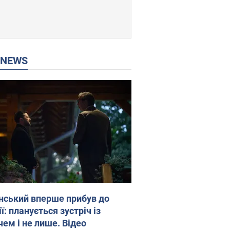
P NEWS
нський вперше прибув до
ї: планується зустріч із
чем і не лише. Відео