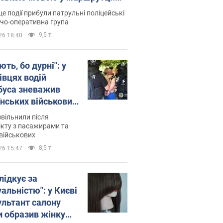
ція склала адмінпротокол.
це події прибули патрульні поліцейські
о
дчо-оперативна група
9,5 т.
26 18:40
ть, бо дурні": у
івцях водій
буса зневажив
їнських військових
латився. Відео
звільнили після
кту з пасажирами та
військових
8,5 т.
26 15:47
лідкує за
альністю": у Києві
ультант салону
и образив жінку