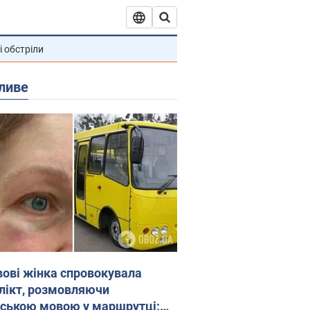
і обстріли
ливе
вові жінка спровокувала
лікт, розмовляючи
йською мовою у маршрутці: