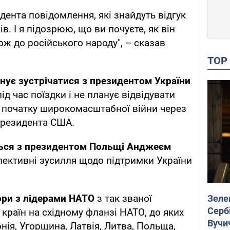
дента повідомлення, які знайдуть відгук
в. І я підозрюю, що ви почуєте, як він
кож до російського народу", – сказав
TO
нує зустрічатися з президентом України
ід час поїздки і не планує відвідувати
із початку широкомасштабної війни через
президента США.
ться з президентом Польщі Анджеєм
лективні зусилля щодо підтримки України
ори з лідерами НАТО
з так званої
Зеле
Сербі
, країн на східному фланзі НАТО, до яких
Вучи
онія, Угорщина, Латвія, Литва, Польща,