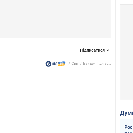
Підписатися
Світ
Байден під час...
Дум
Рос