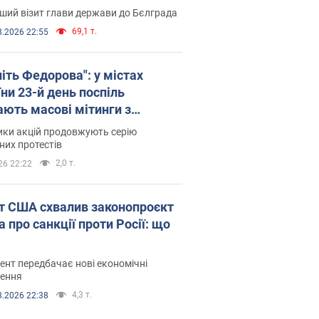
ший візит глави держави до Бєлграда
69,1 т.
8.2026 22:55
іть Федорова": у містах
ни 23-й день поспіль
ають масові мітинги з
онками. Фото і відео
ики акцій продовжують серію
их протестів
2,0 т.
26 22:22
т США схвалив законопроєкт
 про санкції проти Росії: що
нт передбачає нові економічні
ення
4,3 т.
8.2026 22:38