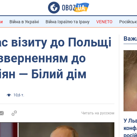
ни
Війна в Україні
Війна Ізраїлю та Ірану
VENETO
Російськ
Важ
ас візиту до Польщі
 зверненням до
іян — Білий дім
а
10,6 т.
Читать на русском
У Ль
конф
росі