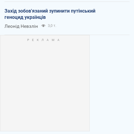
Захід зобов'язаний зупинити путінський
геноцид українців
Леонід Невзлін
3,0 т.