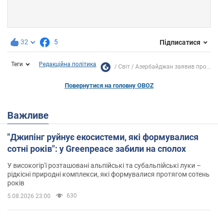
32
5
Підписатися
Теги
Редакційна політика
Світ
Азербайджан заявив про...
Повернутися на головну OBOZ
Важливе
"Джипінг руйнує екосистеми, які формувалися
сотні років": у Greenpeace забили на сполох
У високогір'ї розташовані альпійські та субальпійські луки –
рідкісні природні комплекси, які формувалися протягом сотень
років
630
5.08.2026 23:00