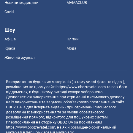
Новини медицини
MAMACLUB
Covid
Шоу
Афіша
Плітки
Краса
Мода
Жіночий журнал
Використання будь-яких матеріалів ( в тому числі фото- та відео-),
розміщених на цьому сайті
https://www.obozrevatel.com
та всіх його
піддоменах, в будь-якому вигляді суворо заборонено.
Дозволяється використання при отриманні письмового дозволу
на їх використання та за умови обов'язкового посилання на сайт
OBOZ.UA, а для інтернет-видань - при отриманні письмового
дозволу на їх використання та за умови обов'язкового
розміщення прямого, відкритого для пошукових систем,
гіперпосилання на сторінку OBOZ.UA за посиланням
https://www.obozrevatel.com
, на якій розміщено оригінальний
матеріал в першому абзаці матеріалу.