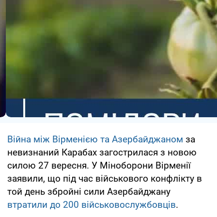
Війна між Вірменією та Азербайджаном
за
невизнаний Карабах загострилася з новою
силою 27 вересня. У Міноборони Вірменії
заявили, що під час військового конфлікту в
той день збройні сили Азербайджану
втратили до 200 військовослужбовців
.