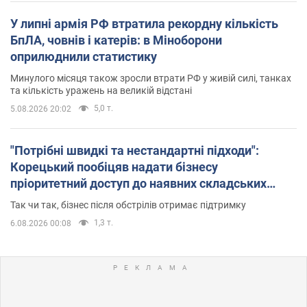
У липні армія РФ втратила рекордну кількість
БпЛА, човнів і катерів: в Міноборони
оприлюднили статистику
Минулого місяця також зросли втрати РФ у живій силі, танках
та кількість уражень на великій відстані
5,0 т.
5.08.2026 20:02
"Потрібні швидкі та нестандартні підходи":
Корецький пообіцяв надати бізнесу
пріоритетний доступ до наявних складських
приміщень
Так чи так, бізнес після обстрілів отримає підтримку
1,3 т.
6.08.2026 00:08