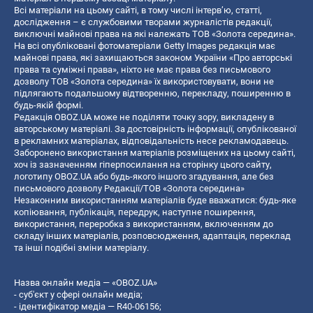
Всі матеріали на цьому сайті, в тому числі інтерв’ю, статті,
дослідження – є службовими творами журналістів редакції,
виключні майнові права на які належать ТОВ «Золота середина».
На всі опубліковані фотоматеріали Getty Images редакція має
майнові права, які захищаються законом України «Про авторські
права та суміжні права», ніхто не має права без письмового
дозволу ТОВ «Золота середина» їх використовувати, вони не
підлягають подальшому відтворенню, перекладу, поширенню в
будь-якій формі.
Редакція OBOZ.UA може не поділяти точку зору, викладену в
авторському матеріалі. За достовірність інформації, опублікованої
в рекламних матеріалах, відповідальність несе рекламодавець.
Заборонено використання матеріалів розміщених на цьому сайті,
хоч із зазначенням гіперпосилання на сторінку цього сайту,
логотипу OBOZ.UA або будь-якого іншого згадування, але без
письмового дозволу Редакції/ТОВ «Золота середина»
Незаконним використанням матеріалів буде вважатися: будь-яке
копiювання, публiкацiя, передрук, наступне поширення,
використання, переробка з використанням, включенням до
складу інших матеріалів, розповсюдження, адаптація, переклад
та інші подібні зміни матеріалу.
Назва онлайн медіа — «OBOZ.UA»
- суб'єкт у сфері онлайн медіа;
- ідентифікатор медіа — R40-06156;