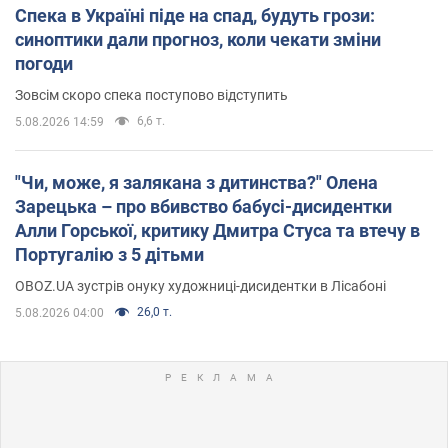
Спека в Україні піде на спад, будуть грози:
синоптики дали прогноз, коли чекати зміни
погоди
Зовсім скоро спека поступово відступить
6,6 т.
5.08.2026 14:59
"Чи, може, я залякана з дитинства?" Олена
Зарецька – про вбивство бабусі-дисидентки
Алли Горської, критику Дмитра Стуса та втечу в
Португалію з 5 дітьми
OBOZ.UA зустрів онуку художниці-дисидентки в Лісабоні
26,0 т.
5.08.2026 04:00