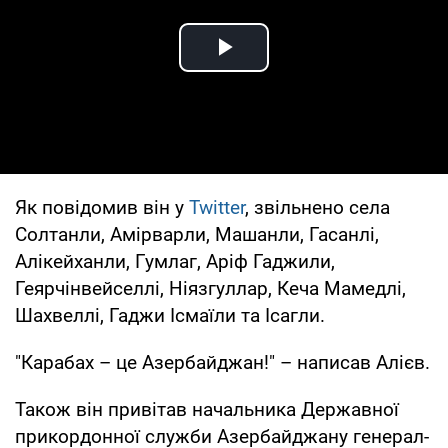
Play Video
Як повідомив він у
Twitter
, звільнено села
Солтанли, Амірварли, Машанли, Гасанлі,
Алікейханли, Гумлаг, Аріф Гаджили,
Геярчінвейселлі, Ніязгуллар, Кеча Мамедлі,
Шахвеллі, Гаджи Ісмаїли та Ісагли.
"Карабах – це Азербайджан!" – написав Алієв.
Також він привітав начальника Державної
прикордонної служби Азербайджану генерал-