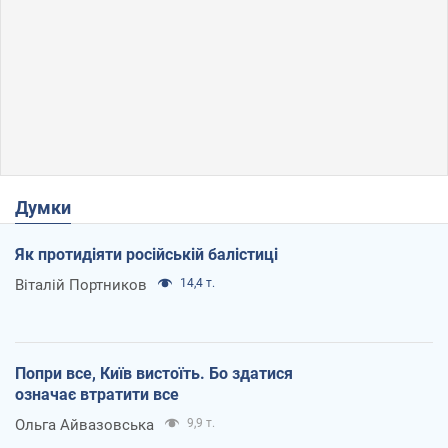
Думки
Як протидіяти російській балістиці
Віталій Портников
14,4 т.
Попри все, Київ вистоїть. Бо здатися
означає втратити все
Ольга Айвазовська
9,9 т.