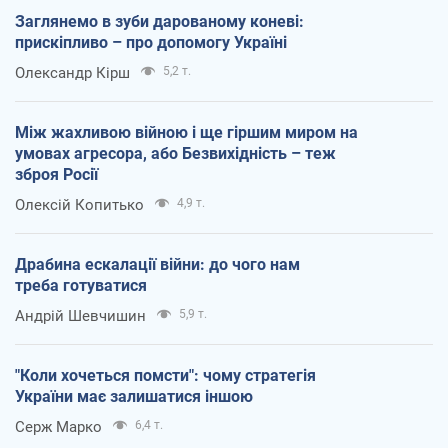
Заглянемо в зуби дарованому коневі:
прискіпливо – про допомогу Україні
Олександр Кірш
5,2 т.
Між жахливою війною і ще гіршим миром на
умовах агресора, або Безвихідність – теж
зброя Росії
Олексій Копитько
4,9 т.
Драбина ескалації війни: до чого нам
треба готуватися
Андрій Шевчишин
5,9 т.
"Коли хочеться помсти": чому стратегія
України має залишатися іншою
Серж Марко
6,4 т.