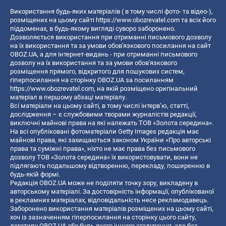
Використання будь-яких матеріалів ( в тому числі фото- та відео-),
розміщених на цьому сайті
https://www.obozrevatel.com
та всіх його
піддоменах, в будь-якому вигляді суворо заборонено.
Дозволяється використання при отриманні письмового дозволу
на їх використання та за умови обов'язкового посилання на сайт
OBOZ.UA, а для інтернет-видань - при отриманні письмового
дозволу на їх використання та за умови обов'язкового
розміщення прямого, відкритого для пошукових систем,
гіперпосилання на сторінку OBOZ.UA за посиланням
https://www.obozrevatel.com
, на якій розміщено оригінальний
матеріал в першому абзаці матеріалу.
Всі матеріали на цьому сайті, в тому числі інтерв’ю, статті,
дослідження – є службовими творами журналістів редакції,
виключні майнові права на які належать ТОВ «Золота середина».
На всі опубліковані фотоматеріали Getty Images редакція має
майнові права, які захищаються законом України «Про авторські
права та суміжні права», ніхто не має права без письмового
дозволу ТОВ «Золота середина» їх використовувати, вони не
підлягають подальшому відтворенню, перекладу, поширенню в
будь-якій формі.
Редакція OBOZ.UA може не поділяти точку зору, викладену в
авторському матеріалі. За достовірність інформації, опублікованої
в рекламних матеріалах, відповідальність несе рекламодавець.
Заборонено використання матеріалів розміщених на цьому сайті,
хоч із зазначенням гіперпосилання на сторінку цього сайту,
логотипу OBOZ.UA або будь-якого іншого згадування, але без