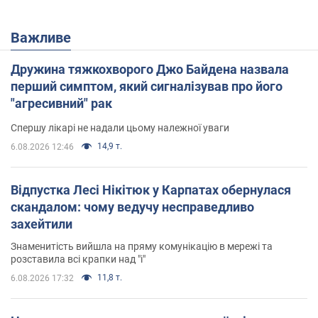
Важливе
Дружина тяжкохворого Джо Байдена назвала
перший симптом, який сигналізував про його
"агресивний" рак
Спершу лікарі не надали цьому належної уваги
14,9 т.
6.08.2026 12:46
Відпустка Лесі Нікітюк у Карпатах обернулася
скандалом: чому ведучу несправедливо
захейтили
Знаменитість вийшла на пряму комунікацію в мережі та
розставила всі крапки над "і"
11,8 т.
6.08.2026 17:32