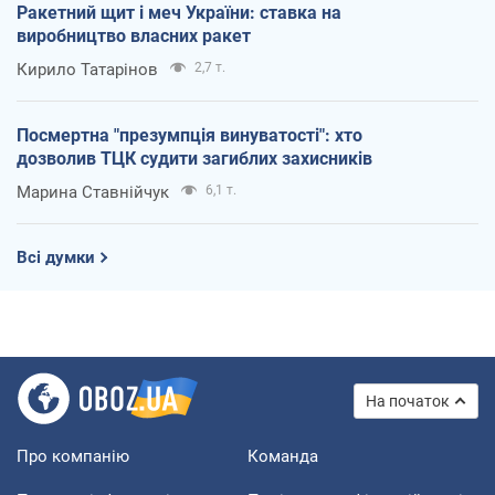
Ракетний щит і меч України: ставка на
виробництво власних ракет
Кирило Татарінов
2,7 т.
Посмертна "презумпція винуватості": хто
дозволив ТЦК судити загиблих захисників
Марина Ставнійчук
6,1 т.
Всі думки
На початок
Про компанію
Команда