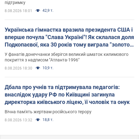
підтримку
42,9 т.
8.08.2026 18:01
Українська гімнастка вразила президента США і
вперше почула "Слава Україні"! Як склалася доля
Подкопаєвої, яка 30 років тому виграла "золото"
Олімпіади
У фанатів донеччанки зберігся великий шматок килимового
покриття з надписом "Атланта-1996"
10,9 т.
8.08.2026 18:30
Дбала про учнів та підтримувала педагогів:
внаслідок удару РФ по Київщині загинула
директорка київського ліцею, її чоловік та онук
Вічна пам'ять жертвам російського терору
18,8 т.
8.08.2026 13:32