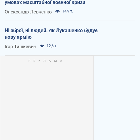
умовах масштабної воєнної кризи
Олександр Левченко
14,9 т.
Ні зброї, ні людей: як Лукашенко будує
нову армію
Ігар Тишкевич
12,6 т.