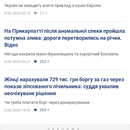
Україні не завадить взяти приклад із країн Європи
2,1 т.
8.08.2026 05:10
На Прикарпатті після аномальної спеки пройшла
потужна злива: дороги перетворились на річки.
Відео
Негода накрила Івано-Франківщину та курортний Буковель
25,3 т.
8.08.2026 09:27
Жінці нарахували 729 тис. грн боргу за газ через
покази зіпсованого лічильника: суддя ухвалив
неочікуване рішення
Чи треба платити борг через донарахування
30,9 т.
8.08.2026 14:43