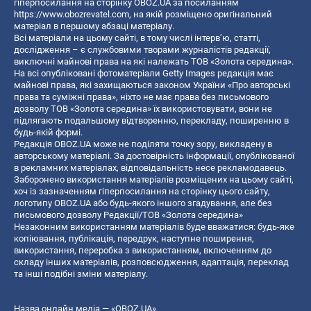
гіперпосилання на сторінку OBOZ.UA за посиланням
https://www.obozrevatel.com
, на якій розміщено оригінальний
матеріал в першому абзаці матеріалу.
Всі матеріали на цьому сайті, в тому числі інтерв’ю, статті,
дослідження – є службовими творами журналістів редакції,
виключні майнові права на які належать ТОВ «Золота середина».
На всі опубліковані фотоматеріали Getty Images редакція має
майнові права, які захищаються законом України «Про авторські
права та суміжні права», ніхто не має права без письмового
дозволу ТОВ «Золота середина» їх використовувати, вони не
підлягають подальшому відтворенню, перекладу, поширенню в
будь-якій формі.
Редакція OBOZ.UA може не поділяти точку зору, викладену в
авторському матеріалі. За достовірність інформації, опублікованої
в рекламних матеріалах, відповідальність несе рекламодавець.
Заборонено використання матеріалів розміщених на цьому сайті,
хоч із зазначенням гіперпосилання на сторінку цього сайту,
логотипу OBOZ.UA або будь-якого іншого згадування, але без
письмового дозволу Редакції/ТОВ «Золота середина»
Незаконним використанням матеріалів буде вважатися: будь-яке
копiювання, публiкацiя, передрук, наступне поширення,
використання, переробка з використанням, включенням до
складу інших матеріалів, розповсюдження, адаптація, переклад
та інші подібні зміни матеріалу.
Назва онлайн медіа — «OBOZ.UA»