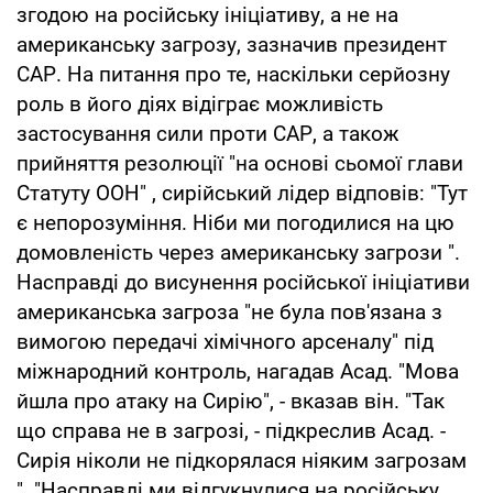
згодою на російську ініціативу, а не на
американську загрозу, зазначив президент
САР. На питання про те, наскільки серйозну
роль в його діях відіграє можливість
застосування сили проти САР, а також
прийняття резолюції "на основі сьомої глави
Статуту ООН" , сирійський лідер відповів: "Тут
є непорозуміння. Ніби ми погодилися на цю
домовленість через американську загрози ".
Насправді до висунення російської ініціативи
американська загроза "не була пов'язана з
вимогою передачі хімічного арсеналу" під
міжнародний контроль, нагадав Асад. "Мова
йшла про атаку на Сирію", - вказав він. "Так
що справа не в загрозі, - підкреслив Асад. -
Сирія ніколи не підкорялася ніяким загрозам
". "Насправді ми відгукнулися на російську