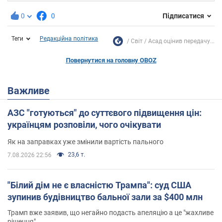
0
0
Підписатися
Теги
Редакційна політика
Світ
Асад оцінив передачу...
Повернутися на головну OBOZ
Важливе
АЗС "готуються" до суттєвого підвищення цін:
українцям розповіли, чого очікувати
Як на заправках уже змінили вартість пального
23,6 т.
7.08.2026 22:56
"Білий дім не є власністю Трампа": суд США
зупинив будівництво бальної зали за $400 млн
Трамп вже заявив, що негайно подасть апеляцію а це "жахливе
рішення"