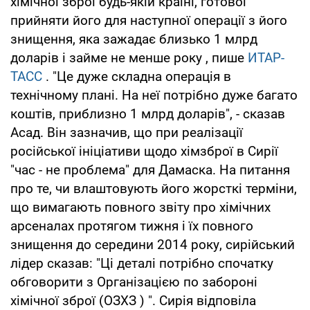
хімічної зброї будь-якій країні, готової
прийняти його для наступної операції з його
знищення, яка зажадає близько 1 млрд
доларів і займе не менше року , пише
ИТАР-
ТАСС
. "Це дуже складна операція в
технічному плані. На неї потрібно дуже багато
коштів, приблизно 1 млрд доларів", - сказав
Асад. Він зазначив, що при реалізації
російської ініціативи щодо хімзброї в Сирії
"час - не проблема" для Дамаска. На питання
про те, чи влаштовують його жорсткі терміни,
що вимагають повного звіту про хімічних
арсеналах протягом тижня і їх повного
знищення до середини 2014 року, сирійський
лідер сказав: "Ці деталі потрібно спочатку
обговорити з Організацією по забороні
хімічної зброї (ОЗХЗ ) ". Сирія відповіла