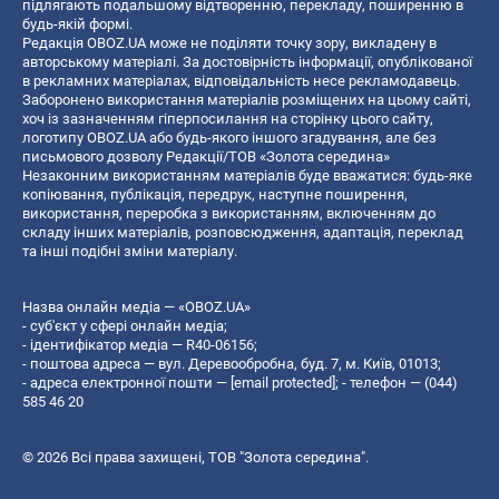
підлягають подальшому відтворенню, перекладу, поширенню в
будь-якій формі.
Редакція OBOZ.UA може не поділяти точку зору, викладену в
авторському матеріалі. За достовірність інформації, опублікованої
в рекламних матеріалах, відповідальність несе рекламодавець.
Заборонено використання матеріалів розміщених на цьому сайті,
хоч із зазначенням гіперпосилання на сторінку цього сайту,
логотипу OBOZ.UA або будь-якого іншого згадування, але без
письмового дозволу Редакції/ТОВ «Золота середина»
Незаконним використанням матеріалів буде вважатися: будь-яке
копiювання, публiкацiя, передрук, наступне поширення,
використання, переробка з використанням, включенням до
складу інших матеріалів, розповсюдження, адаптація, переклад
та інші подібні зміни матеріалу.
Назва онлайн медіа — «OBOZ.UA»
- суб'єкт у сфері онлайн медіа;
- ідентифікатор медіа — R40-06156;
- поштова адреса — вул. Деревообробна, буд. 7, м. Київ, 01013;
- адреса електронної пошти —
[email protected]
; - телефон — (044)
585 46 20
© 2026 Всі права захищені, ТОВ "Золота середина".