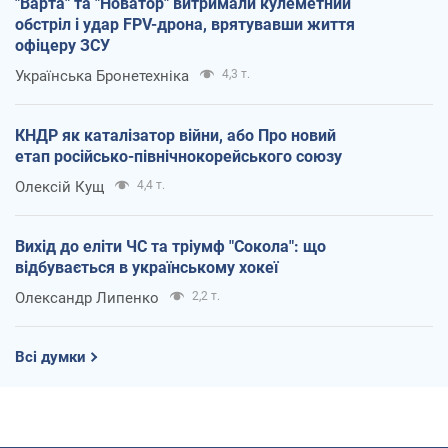
"Варта" та "Новатор" витримали кулеметний
обстріл і удар FPV-дрона, врятувавши життя
офіцеру ЗСУ
Українська Бронетехніка
4,3 т.
КНДР як каталізатор війни, або Про новий
етап російсько-північнокорейського союзу
Олексій Кущ
4,4 т.
Вихід до еліти ЧС та тріумф "Сокола": що
відбувається в українському хокеї
Олександр Липенко
2,2 т.
Всі думки