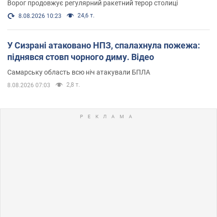
Ворог продовжує регулярний ракетний терор столиці
24,6 т.
8.08.2026 10:23
У Сизрані атаковано НПЗ, спалахнула пожежа:
піднявся стовп чорного диму. Відео
Самарську область всю ніч атакували БПЛА
2,8 т.
8.08.2026 07:03