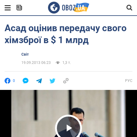
Асад оцінив передачу свого
хімзброї в $ 1 млрд
Світ
19.09.2013 06:23
1,3 т.
0
РУС