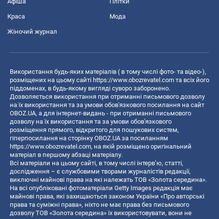
Афіша
Плітки
Краса
Мода
Жіночий журнал
Використання будь-яких матеріалів ( в тому числі фото- та відео-),
розміщених на цьому сайті
https://www.obozrevatel.com
та всіх його
піддоменах, в будь-якому вигляді суворо заборонено.
Дозволяється використання при отриманні письмового дозволу
на їх використання та за умови обов'язкового посилання на сайт
OBOZ.UA, а для інтернет-видань - при отриманні письмового
дозволу на їх використання та за умови обов'язкового
розміщення прямого, відкритого для пошукових систем,
гіперпосилання на сторінку OBOZ.UA за посиланням
https://www.obozrevatel.com
, на якій розміщено оригінальний
матеріал в першому абзаці матеріалу.
Всі матеріали на цьому сайті, в тому числі інтерв’ю, статті,
дослідження – є службовими творами журналістів редакції,
виключні майнові права на які належать ТОВ «Золота середина».
На всі опубліковані фотоматеріали Getty Images редакція має
майнові права, які захищаються законом України «Про авторські
права та суміжні права», ніхто не має права без письмового
дозволу ТОВ «Золота середина» їх використовувати, вони не