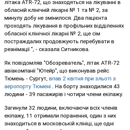
літака ATR-72, що знаходяться на лікуванні в
обласній клінічній лікарні № 1 та № 2, за
минулу добу не змінилося. Два пацієнта
проходять лікування в профільних відділеннях
обласної клінічної лікарні № 2, ще сім
постраждалих продовжують перебувати в
реанімації ", - сказала Ситникова.
Як повідомляв "Обозреватель", літак ATR-72
авіакомпанії "Ютейр", що виконував рейс
Тюмень - Сургут,
впав 2 квітня при зльоті з
аеропорту Тюмені
. На борту знаходилися 43
людини - 39 пасажирів і чотири члени екіпажу.
Загинули 32 людини, включаючи всіх членів
екіпажу, 11 отримали поранення, один з них
знаходиться в московській клініці, ще одні