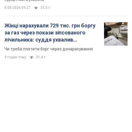
8.08.2026 09:27
33,0 т.
Жінці нарахували 729 тис. грн боргу
за газ через покази зіпсованого
лічильника: суддя ухвалив
неочікуване рішення
Чи треба платити борг через донарахування
9 годин тому
31,4 т.