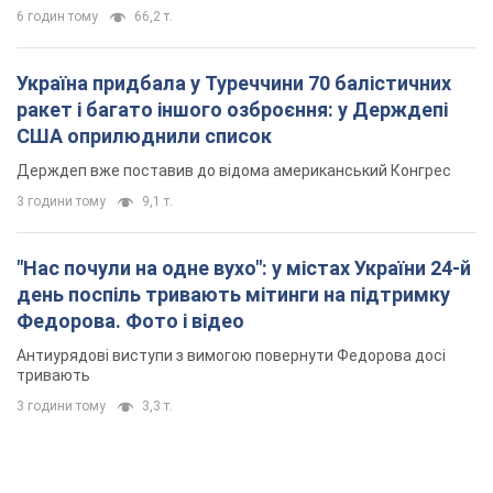
6 годин тому
66,2 т.
Україна придбала у Туреччини 70 балістичних
ракет і багато іншого озброєння: у Держдепі
США оприлюднили список
Держдеп вже поставив до відома американський Конгрес
3 години тому
9,1 т.
"Нас почули на одне вухо": у містах України 24-й
день поспіль тривають мітинги на підтримку
Федорова. Фото і відео
Антиурядові виступи з вимогою повернути Федорова досі
тривають
3 години тому
3,3 т.