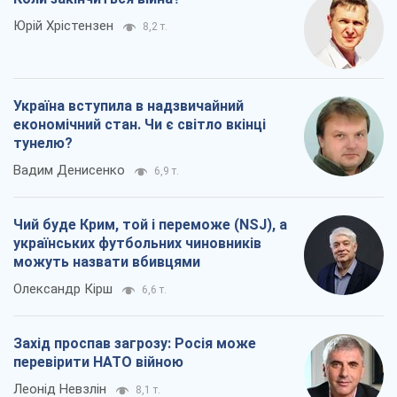
Юрій Хрістензен
8,2 т.
Україна вступила в надзвичайний
економічний стан. Чи є світло вкінці
тунелю?
Вадим Денисенко
6,9 т.
Чий буде Крим, той і переможе (NSJ), а
українських футбольних чиновників
можуть назвати вбивцями
Олександр Кірш
6,6 т.
Захід проспав загрозу: Росія може
перевірити НАТО війною
Леонід Невзлін
8,1 т.