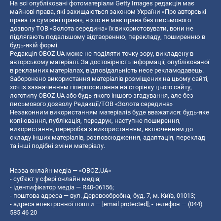
На всі опубліковані фотоматеріали Getty Images редакція має
майнові права, які захищаються законом України «Про авторські
права та суміжні права», ніхто не має права без письмового
дозволу ТОВ «Золота середина» їх використовувати, вони не
підлягають подальшому відтворенню, перекладу, поширенню в
будь-якій формі.
Редакція OBOZ.UA може не поділяти точку зору, викладену в
авторському матеріалі. За достовірність інформації, опублікованої
в рекламних матеріалах, відповідальність несе рекламодавець.
Заборонено використання матеріалів розміщених на цьому сайті,
хоч із зазначенням гіперпосилання на сторінку цього сайту,
логотипу OBOZ.UA або будь-якого іншого згадування, але без
письмового дозволу Редакції/ТОВ «Золота середина»
Незаконним використанням матеріалів буде вважатися: будь-яке
копiювання, публiкацiя, передрук, наступне поширення,
використання, переробка з використанням, включенням до
складу інших матеріалів, розповсюдження, адаптація, переклад
та інші подібні зміни матеріалу.
Назва онлайн медіа — «OBOZ.UA»
- суб'єкт у сфері онлайн медіа;
- ідентифікатор медіа — R40-06156;
- поштова адреса — вул. Деревообробна, буд. 7, м. Київ, 01013;
- адреса електронної пошти —
[email protected]
; - телефон — (044)
585 46 20