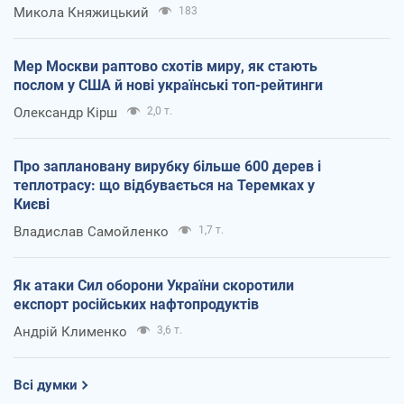
Микола Княжицький
183
Мер Москви раптово схотів миру, як стають
послом у США й нові українські топ-рейтинги
Олександр Кірш
2,0 т.
Про заплановану вирубку більше 600 дерев і
теплотрасу: що відбувається на Теремках у
Києві
Владислав Самойленко
1,7 т.
Як атаки Сил оборони України скоротили
експорт російських нафтопродуктів
Андрій Клименко
3,6 т.
Всі думки