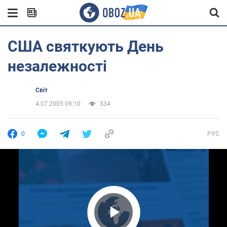
США святкують День
незалежності
Світ
4.07.2005 09:10
534
0
РУС