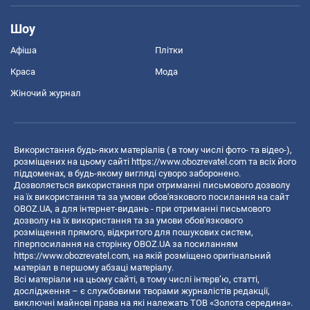
Шоу
Афіша
Плітки
Краса
Мода
Жіночий журнал
Використання будь-яких матеріалів ( в тому числі фото- та відео-),
розміщених на цьому сайті
https://www.obozrevatel.com
та всіх його
піддоменах, в будь-якому вигляді суворо заборонено.
Дозволяється використання при отриманні письмового дозволу
на їх використання та за умови обов'язкового посилання на сайт
OBOZ.UA, а для інтернет-видань - при отриманні письмового
дозволу на їх використання та за умови обов'язкового
розміщення прямого, відкритого для пошукових систем,
гіперпосилання на сторінку OBOZ.UA за посиланням
https://www.obozrevatel.com
, на якій розміщено оригінальний
матеріал в першому абзаці матеріалу.
Всі матеріали на цьому сайті, в тому числі інтерв’ю, статті,
дослідження – є службовими творами журналістів редакції,
виключні майнові права на які належать ТОВ «Золота середина».