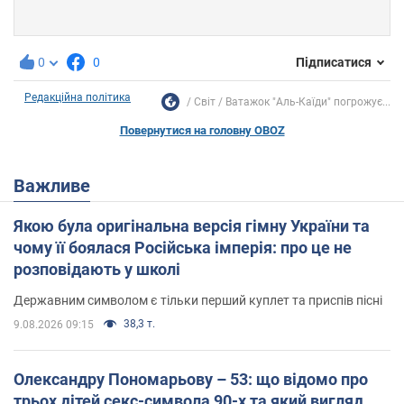
0
0
Підписатися
Редакційна політика
Світ
Ватажок "Аль-Каїди" погрожує...
Повернутися на головну OBOZ
Важливе
Якою була оригінальна версія гімну України та
чому її боялася Російська імперія: про це не
розповідають у школі
Державним символом є тільки перший куплет та приспів пісні
38,3 т.
9.08.2026 09:15
Олександру Пономарьову – 53: що відомо про
трьох дітей секс-символа 90-х та який вигляд