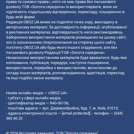
права та суміжні права», ніхто не має права без письмового
дозволу ТОВ «Золота середина» їх використовувати, вони не
підлягають подальшому відтворенню, перекладу, поширенню в
будь-якій формі.
Редакція OBOZ.UA може не поділяти точку зору, викладену в
авторському матеріалі. За достовірність інформації, опублікованої
в рекламних матеріалах, відповідальність несе рекламодавець.
Заборонено використання матеріалів розміщених на цьому сайті,
хоч із зазначенням гіперпосилання на сторінку цього сайту,
логотипу OBOZ.UA або будь-якого іншого згадування, але без
письмового дозволу Редакції/ТОВ «Золота середина»
Незаконним використанням матеріалів буде вважатися: будь-яке
копiювання, публiкацiя, передрук, наступне поширення,
використання, переробка з використанням, включенням до
складу інших матеріалів, розповсюдження, адаптація, переклад
та інші подібні зміни матеріалу.
Назва онлайн медіа — «OBOZ.UA»
- суб'єкт у сфері онлайн медіа;
- ідентифікатор медіа — R40-06156;
- поштова адреса — вул. Деревообробна, буд. 7, м. Київ, 01013;
- адреса електронної пошти —
[email protected]
; - телефон — (044)
585 46 20
© 2026 Всі права захищені, ТОВ "Золота середина".