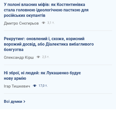
У полоні власних міфів: як Костянтинівка
стала головною ідеологічною пасткою для
російських окупантів
Дмитро Снєгирьов
3,1 т.
Рекрутинг: оновлений і, схоже, корисний
ворожий досвід, або Діалектика вибагливого
боягузтва
Олександр Кірш
2,5 т.
Ні зброї, ні людей: як Лукашенко будує
нову армію
Ігар Тишкевич
17,0 т.
Всі думки