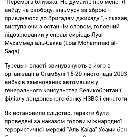
"Перемога близька. Не думайте про мене. Я
вийду на свободу, візьмуся за зброю і
приєднаюся до бригадам джихаду ", - сказав,
виступаючи з останнім словом, головний
підозрюваний у справі сирієць Луаі
Мухаммед аль-Сакка (Loai Mohammad al-
Saqa).
Турецькі власті звинувачують в його в
організації в Стамбулі 15-20 листопада 2003
вибухів замінованих автомашин у
генерального консульства Великобританії,
філіалу лондонського банку HSBC і синагоги.
Як встановило слідство, теракти були
проведені за наказом голови міжнародної
терористичної мережі "Аль-Каїда" Усами бен