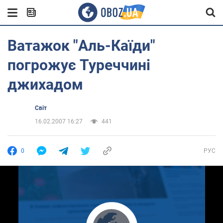
Ватажок "Аль-Каїди"
погрожує Туреччині
джихадом
Світ
16.02.2007 16:27
441
0
РУС