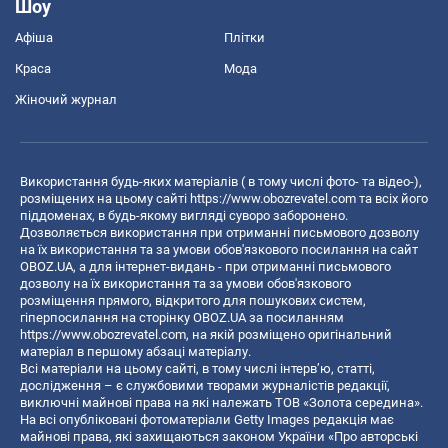
Шоу
Афіша
Плітки
Краса
Мода
Жіночий журнал
Використання будь-яких матеріалів ( в тому числі фото- та відео-),
розміщених на цьому сайті
https://www.obozrevatel.com
та всіх його
піддоменах, в будь-якому вигляді суворо заборонено.
Дозволяється використання при отриманні письмового дозволу
на їх використання та за умови обов'язкового посилання на сайт
OBOZ.UA, а для інтернет-видань - при отриманні письмового
дозволу на їх використання та за умови обов'язкового
розміщення прямого, відкритого для пошукових систем,
гіперпосилання на сторінку OBOZ.UA за посиланням
https://www.obozrevatel.com
, на якій розміщено оригінальний
матеріал в першому абзаці матеріалу.
Всі матеріали на цьому сайті, в тому числі інтерв’ю, статті,
дослідження – є службовими творами журналістів редакції,
виключні майнові права на які належать ТОВ «Золота середина».
На всі опубліковані фотоматеріали Getty Images редакція має
майнові права, які захищаються законом України «Про авторські