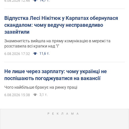
14,7 т.
6.08.2026 12:46
Відпустка Лесі Нікітюк у Карпатах обернулася
скандалом: чому ведучу несправедливо
захейтили
Знаменитість вийшла на пряму комунікацію в мережі та
розставила всі крапки над "і"
11,6 т.
6.08.2026 17:32
Не лише через зарплату: чому українці не
поспішають погоджуватися на вакансії
Чого найбільше бракує на ринку праці
3,1 т.
6.08.2026 15:38