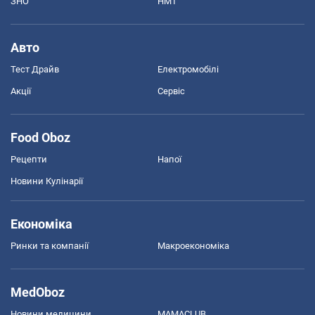
ЗНО
НМТ
Авто
Тест Драйв
Електромобілі
Акції
Сервіс
Food Oboz
Рецепти
Напої
Новини Кулінарії
Економіка
Ринки та компанії
Макроекономіка
MedOboz
Новини медицини
MAMACLUB