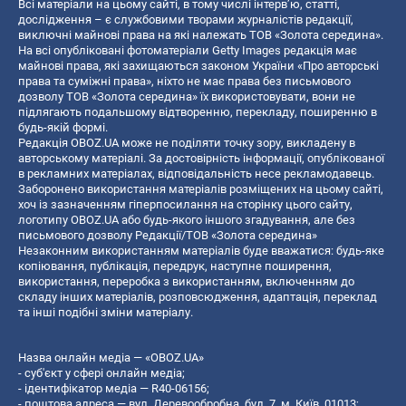
Всі матеріали на цьому сайті, в тому числі інтерв’ю, статті,
дослідження – є службовими творами журналістів редакції,
виключні майнові права на які належать ТОВ «Золота середина».
На всі опубліковані фотоматеріали Getty Images редакція має
майнові права, які захищаються законом України «Про авторські
права та суміжні права», ніхто не має права без письмового
дозволу ТОВ «Золота середина» їх використовувати, вони не
підлягають подальшому відтворенню, перекладу, поширенню в
будь-якій формі.
Редакція OBOZ.UA може не поділяти точку зору, викладену в
авторському матеріалі. За достовірність інформації, опублікованої
в рекламних матеріалах, відповідальність несе рекламодавець.
Заборонено використання матеріалів розміщених на цьому сайті,
хоч із зазначенням гіперпосилання на сторінку цього сайту,
логотипу OBOZ.UA або будь-якого іншого згадування, але без
письмового дозволу Редакції/ТОВ «Золота середина»
Незаконним використанням матеріалів буде вважатися: будь-яке
копiювання, публiкацiя, передрук, наступне поширення,
використання, переробка з використанням, включенням до
складу інших матеріалів, розповсюдження, адаптація, переклад
та інші подібні зміни матеріалу.
Назва онлайн медіа — «OBOZ.UA»
- суб'єкт у сфері онлайн медіа;
- ідентифікатор медіа — R40-06156;
- поштова адреса — вул. Деревообробна, буд. 7, м. Київ, 01013;