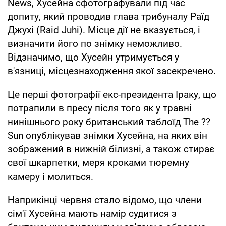
News, Хусейна сфотографували під час
допиту, який проводив глава трибуналу Раїд
Джухі (Raid Juhi). Місце дії не вказується, і
визначити його по знімку неможливо.
Відзначимо, що Хусейн утримується у
в'язниці, місцезнаходження якої засекречено.
Це перші фотографії екс-президента Іраку, що
потрапили в пресу після того як у травні
нинішнього року британський таблоїд The ??
Sun опублікував знімки Хусейна, на яких він
зображений в нижній білизні, а також стирає
свої шкарпетки, меря кроками тюремну
камеру і молиться.
Наприкінці червня стало відомо, що члени
сім'ї Хусейна мають намір судитися з