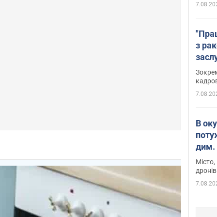
7.08.20
"Пра
з ра
засл
анон
Зокрем
кадров
7.08.20
В ок
поту
дим. 
Місто,
дронів
7.08.20