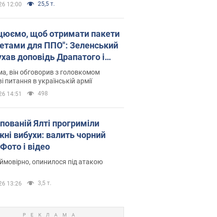
25,5 т.
26 12:00
цюємо, щоб отримати пакети
кетами для ППО": Зеленський
ухав доповідь Драпатого і
сував нові кроки
а, він обговорив з головкомом
і питання в українській армії
498
26 14:51
упованій Ялті прогриміли
жні вибухи: валить чорний
Фото і відео
 ймовірно, опинилося під атакою
3,5 т.
26 13:26