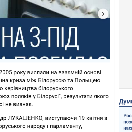
 2005 року вислали на взаємній основі
чна криза між Білоруссю та Польщею
о керівництва білоруського
юз поляків у Білорусі", результати якого
Дум
сі не визнає.
Рос
ндр ЛУКАШЕНКО, виступаючи 19 квітня з
поз
руського народу і парламенту,
нас