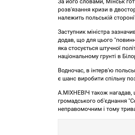
За його словами, Мінськ г
розв'язання кризи в двостор
належить польській стороні"
Заступник міністра зазначи
додав, що для цього "повин
яка стосується штучної полі
національному грунті в Білор
Водночас, в інтерв'ю польс
є шанс виробити спільну по
А.МІХНЕВІЧ також нагадав, щ
громадського об'єднання "С
неправомочним і тому трива