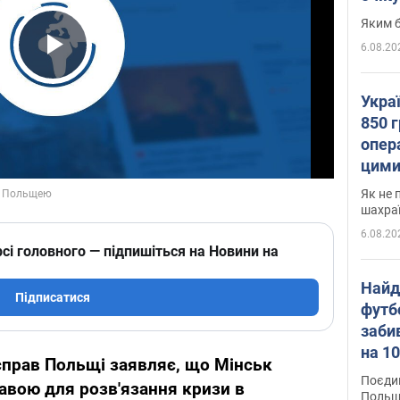
Яким б
6.08.20
Play Video
Укра
850 г
опера
цими
Як не 
шахра
6.08.20
сі головного — підпишіться на Новини на
Найд
Підписатися
футб
заби
на 10
справ Польщі заявляє, що Мінськ
Віде
Поєдин
авою для розв'язання кризи в
Польщ