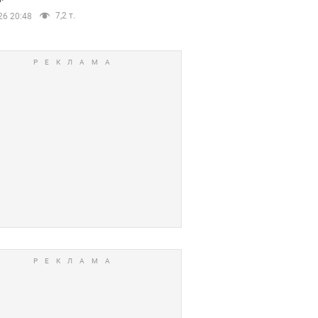
7,2 т.
26 20:48