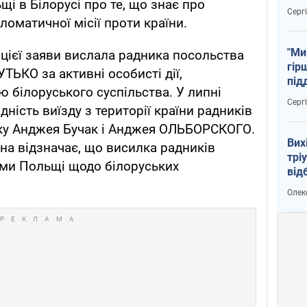
і в Білорусі про те, що знає про
тем
Серг
ломатичної місії проти країни.
"Ми
 цієї заяви вислала радника посольства
гір
ТЬКО за активні особисті дії,
під
ю білоруського суспільства. У липні
рак
Серг
дність виїзду з території країни радників
ку Анджея Бучак і Анджея ОЛЬБОРСКОГО.
Вих
на відзначає, що висилка радників
трі
ями Польщі щодо білоруських
від
укр
Олек