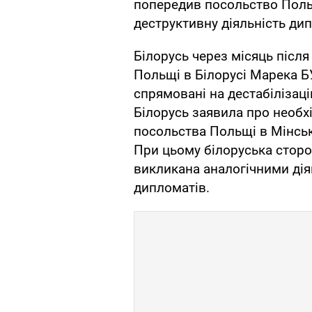
попередив посольство Польщ
деструктивну діяльність дип
Білорусь через місяць після
Польщі в Білорусі Марека БУ
спрямовані на дестабілізаці
Білорусь заявила про необхі
посольства Польщі в Мінсь
При цьому білоруська сторо
викликана аналогічними ді
дипломатів.