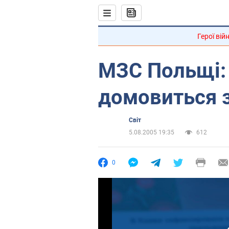
Герої вій
МЗС Польщі: 
домовиться 
Світ
5.08.2005 19:35
612
0