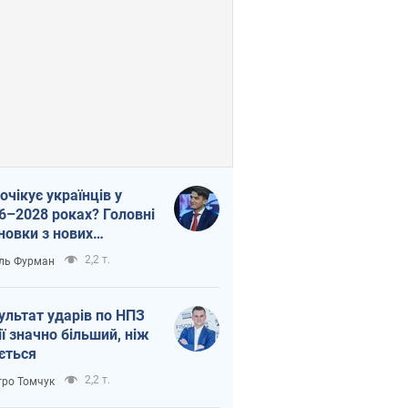
очікує українців у
6–2028 роках? Головні
новки з нових
гнозів від НБУ
2,2 т.
ль Фурман
ультат ударів по НПЗ
ії значно більший, ніж
ється
2,2 т.
ро Томчук