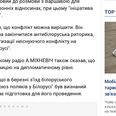
отовий до розмови з Варшавою для
онніх відносинах, при цьому "ініціатива
TO
.
в, що конфлікт можна вирішити. Він
на закінчитися антибілоруська риторика,
тизації неіснуючого конфлікту на
усі".
ькому радіо А.МІХНЕВІЧ також сказав, що
зицію на дипломатичному рівні.
о в березні з'їзд білоруського
Мобі
оюз поляків у Білорусі" був визнаний
тариф
є підготовка для його проведення.
зв'яз
скар
Чому ц
кілька
на тел