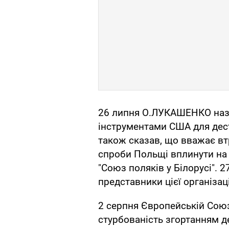
26 липня О.ЛУКАШЕНКО назв
інструментами США для дестаб
також сказав, що вважає вт
спроби Польщі вплинути на 
"Союз поляків у Білорусі". 
представники цієї організаці
2 серпня Європейській Союз
стурбованість згортанням де