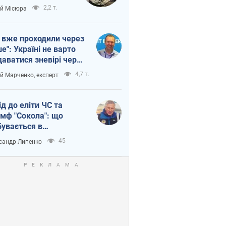
п війни
2,2 т.
ій Місюра
 вже проходили через
ше": Україні не варто
даватися зневірі через
етний терор
4,7 т.
ій Марченко, експерт
ід до еліти ЧС та
умф "Сокола": що
бувається в
аїнському хокеї
45
сандр Липенко