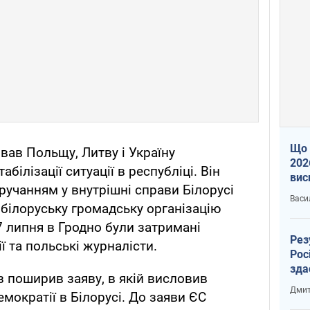
Що 
ав Польщу, Литву і Україну
202
ілізації ситуації в республіці. Він
вис
ручанням у внутрішні справи Білорусі
про
Васи
білоруську громадську організацію
27 липня в Гродно були затримані
Рез
ї та польські журналісти.
Рос
зда
 поширив заяву, в якій висловив
Дмит
мократії в Білорусі. До заяви ЄС