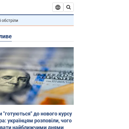
і обстріли
ливе
и "готуються" до нового курсу
ра: українцям розповіли, чого
увати найближчими днями