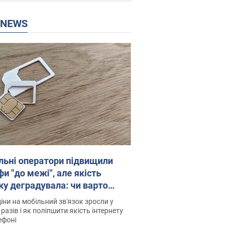
P NEWS
льні оператори підвищили
и "до межі", але якість
ку деградувала: чи варто
житись на ціни
іни на мобільний зв'язок зросли у
 разів і як поліпшити якість інтернету
ефоні