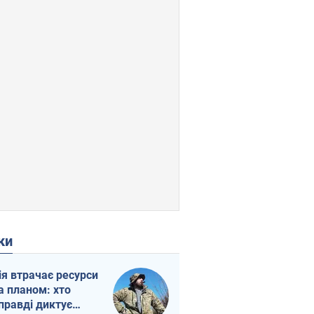
ки
ія втрачає ресурси
а планом: хто
правді диктує