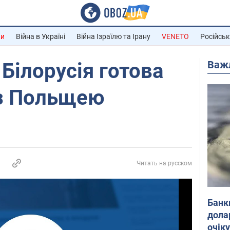
ни
Війна в Україні
Війна Ізраїлю та Ірану
VENETO
Російськ
Важ
Білорусія готова
з Польщею
Читать на русском
Банк
дола
очік