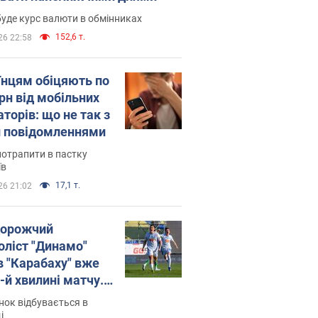
уде курс валюти в обмінниках
152,6 т.
26 22:58
їнцям обіцяють по
рн від мобільних
торів: що не так з
 повідомленнями
потрапити в пастку
їв
17,1 т.
26 21:02
орожчий
оліст "Динамо"
в "Карабаху" вже
-й хвилині матчу.
о
ок відбувається в
і