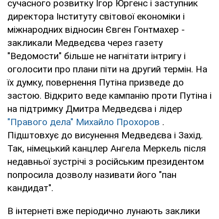
сучасного розвитку Ігор Юргенс і заступник
директора Інституту світової економіки і
міжнародних відносин Євген Гонтмахер -
закликали Медведєва через газету
"Ведомости" більше не нагнітати інтригу і
оголосити про плани піти на другий термін. На
їх думку, повернення Путіна призведе до
застою. Відкрито веде кампанію проти Путіна і
на підтримку Дмитра Медведєва і лідер
"Правого дела" Михайло Прохоров
.
Підштовхує до висунення Медведєва і Захід.
Так, німецький канцлер Ангела Меркель після
недавньої зустрічі з російським президентом
попросила дозволу називати його "пан
кандидат".
В інтернеті вже періодично лунають заклики