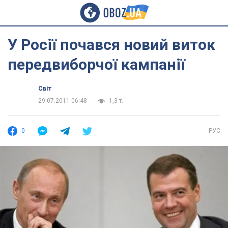
У Росії почався новий виток
передвиборчої кампанії
Світ
29.07.2011 06:48
1,3 т.
0
РУС