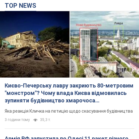
TOP NEWS
Києво-Печерську лавру закриють 80-метровим
"монстром"? Чому влада Києва відмовилась
зупиняти будівництво хмарочоса
"московського вірянина"
Яка реакція Кличка на петицію щодо скасування будівництва
3 години тому
35,3 т.
Армія РФ запустила по Одесі 11 ракет різного