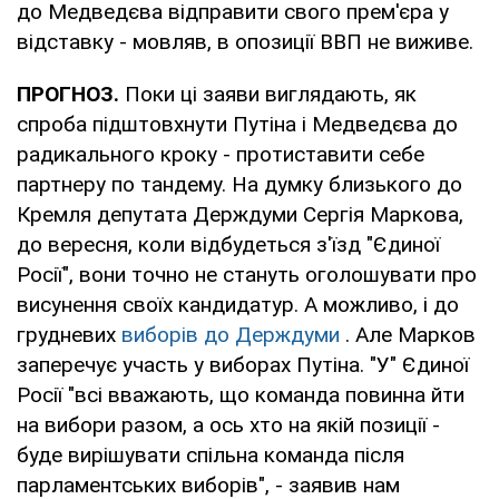
до Медведєва відправити свого прем'єра у
відставку - мовляв, в опозиції ВВП не виживе.
ПРОГНОЗ.
Поки ці заяви виглядають, як
спроба підштовхнути Путіна і Медведєва до
радикального кроку - протиставити себе
партнеру по тандему. На думку близького до
Кремля депутата Держдуми Сергія Маркова,
до вересня, коли відбудеться з'їзд "Єдиної
Росії", вони точно не стануть оголошувати про
висунення своїх кандидатур. А можливо, і до
грудневих
виборів до Держдуми
. Але Марков
заперечує участь у виборах Путіна. "У" Єдиної
Росії "всі вважають, що команда повинна йти
на вибори разом, а ось хто на якій позиції -
буде вирішувати спільна команда після
парламентських виборів", - заявив нам