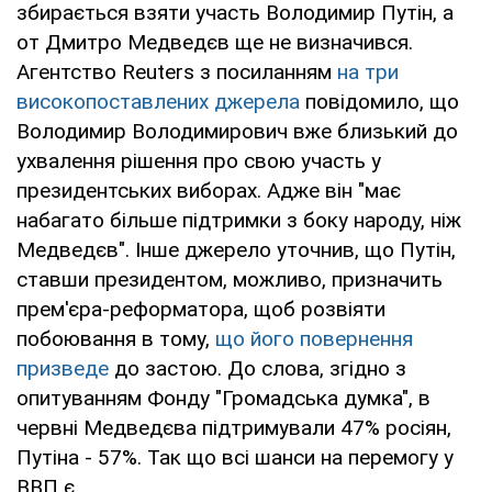
збирається взяти участь Володимир Путін, а
от Дмитро Медведєв ще не визначився.
Агентство Reuters з посиланням
на три
високопоставлених джерела
повідомило, що
Володимир Володимирович вже близький до
ухвалення рішення про свою участь у
президентських виборах. Адже він "має
набагато більше підтримки з боку народу, ніж
Медведєв". Інше джерело уточнив, що Путін,
ставши президентом, можливо, призначить
прем'єра-реформатора, щоб розвіяти
побоювання в тому,
що його повернення
призведе
до застою. До слова, згідно з
опитуванням Фонду "Громадська думка", в
червні Медведєва підтримували 47% росіян,
Путіна - 57%. Так що всі шанси на перемогу у
ВВП є.