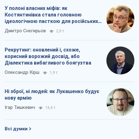
У полоні власних міфів: як
Костянтинівка стала головною
ідеологічною пасткою для російських
окупантів
Дмитро Снєгирьов
2,0 т.
Рекрутинг: оновлений і, схоже,
корисний ворожий досвід, або
Діалектика вибагливого боягузтва
Олександр Кірш
1,9 т.
Ні зброї, ні людей: як Лукашенко будує
нову армію
Ігар Тишкевич
16,6 т.
Всі думки