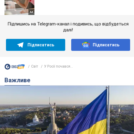
Підпишись на Telegram-канал і подивись, що відбудеться
далі!
Підписатись
Підписатись
Світ
У Росії почався...
Важливе