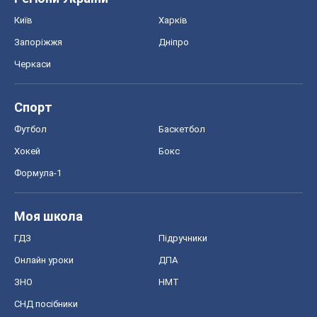
Київ
Харків
Запоріжжя
Дніпро
Черкаси
Спорт
Футбол
Баскетбол
Хокей
Бокс
Формула-1
Моя школа
ГДЗ
Підручники
Онлайн уроки
ДПА
ЗНО
НМТ
СНД посібники