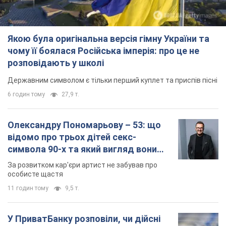
Якою була оригінальна версія гімну України та
чому її боялася Російська імперія: про це не
розповідають у школі
Державним символом є тільки перший куплет та приспів пісні
6 годин тому
27,9 т.
Олександру Пономарьову – 53: що
відомо про трьох дітей секс-
символа 90-х та який вигляд вони
мають
За розвитком кар'єри артист не забував про
особисте щастя
11 годин тому
9,5 т.
У ПриватБанку розповіли, чи дійсні