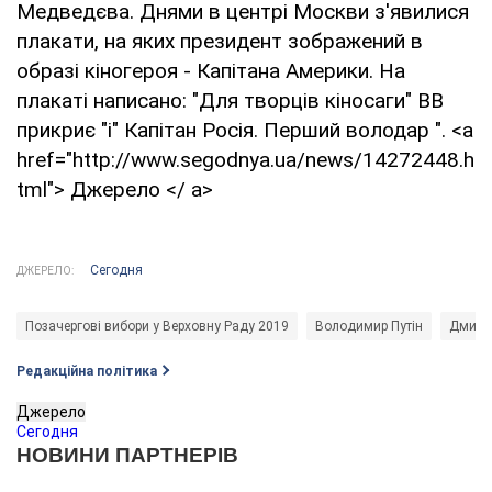
Медведєва. Днями в центрі Москви з'явилися
плакати, на яких президент зображений в
образі кіногероя - Капітана Америки. На
плакаті написано: "Для творців кіносаги" ВВ
прикриє "і" Капітан Росія. Перший володар ". <a
href="http://www.segodnya.ua/news/14272448.h
tml"> Джерело </ a>
Сегодня
ДЖЕРЕЛО:
Позачергові вибори у Верховну Раду 2019
Володимир Путін
Дмитр
Редакційна політика
Джерело
Сегодня