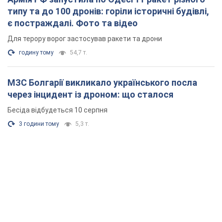
типу та до 100 дронів: горіли історичні будівлі,
є постраждалі. Фото та відео
Для терору ворог застосував ракети та дрони
годину тому
54,7 т.
МЗС Болгарії викликало українського посла
через інцидент із дроном: що сталося
Бесіда відбудеться 10 серпня
3 години тому
5,3 т.