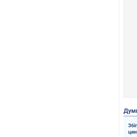
Дум
Збі
цин