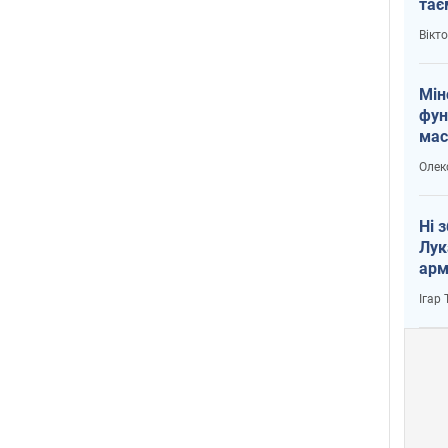
тає
і Пу
Вікт
Мін
фун
мас
Олек
Ні 
Лук
арм
Ігар