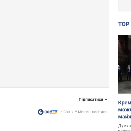
TO
Підписатися
Крем
можл
Світ
У Мексиці політика...
майже
Інте
Думка,
ракети