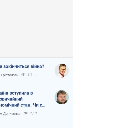
и закінчиться війна?
3,1 т.
 Хрістензен
аїна вступила в
звичайний
номічний стан. Чи є
тло вкінці тунелю?
2,6 т.
м Денисенко