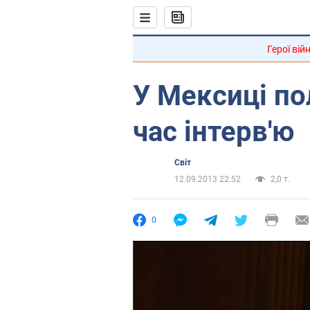
Герої вій
У Мексиці по
час інтерв'ю
Світ
12.09.2013 22:52
2,0 т.
0