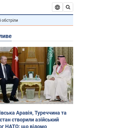
і обстріли
ливе
івська Аравія, Туреччина та
стан створили азійський
ог НАТО: що відомо