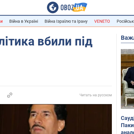
ни
Війна в Україні
Війна Ізраїлю та Ірану
VENETO
Російськ
Важ
літика вбили під
Читать на русском
Сауд
Паки
анал