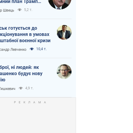
мний план Трампа
тіна?
5,2 т.
ор Швець
ськ готується до
кціонування в умовах
штабної воєнної кризи
10,4 т.
сандр Левченко
зброї, ні людей: як
ашенко будує нову
ію
4,9 т.
 Тишкевич