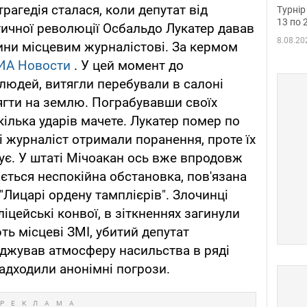
до ч
рагедія сталася, коли депутат від
Турнір
осно
13 по 
тичної революції Осбальдо Лукатер давав
8.08.20
шини місцевим журналістові. За кермом
ИА Новости
. У цей момент до
 людей, витягли перебували в салоні
лягти на землю. Пограбувавши своїх
кілька ударів мачете. Лукатер помер по
 і журналіст отримали поранення, проте їх
ує. У штаті Мічоакан ось вже впродовж
ається неспокійна обстановка, пов'язана
"Лицарі ордену тамплієрів". Злочинці
цейські конвої, в зіткненнях загинули
ть місцеві ЗМІ, убитий депутат
уджував атмосферу насильства в ряді
надходили анонімні погрози.