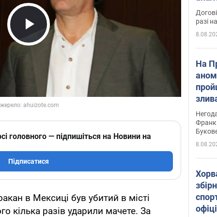
Догові
разі н
8.08.20
Play Video
На П
аном
прой
злив
пере
Негода
річки
Франк
Буков
сі головного — підпишіться на Новини на
8.08.20
Підписатися
Хорв
збірн
спор
акан в Мексиці був убитий в місті
офіц
ого кілька разів ударили мачете. За