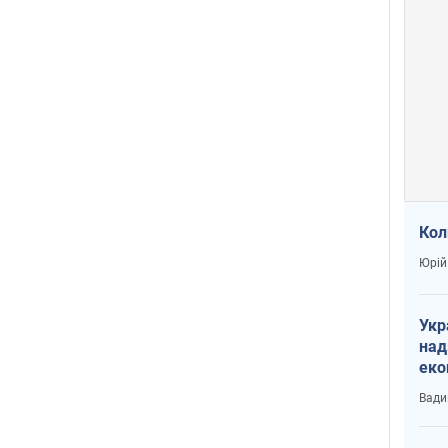
Кол
Юрій
Укр
над
еко
сві
Вади