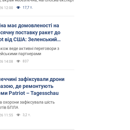
17,7 т.
26 12:00
їна має домовленості на
сячну поставку ракет до
iot від США: Зеленський
рив подробиці
акож веде активні переговори з
ейськими партнерами
837
26 14:08
меччині зафіксували дрони
базою, де ремонтують
ми Patriot – Tagesschau
 охорони зафіксувала шість
отів БПЛА
3,2 т.
26 11:55