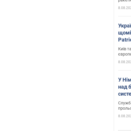
8.08.20
Укра
щомі
Patr
розк
Київ т
європ
8.08.20
У Ні
над 
систе
Служба
проль
8.08.20