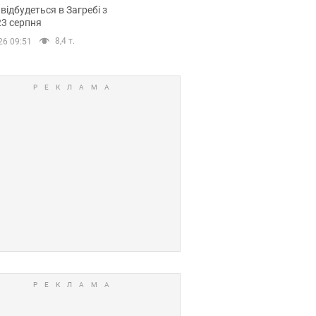
емпіонату Європи
 відбудеться в Загребі з
вних спортсменів
23 серпня
8,4 т.
26 09:51