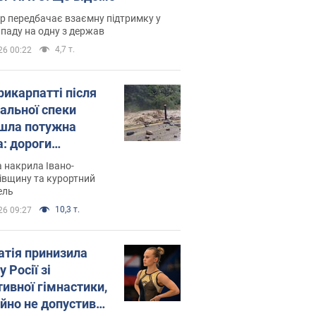
р передбачає взаємну підтримку у
ападу на одну з держав
4,7 т.
26 00:22
рикарпатті після
альної спеки
шла потужна
а: дороги
творились на
 накрила Івано-
. Відео
івщину та курортний
ель
10,3 т.
26 09:27
атія принизила
у Росії зі
тивної гімнастики,
ійно не допустивши