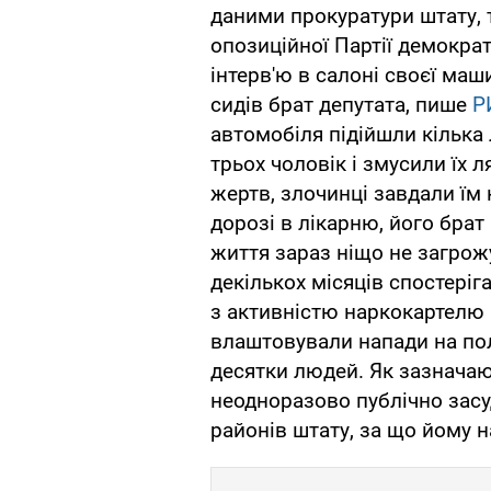
даними прокуратури штату, т
опозиційної Партії демокра
інтерв'ю в салоні своєї ма
сидів брат депутата, пише
Р
автомобіля підійшли кілька
трьох чоловік і змусили їх 
жертв, злочинці завдали їм 
дорозі в лікарню, його брат
життя зараз ніщо не загрож
декількох місяців спостеріг
з активністю наркокартелю 
влаштовували напади на полі
десятки людей. Як зазначаю
неодноразово публічно зас
районів штату, за що йому 