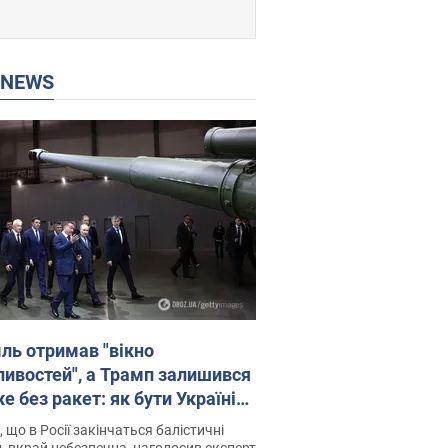
P NEWS
ль отримав "вікно
ивостей", а Трамп залишився
 без ракет: як бути Україні?
рв’ю з Мельником
 що в Росії закінчаться балістичні
, вкрай небезпечна, наголосив експерт