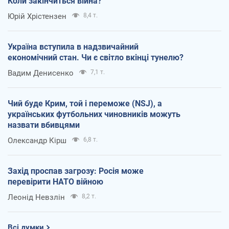
Коли закінчиться війна?
Юрій Хрістензен
8,4 т.
Україна вступила в надзвичайний
економічний стан. Чи є світло вкінці тунелю?
Вадим Денисенко
7,1 т.
Чий буде Крим, той і переможе (NSJ), а
українських футбольних чиновників можуть
назвати вбивцями
Олександр Кірш
6,8 т.
Захід проспав загрозу: Росія може
перевірити НАТО війною
Леонід Невзлін
8,2 т.
Всі думки