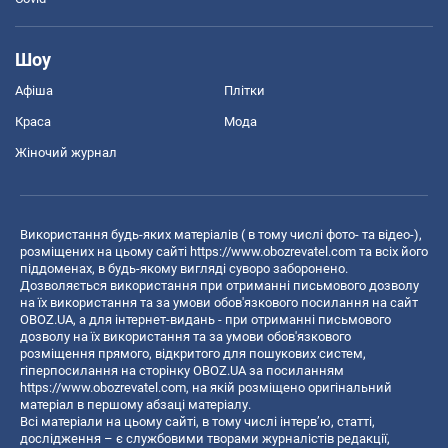
Шоу
Афіша
Плітки
Краса
Мода
Жіночий журнал
Використання будь-яких матеріалів ( в тому числі фото- та відео-),
розміщених на цьому сайті
https://www.obozrevatel.com
та всіх його
піддоменах, в будь-якому вигляді суворо заборонено.
Дозволяється використання при отриманні письмового дозволу
на їх використання та за умови обов'язкового посилання на сайт
OBOZ.UA, а для інтернет-видань - при отриманні письмового
дозволу на їх використання та за умови обов'язкового
розміщення прямого, відкритого для пошукових систем,
гіперпосилання на сторінку OBOZ.UA за посиланням
https://www.obozrevatel.com
, на якій розміщено оригінальний
матеріал в першому абзаці матеріалу.
Всі матеріали на цьому сайті, в тому числі інтерв’ю, статті,
дослідження – є службовими творами журналістів редакції,