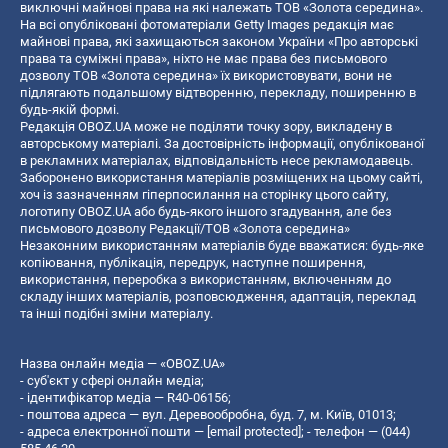
виключні майнові права на які належать ТОВ «Золота середина».
На всі опубліковані фотоматеріали Getty Images редакція має
майнові права, які захищаються законом України «Про авторські
права та суміжні права», ніхто не має права без письмового
дозволу ТОВ «Золота середина» їх використовувати, вони не
підлягають подальшому відтворенню, перекладу, поширенню в
будь-якій формі.
Редакція OBOZ.UA може не поділяти точку зору, викладену в
авторському матеріалі. За достовірність інформації, опублікованої
в рекламних матеріалах, відповідальність несе рекламодавець.
Заборонено використання матеріалів розміщених на цьому сайті,
хоч із зазначенням гіперпосилання на сторінку цього сайту,
логотипу OBOZ.UA або будь-якого іншого згадування, але без
письмового дозволу Редакції/ТОВ «Золота середина»
Незаконним використанням матеріалів буде вважатися: будь-яке
копiювання, публiкацiя, передрук, наступне поширення,
використання, переробка з використанням, включенням до
складу інших матеріалів, розповсюдження, адаптація, переклад
та інші подібні зміни матеріалу.
Назва онлайн медіа — «OBOZ.UA»
- суб'єкт у сфері онлайн медіа;
- ідентифікатор медіа — R40-06156;
- поштова адреса — вул. Деревообробна, буд. 7, м. Київ, 01013;
- адреса електронної пошти —
[email protected]
; - телефон — (044)