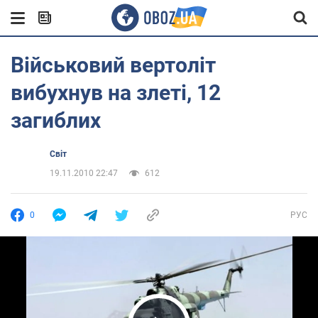
Військовий вертоліт
вибухнув на злеті, 12
загиблих
Світ
19.11.2010 22:47
612
0
РУС