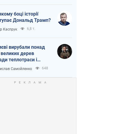
якому боці історії
тупає Дональд Трамп?
6,8 т.
ор Каспрук
иєві вирубали понад
 великих дерев
ади теплотраси і
переч Генплану
648
ислав Самойленко