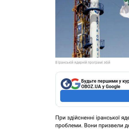
Будьте першими у кур
OBOZ.UA у Google
При здійсненні іранської яд
проблеми. Вони призвели д