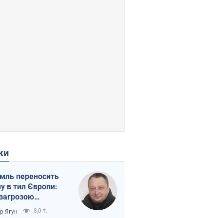
ки
мль переносить
ну в тил Європи:
 загрозою
тична логістика
8,0 т.
ор Ягун