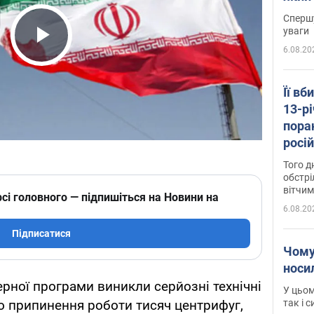
"агр
Спершу
уваги
6.08.20
Play Video
Її вб
13-рі
пора
росій
Сумщ
Того д
обстрі
вітчим
сі головного — підпишіться на Новини на
6.08.20
Підписатися
Чому
носи
ерної програми виникли серйозні технічні
У цьом
так і 
о припинення роботи тисяч центрифуг,