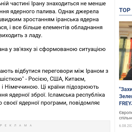
ній частині Ірану знаходиться не менше
TO
ення ядерного палива. Однак джерела
 швидким зростанням іранська ядерна
я, і все більше елементів обладнання
виходить з ладу.
ана у зв'язку зі сформованою ситуацією
ають відбутися переговори між Іраном з
 шісткою" - Росією, США, Китаєм,
 і Німеччиною. Ці країни підозрюють
"Зах
ння ядерної зброї. Ісламська республіка
Зеле
 своєї ядерної програми, повідомляє
FREYJ
підтр
Європе
спільн
6.08.20