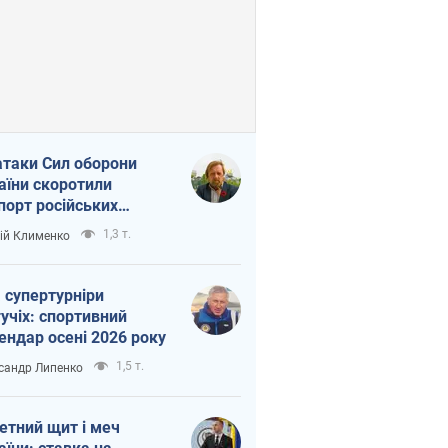
атаки Сил оборони
аїни скоротили
порт російських
топродуктів
1,3 т.
ій Клименко
 супертурніри
учіх: спортивний
ендар осені 2026 року
1,5 т.
сандр Липенко
етний щит і меч