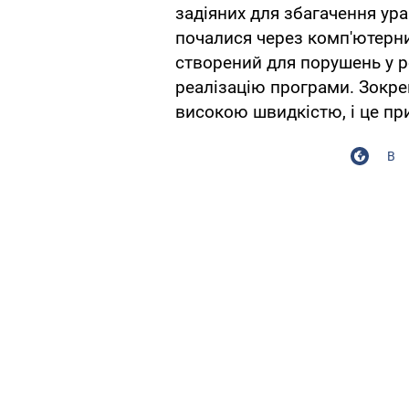
задіяних для збагачення ур
почалися через комп'ютерний
створений для порушень у р
реалізацію програми. Зокре
високою швидкістю, і це при
В