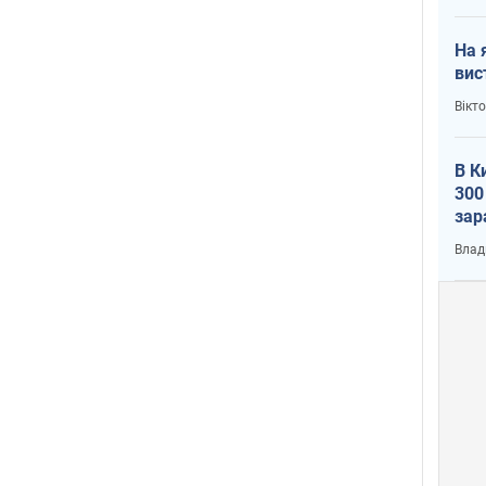
На 
вис
Вікт
В К
300
зар
всу
Влад