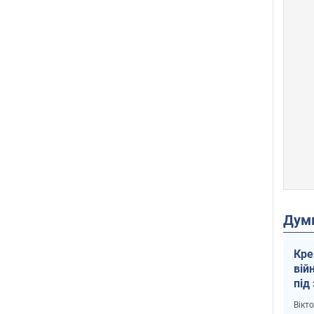
Дум
Кре
вій
під
кри
Вікт