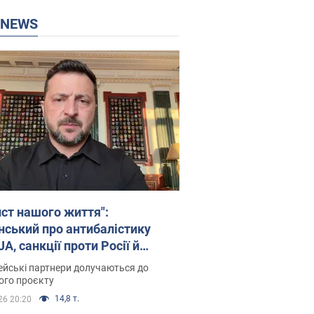
P NEWS
ист нашого життя":
нський про антибалістику
A, санкції проти Росії й
имку аграріїв. Відео
йські партнери долучаються до
ого проєкту
14,8 т.
26 20:20