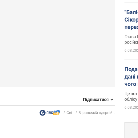
"Бал
Сіко
пере
Укра
Глава 
російс
6.08.20
Пода
дані 
чого
Це пот
обліку
Підписатися
6.08.20
Світ
В іранській ядерній...