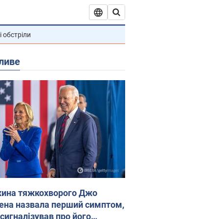
і обстріли
ливе
ина тяжкохворого Джо
ена назвала перший симптом,
 сигналізував про його