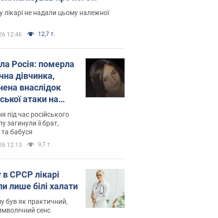
есивний" рак
 лікарі не надали цьому належної
12,7 т.
26 12:46
ила Росія: померла
чна дівчинка,
нена внаслідок
ської атаки на
ину. Фото
ня під час російського
лу загинули її брат,
 та бабуся
9,7 т.
26 12:13
 в СРСР лікарі
ли лише білі халати
у був як практичний,
символічний сенс