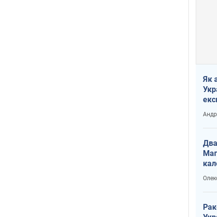
Як 
Укр
екс
наф
Андр
Два
Маг
кал
Олек
Рак