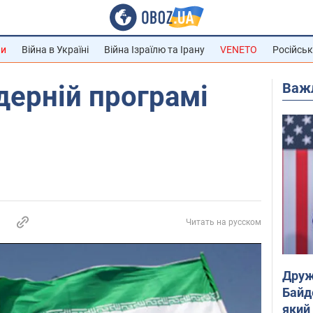
ни
Війна в Україні
Війна Ізраїлю та Ірану
VENETO
Російськ
Важ
ядерній програмі
Читать на русском
Друж
Байд
який