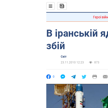
Герої вій
В іранській 
збій
Світ
23.11.2010 12:23
873
0