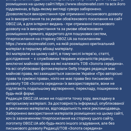
розміщених на цьому сайті
https://www.obozrevatel.com
та всіх його
піддоменах, в будь-якому вигляді суворо заборонено.
Дозволяється використання при отриманні письмового дозволу
на їх використання та за умови обов'язкового посилання на сайт
OBOZ.UA, а для інтернет-видань - при отриманні письмового
дозволу на їх використання та за умови обов'язкового
розміщення прямого, відкритого для пошукових систем,
гіперпосилання на сторінку OBOZ.UA за посиланням
https://www.obozrevatel.com
, на якій розміщено оригінальний
матеріал в першому абзаці матеріалу.
Всі матеріали на цьому сайті, в тому числі інтерв’ю, статті,
дослідження – є службовими творами журналістів редакції,
виключні майнові права на які належать ТОВ «Золота середина».
На всі опубліковані фотоматеріали Getty Images редакція має
майнові права, які захищаються законом України «Про авторські
права та суміжні права», ніхто не має права без письмового
дозволу ТОВ «Золота середина» їх використовувати, вони не
підлягають подальшому відтворенню, перекладу, поширенню в
будь-якій формі.
Редакція OBOZ.UA може не поділяти точку зору, викладену в
авторському матеріалі. За достовірність інформації, опублікованої
в рекламних матеріалах, відповідальність несе рекламодавець.
Заборонено використання матеріалів розміщених на цьому сайті,
хоч із зазначенням гіперпосилання на сторінку цього сайту,
логотипу OBOZ.UA або будь-якого іншого згадування, але без
письмового дозволу Редакції/ТОВ «Золота середина»