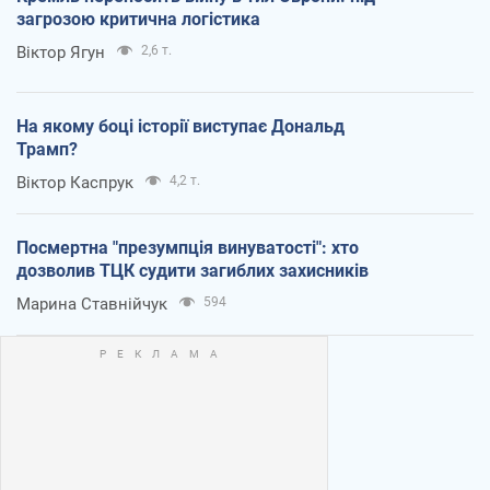
загрозою критична логістика
Віктор Ягун
2,6 т.
На якому боці історії виступає Дональд
Трамп?
Віктор Каспрук
4,2 т.
Посмертна "презумпція винуватості": хто
дозволив ТЦК судити загиблих захисників
Марина Ставнійчук
594