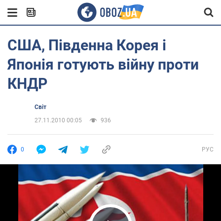
США, Південна Корея і
Японія готують війну проти
КНДР
Світ
27.11.2010 00:05
936
0
РУС