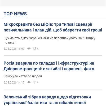
TOP NEWS
Мікрокредити без міфів: три типові сценарії
позичальника і план дій, щоб вберегти свої гроші
Що мають діяти українці, аби не переплачувати за "швидку
позику"
1,2 т.
6.08.2026 16:00
Росія вдарила по складах і інфраструктурі на
Дніпропетровщині: є загиблі і поранені. Фото
Заигнуло четверо людей
5,6 т.
6.08.2026 14:15
Зеленський зібрав нараду щодо підготовки
української балістики та антибалістичної