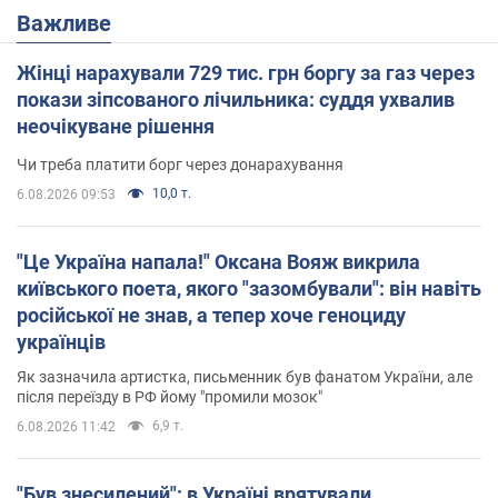
Важливе
Жінці нарахували 729 тис. грн боргу за газ через
покази зіпсованого лічильника: суддя ухвалив
неочікуване рішення
Чи треба платити борг через донарахування
10,0 т.
6.08.2026 09:53
"Це Україна напала!" Оксана Вояж викрила
київського поета, якого "зазомбували": він навіть
російської не знав, а тепер хоче геноциду
українців
Як зазначила артистка, письменник був фанатом України, але
після переїзду в РФ йому "промили мозок"
6,9 т.
6.08.2026 11:42
"Був знесилений": в Україні врятували