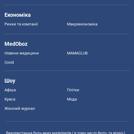
Економіка
Ринки та компанії
Макроекономіка
MedOboz
Новини медицини
MAMACLUB
Covid
Шоу
Афіша
Плітки
Краса
Мода
Жіночий журнал
Використання будь-яких матеріалів ( в тому числі фото- та відео-),