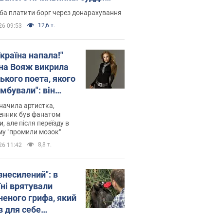
лив неочікуване рішення
ба платити борг через донарахування
12,6 т.
26 09:53
країна напала!"
на Вояж викрила
ького поета, якого
мбували": він
ь російської не
начила артистка,
 а тепер хоче
енник був фанатом
и, але після переїзду в
циду українців
му "промили мозок"
8,8 т.
26 11:42
знесилений": в
їні врятували
неного грифа, який
в для себе