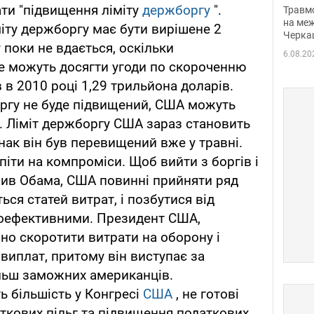
нети
ти "підвищення ліміту
держборгу
".
Травм
Фото
на меж
іту держборгу має бути вирішене 2
Черка
 поки не вдається, оскільки
6.08.20
не можуть досягти угоди по скороченню
 в 2010 році 1,29 трильйона доларів.
оргу не буде підвищений, США можуть
. Ліміт держборгу США зараз становить
нак він був перевищений вже у травні.
іти на компроміси. Щоб вийти з боргів і
лив Обама, США повинні прийняти ряд
ься статей витрат, і позбутися від
лоефективними. Президент США,
но скоротити витрати на оборону і
виплат, притому він виступає за
ільш заможних американців.
ть більшість у Конгресі
США
, не готові
ткових пільг та підвищення податкових