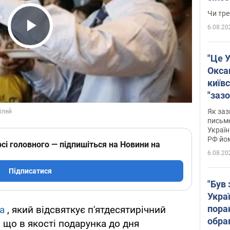
ухва
Чи тре
6.08.20
Play Video
"Це У
Окса
київс
"зазо
навіт
Як заз
знав,
письм
Україн
гено
РФ йо
сі головного — підпишіться на Новини на
6.08.20
Підписатися
"Був 
Укра
пора
а
, який відсвяткує п'ятдесятирічний
обра
 що в якості подарунка до дня