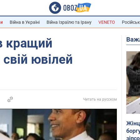
ни
Війна в Україні
Війна Ізраїлю та Ірану
VENETO
Російськ
Важ
в кращий
 свій ювілей
Читать на русском
Жінці
боргу
зіпс