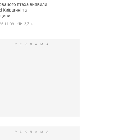
повий маршрут.
ованого птаха виявили
і Київщині та
щини
3,2 т.
26 11:09