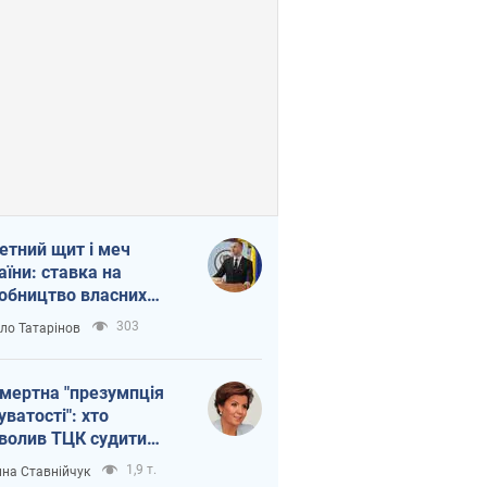
етний щит і меч
аїни: ставка на
обництво власних
ет
303
ло Татарінов
мертна "презумпція
уватості": хто
волив ТЦК судити
иблих захисників
1,9 т.
на Ставнійчук