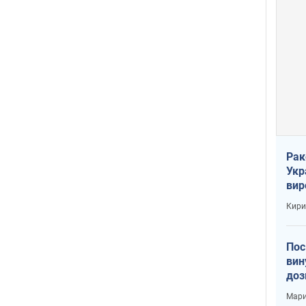
Рак
Укр
вир
рак
Кири
Пос
вин
доз
заг
Мари