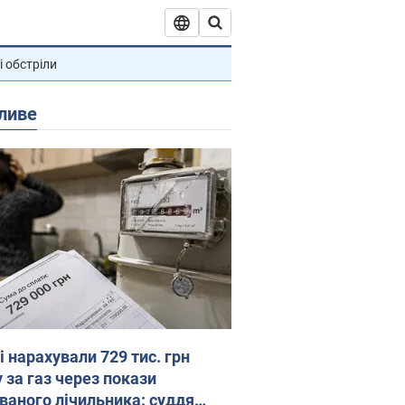
і обстріли
ливе
 нарахували 729 тис. грн
 за газ через покази
ованого лічильника: суддя