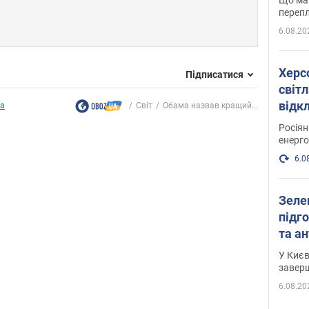
перепл
6.08.20
Херс
Підписатися
світл
відк
ка
Світ
Обама назвав кращий...
енер
Росія
енерго
6.0
Зеле
підго
та антибалістичної програми
FREY
У Києв
завер
6.08.20