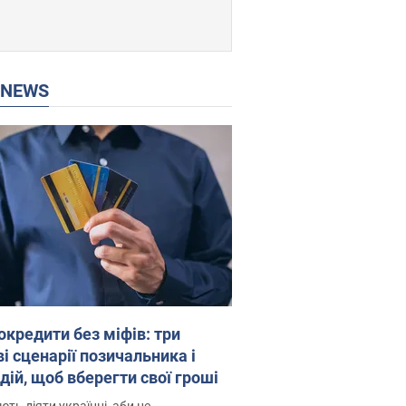
P NEWS
окредити без міфів: три
і сценарії позичальника і
дій, щоб вберегти свої гроші
ть діяти українці, аби не