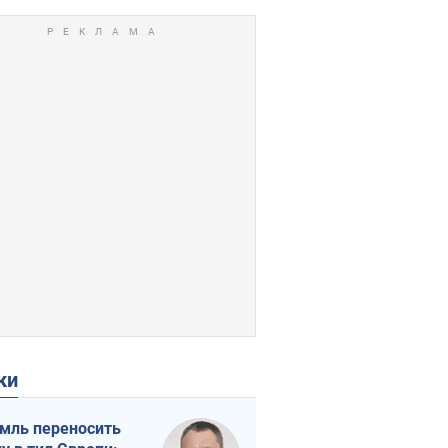
ки
мль переносить