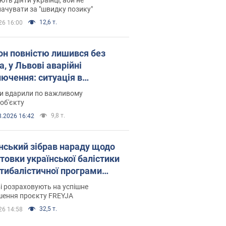
ачувати за "швидку позику"
12,6 т.
26 16:00
он повністю лишився без
а, у Львові аварійні
лючення: ситуація в
госистемі 6 серпня
ни вдарили по важливому
об'єкту
9,8 т.
8.2026 16:42
нський зібрав нараду щодо
товки української балістики
JA: які рішення готуються
і розраховують на успішне
шення проєкту FREYJA
32,5 т.
26 14:58