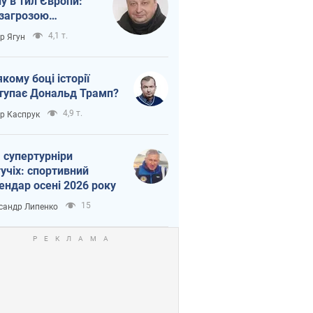
ну в тил Європи:
 загрозою
тична логістика
4,1 т.
ор Ягун
якому боці історії
тупає Дональд Трамп?
4,9 т.
ор Каспрук
 супертурніри
учіх: спортивний
ендар осені 2026 року
15
сандр Липенко