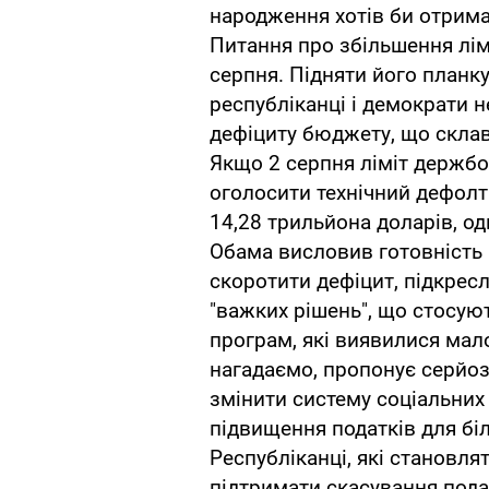
народження хотів би отрима
Питання про збільшення лім
серпня. Підняти його планку
республіканці і демократи 
дефіциту бюджету, що склав
Якщо 2 серпня ліміт держб
оголосити технічний дефолт
14,28 трильйона доларів, од
Обама висловив готовність п
скоротити дефіцит, підкрес
"важких рішень", що стосуют
програм, які виявилися ма
нагадаємо, пропонує серйоз
змінити систему соціальних 
підвищення податків для б
Республіканці, які становля
підтримати скасування пода