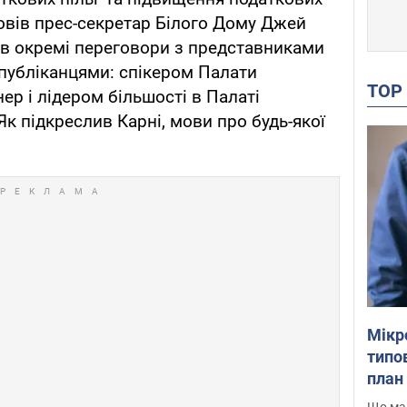
повів прес-секретар Білого Дому Джей
ів окремі переговори з представниками
спубліканцями: спікером Палати
TO
р і лідером більшості в Палаті
Як підкреслив Карні, мови про будь-якої
Мікр
типов
план 
Що маю