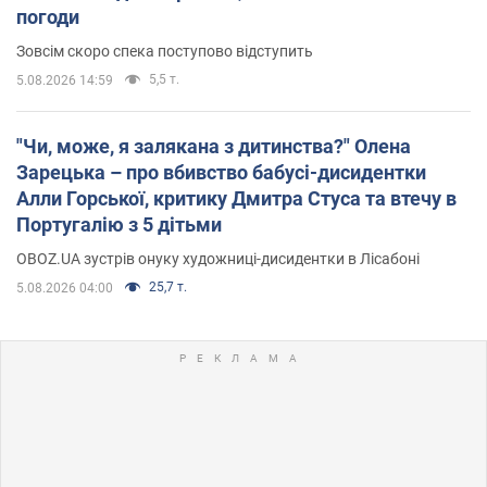
погоди
Зовсім скоро спека поступово відступить
5,5 т.
5.08.2026 14:59
"Чи, може, я залякана з дитинства?" Олена
Зарецька – про вбивство бабусі-дисидентки
Алли Горської, критику Дмитра Стуса та втечу в
Португалію з 5 дітьми
OBOZ.UA зустрів онуку художниці-дисидентки в Лісабоні
25,7 т.
5.08.2026 04:00