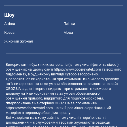
Шоу
Афіша
Плітки
Краса
Мода
Жіночий журнал
Використання будь-яких матеріалів ( в тому числі фото- та відео-),
розміщених на цьому сайті
https://www.obozrevatel.com
та всіх його
піддоменах, в будь-якому вигляді суворо заборонено.
Дозволяється використання при отриманні письмового дозволу
на їх використання та за умови обов'язкового посилання на сайт
OBOZ.UA, а для інтернет-видань - при отриманні письмового
дозволу на їх використання та за умови обов'язкового
розміщення прямого, відкритого для пошукових систем,
гіперпосилання на сторінку OBOZ.UA за посиланням
https://www.obozrevatel.com
, на якій розміщено оригінальний
матеріал в першому абзаці матеріалу.
Всі матеріали на цьому сайті, в тому числі інтерв’ю, статті,
дослідження – є службовими творами журналістів редакції,