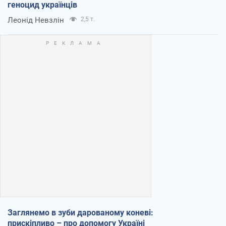
геноцид українців
Леонід Невзлін
2,5 т.
Заглянемо в зуби дарованому коневі:
прискіпливо – про допомогу Україні