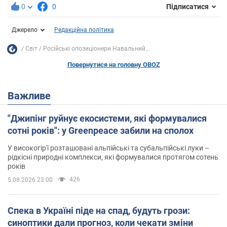
0
0
Підписатися
Джерело
Редакційна політика
Світ
Російські опозиціонери Навальний...
Повернутися на головну OBOZ
Важливе
"Джипінг руйнує екосистеми, які формувалися
сотні років": у Greenpeace забили на сполох
У високогір'ї розташовані альпійські та субальпійські луки –
рідкісні природні комплекси, які формувалися протягом сотень
років
426
5.08.2026 23:00
Спека в Україні піде на спад, будуть грози:
синоптики дали прогноз, коли чекати зміни