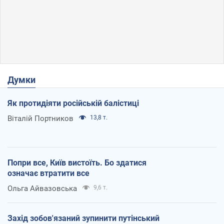
Думки
Як протидіяти російській балістиці
Віталій Портников
13,8 т.
Попри все, Київ вистоїть. Бо здатися
означає втратити все
Ольга Айвазовська
9,6 т.
Захід зобов'язаний зупинити путінський