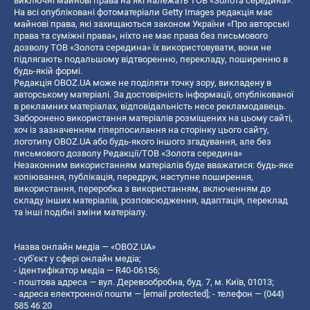
виключні майнові права на які належать ТОВ «Золота середина».
На всі опубліковані фотоматеріали Getty Images редакція має
майнові права, які захищаються законом України «Про авторські
права та суміжні права», ніхто не має права без письмового
дозволу ТОВ «Золота середина» їх використовувати, вони не
підлягають подальшому відтворенню, перекладу, поширенню в
будь-якій формі.
Редакція OBOZ.UA може не поділяти точку зору, викладену в
авторському матеріалі. За достовірність інформації, опублікованої
в рекламних матеріалах, відповідальність несе рекламодавець.
Заборонено використання матеріалів розміщених на цьому сайті,
хоч із зазначенням гіперпосилання на сторінку цього сайту,
логотипу OBOZ.UA або будь-якого іншого згадування, але без
письмового дозволу Редакції/ТОВ «Золота середина»
Незаконним використанням матеріалів буде вважатися: будь-яке
копiювання, публiкацiя, передрук, наступне поширення,
використання, переробка з використанням, включенням до
складу інших матеріалів, розповсюдження, адаптація, переклад
та інші подібні зміни матеріалу.
Назва онлайн медіа — «OBOZ.UA»
- суб'єкт у сфері онлайн медіа;
- ідентифікатор медіа — R40-06156;
- поштова адреса — вул. Деревообробна, буд. 7, м. Київ, 01013;
- адреса електронної пошти —
[email protected]
; - телефон — (044)
585 46 20