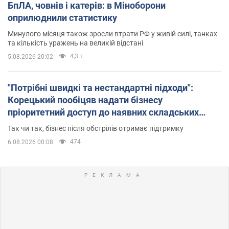
БпЛА, човнів і катерів: в Міноборони
оприлюднили статистику
Минулого місяця також зросли втрати РФ у живій силі, танках
та кількість уражень на великій відстані
4,3 т.
5.08.2026 20:02
"Потрібні швидкі та нестандартні підходи":
Корецький пообіцяв надати бізнесу
пріоритетний доступ до наявних складських
приміщень
Так чи так, бізнес після обстрілів отримає підтримку
474
6.08.2026 00:08