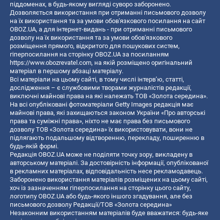
піддоменах, в будь-якому вигляді суворо заборонено.
Дозволяється використання при отриманні письмового дозволу
на їх використання та за умови обов'язкового посилання на сайт
OBOZ.UA, а для інтернет-видань - при отриманні письмового
дозволу на їх використання та за умови обов'язкового
розміщення прямого, відкритого для пошукових систем,
гіперпосилання на сторінку OBOZ.UA за посиланням
https://www.obozrevatel.com
, на якій розміщено оригінальний
матеріал в першому абзаці матеріалу.
Всі матеріали на цьому сайті, в тому числі інтерв’ю, статті,
дослідження – є службовими творами журналістів редакції,
виключні майнові права на які належать ТОВ «Золота середина».
На всі опубліковані фотоматеріали Getty Images редакція має
майнові права, які захищаються законом України «Про авторські
права та суміжні права», ніхто не має права без письмового
дозволу ТОВ «Золота середина» їх використовувати, вони не
підлягають подальшому відтворенню, перекладу, поширенню в
будь-якій формі.
Редакція OBOZ.UA може не поділяти точку зору, викладену в
авторському матеріалі. За достовірність інформації, опублікованої
в рекламних матеріалах, відповідальність несе рекламодавець.
Заборонено використання матеріалів розміщених на цьому сайті,
хоч із зазначенням гіперпосилання на сторінку цього сайту,
логотипу OBOZ.UA або будь-якого іншого згадування, але без
письмового дозволу Редакції/ТОВ «Золота середина»
Незаконним використанням матеріалів буде вважатися: будь-яке