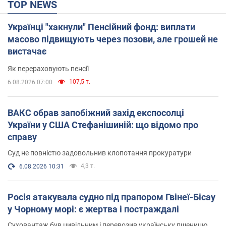
TOP NEWS
Українці "хакнули" Пенсійний фонд: виплати
масово підвищують через позови, але грошей не
вистачає
Як перераховують пенсії
107,5 т.
6.08.2026 07:00
ВАКС обрав запобіжний захід експосолці
України у США Стефанішиній: що відомо про
справу
Суд не повністю задовольнив клопотання прокуратури
4,3 т.
6.08.2026 10:31
Росія атакувала судно під прапором Гвінеї-Бісау
у Чорному морі: є жертва і постраждалі
Суховантаж був цивільним і перевозив українську пшеницю