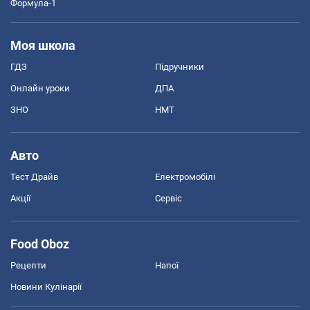
Формула-1
Моя школа
ГДЗ
Підручники
Онлайн уроки
ДПА
ЗНО
НМТ
Авто
Тест Драйв
Електромобілі
Акції
Сервіс
Food Oboz
Рецепти
Напої
Новини Кулінарії