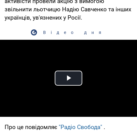
активісти провели акцію з вимогою
звільнити льотчицю Надію Савченко та інших
українців, ув'язнених у Росії.
Відео дня
Play Video
Про це повідомляє
"Радіо Свобода"
.