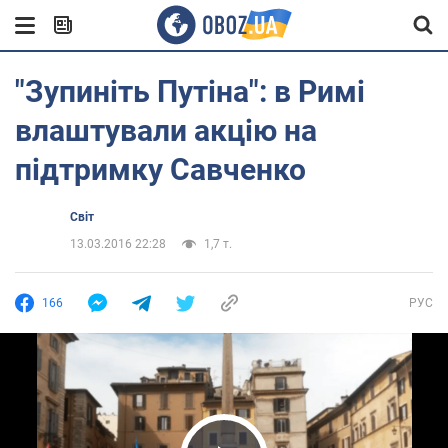
"Зупиніть Путіна": в Римі
влаштували акцію на
підтримку Савченко
Світ
13.03.2016 22:28
1,7 т.
166
РУС