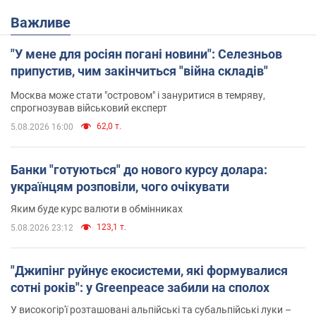
Важливе
"У мене для росіян погані новини": Селезньов
припустив, чим закінчиться "війна складів"
Москва може стати "островом" і зануритися в темряву,
спрогнозував військовий експерт
62,0 т.
5.08.2026 16:00
Банки "готуються" до нового курсу долара:
українцям розповіли, чого очікувати
Яким буде курс валюти в обмінниках
123,1 т.
5.08.2026 23:12
"Джипінг руйнує екосистеми, які формувалися
сотні років": у Greenpeace забили на сполох
У високогір'ї розташовані альпійські та субальпійські луки –