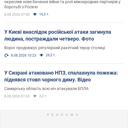
окреслив нове бачення війни та ролі міжнародних партнерів у
боротьбі з Росією
16,3 т.
8.08.2026 07:00
У Києві внаслідок російської атаки загинула
людина, постраждали четверо. Фото
Ворог продовжує регулярний ракетний терор столиці
26,3 т.
8.08.2026 10:23
У Сизрані атаковано НПЗ, спалахнула пожежа:
піднявся стовп чорного диму. Відео
Самарську область всю ніч атакували БПЛА
3,2 т.
8.08.2026 07:03