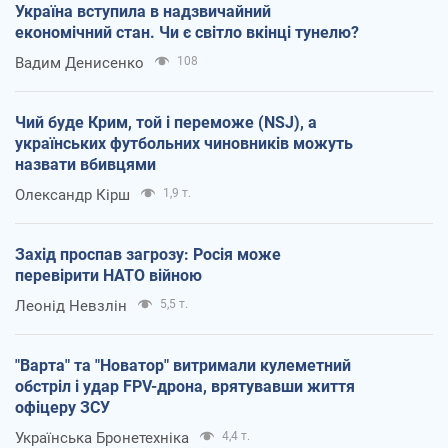
Україна вступила в надзвичайний
економічний стан. Чи є світло вкінці тунелю?
Вадим Денисенко
108
Чий буде Крим, той і переможе (NSJ), а
українських футбольних чиновників можуть
назвати вбивцями
Олександр Кірш
1,9 т.
Захід проспав загрозу: Росія може
перевірити НАТО війною
Леонід Невзлін
5,5 т.
"Варта" та "Новатор" витримали кулеметний
обстріл і удар FPV-дрона, врятувавши життя
офіцеру ЗСУ
Українська Бронетехніка
4,4 т.