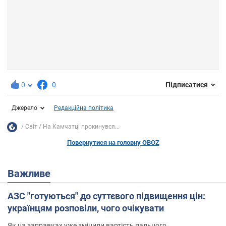
0
0
Підписатися
Джерело
Редакційна політика
Світ
На Камчатці прокинувся...
Повернутися на головну OBOZ
Важливе
АЗС "готуються" до суттєвого підвищення цін:
українцям розповіли, чого очікувати
Як на заправках уже змінили вартість пального