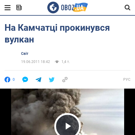
На Камчатці прокинувся
вулкан
Світ
19.06.2011 18:42
1,4 т.
0
РУС