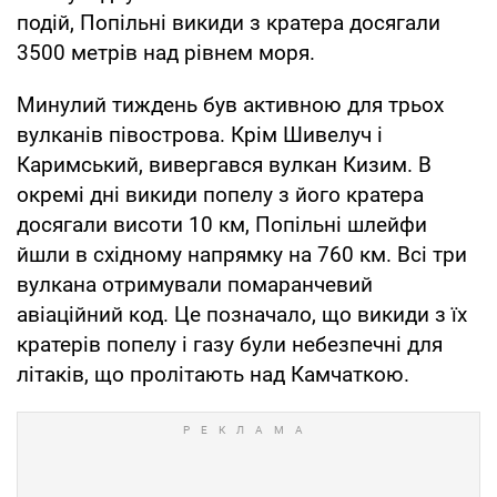
подій, Попільні викиди з кратера досягали
3500 метрів над рівнем моря.
Минулий тиждень був активною для трьох
вулканів півострова. Крім Шивелуч і
Каримський, вивергався вулкан Кизим. В
окремі дні викиди попелу з його кратера
досягали висоти 10 км, Попільні шлейфи
йшли в східному напрямку на 760 км. Всі три
вулкана отримували помаранчевий
авіаційний код. Це позначало, що викиди з їх
кратерів попелу і газу були небезпечні для
літаків, що пролітають над Камчаткою.