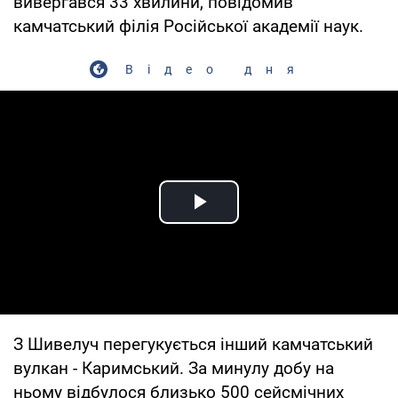
вивергався 33 хвилини, повідомив
камчатський філія Російської академії наук.
Відео дня
Play Video
З Шивелуч перегукується інший камчатський
вулкан - Каримський. За минулу добу на
ньому відбулося близько 500 сейсмічних