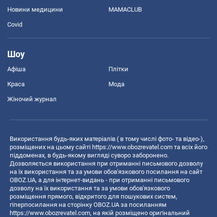
Новини медицини
MAMACLUB
Covid
Шоу
Афіша
Плітки
Краса
Мода
Жіночий журнал
Використання будь-яких матеріалів ( в тому числі фото- та відео-),
розміщених на цьому сайті
https://www.obozrevatel.com
та всіх його
піддоменах, в будь-якому вигляді суворо заборонено.
Дозволяється використання при отриманні письмового дозволу
на їх використання та за умови обов'язкового посилання на сайт
OBOZ.UA, а для інтернет-видань - при отриманні письмового
дозволу на їх використання та за умови обов'язкового
розміщення прямого, відкритого для пошукових систем,
гіперпосилання на сторінку OBOZ.UA за посиланням
https://www.obozrevatel.com
, на якій розміщено оригінальний