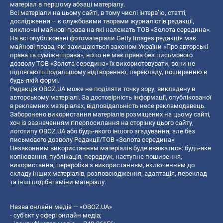
матеріал в першому абзаці матеріалу.
Всі матеріали на цьому сайті, в тому числі інтерв’ю, статті,
дослідження – є службовими творами журналістів редакції,
виключні майнові права на які належать ТОВ «Золота середина».
На всі опубліковані фотоматеріали Getty Images редакція має
майнові права, які захищаються законом України «Про авторські
права та суміжні права», ніхто не має права без письмового
дозволу ТОВ «Золота середина» їх використовувати, вони не
підлягають подальшому відтворенню, перекладу, поширенню в
будь-якій формі.
Редакція OBOZ.UA може не поділяти точку зору, викладену в
авторському матеріалі. За достовірність інформації, опублікованої
в рекламних матеріалах, відповідальність несе рекламодавець.
Заборонено використання матеріалів розміщених на цьому сайті,
хоч із зазначенням гіперпосилання на сторінку цього сайту,
логотипу OBOZ.UA або будь-якого іншого згадування, але без
письмового дозволу Редакції/ТОВ «Золота середина»
Незаконним використанням матеріалів буде вважатися: будь-яке
копiювання, публiкацiя, передрук, наступне поширення,
використання, переробка з використанням, включенням до
складу інших матеріалів, розповсюдження, адаптація, переклад
та інші подібні зміни матеріалу.
Назва онлайн медіа — «OBOZ.UA»
- суб'єкт у сфері онлайн медіа;