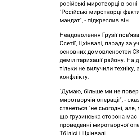
російські миротворці в зоні
"Російські миротворці факт
мандат", - підкреслив він.
Невдоволення Грузії пов'яз
Осетії, Цхінвалі, параду за у
основних домовленостей СК
демілітаризації району. На д
тільки не вилучили техніку,
конфлікту.
"Думаю, більше ми не повер
миротворчій операції", - ск
станеться "не сьогодні, але
що грузинська сторона має 
проведенні миротворчої опе
Тбілісі і Цхінвалі.