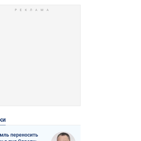
ки
мль переносить