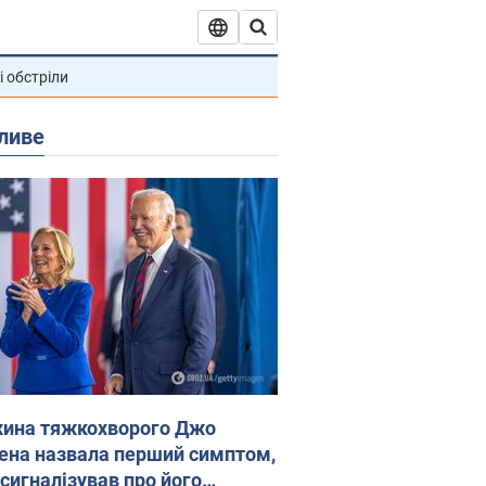
і обстріли
ливе
ина тяжкохворого Джо
ена назвала перший симптом,
 сигналізував про його