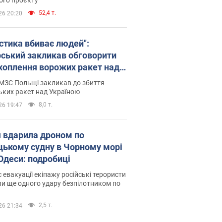
52,4 т.
26 20:20
істика вбиває людей":
рський закликав обговорити
хоплення ворожих ракет над
їною
МЗС Польщі закликав до збиття
ьких ракет над Україною
8,0 т.
26 19:47
я вдарила дроном по
цькому судну в Чорному морі
 Одеси: подробиці
с евакуації екіпажу російські терористи
и ще одного удару безпілотником по
2,5 т.
26 21:34