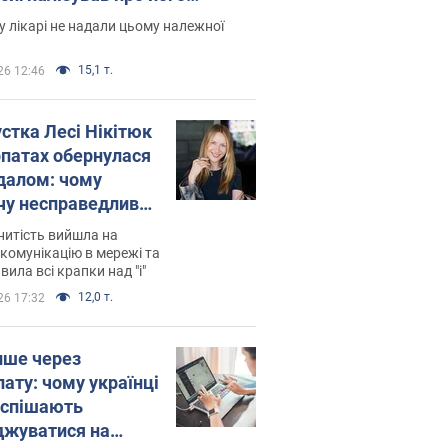
есивний" рак
 лікарі не надали цьому належної
15,1 т.
26 12:46
устка Лесі Нікітюк
рпатах обернулася
далом: чому
чу несправедливо
йтили
нитість вийшла на
комунікацію в мережі та
вила всі крапки над "і"
12,0 т.
26 17:32
ише через
лату: чому українці
оспішають
джуватися на