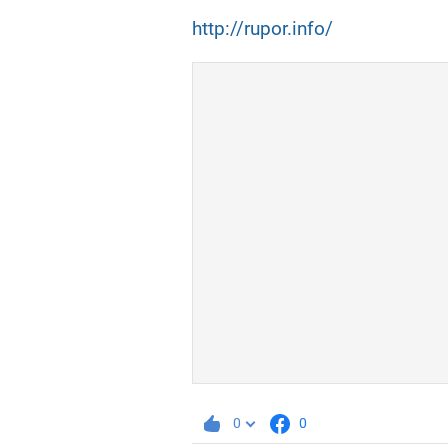
http://rupor.info/
0
0