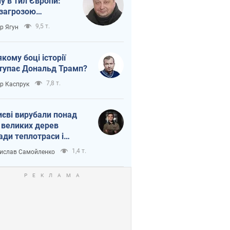
ну в тил Європи:
 загрозою
тична логістика
9,5 т.
ор Ягун
якому боці історії
тупає Дональд Трамп?
7,8 т.
ор Каспрук
иєві вирубали понад
 великих дерев
ади теплотраси і
переч Генплану
1,4 т.
ислав Самойленко