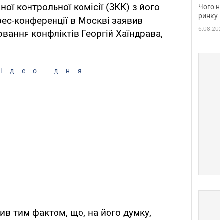
вакан
ої контрольної комісії (ЗКК) з його
Чого н
ринку 
ес-конференції в Москві заявив
6.08.20
ювання конфліктів Георгій Хаїндрава,
ідео дня
ив тим фактом, що, на його думку,