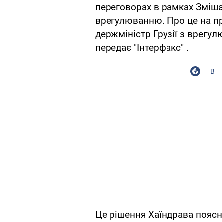
переговорах в рамках Змішан
врегулюванню. Про це на пр
держміністр Грузії з врегул
передає "Інтерфакс" .
В
Це рішення Хаїндрава поясн