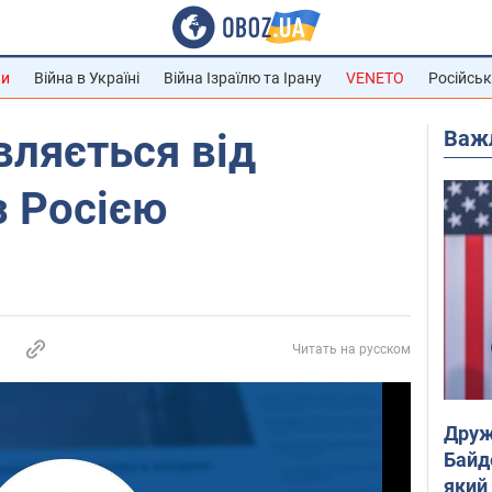
ни
Війна в Україні
Війна Ізраїлю та Ірану
VENETO
Російськ
Важ
вляється від
з Росією
Читать на русском
Друж
Байд
який