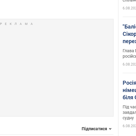
6.08.20
"Бал
Сіко
пере
Укра
Глава 
російс
6.08.20
Росі
німе
біля
Під ча
завдал
судну
6.08.20
Підписатися