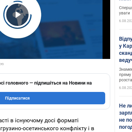
"агр
Спершу
уваги
6.08.20
Play Video
Відп
у Ка
скан
веду
захе
Знаме
пряму 
розста
сі головного — підпишіться на Новини на
6.08.20
Підписатися
Не л
зарп
не п
часті в існуючому досі форматі
пого
 грузино-осетинського конфлікту і в