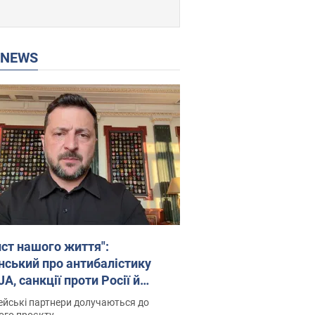
P NEWS
ист нашого життя":
нський про антибалістику
A, санкції проти Росії й
имку аграріїв. Відео
йські партнери долучаються до
ого проєкту