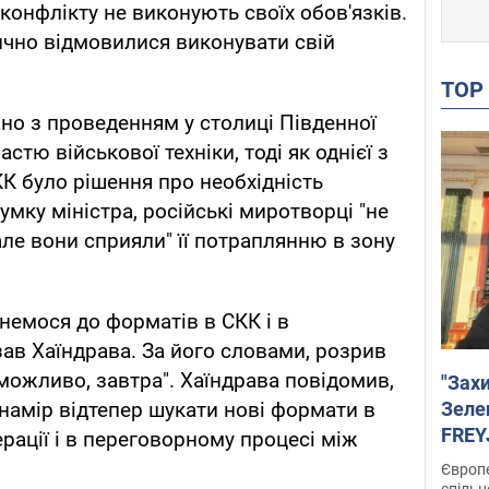
 конфлікту не виконують своїх обов'язків.
ично відмовилися виконувати свій
TO
ано з проведенням у столиці Південної
частю військової техніки, тоді як однієї з
К було рішення про необхідність
умку міністра, російські миротворці "не
 але вони сприяли" її потраплянню в зону
немося до форматів в СКК і в
азав Хаїндрава. За його словами, розрив
, можливо, завтра". Хаїндрава повідомив,
"Зах
Зеле
намір відтепер шукати нові формати в
FREYJ
рації і в переговорному процесі між
підтр
Європе
спільн