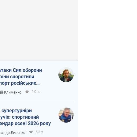
атаки Сил оборони
аїни скоротили
порт російських
топродуктів
2,0 т.
ій Клименко
 супертурніри
учіх: спортивний
ендар осені 2026 року
5,3 т.
сандр Липенко