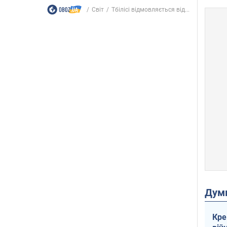
Світ
Тбілісі відмовляється від...
Дум
Кре