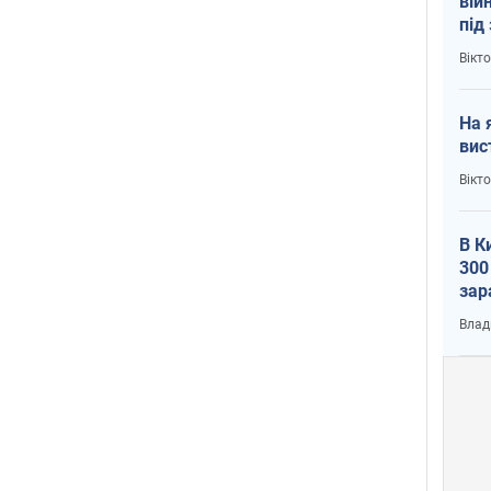
вій
під
кри
Вікт
На 
вис
Вікт
В К
300
зар
всу
Влад