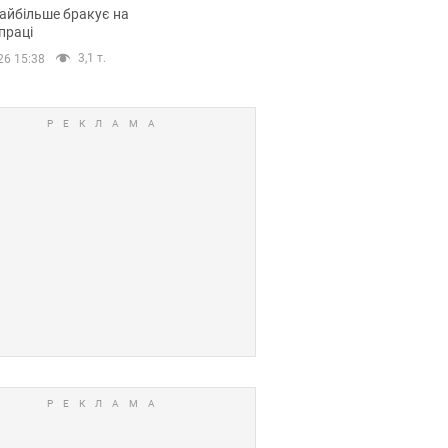
сії
айбільше бракує на
праці
3,1 т.
26 15:38