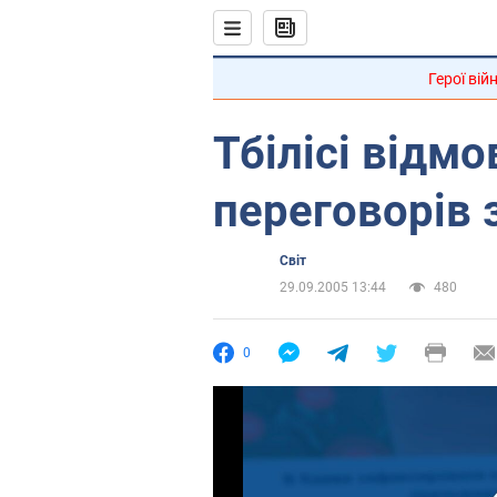
Герої вій
Тбілісі відмо
переговорів 
Світ
29.09.2005 13:44
480
0