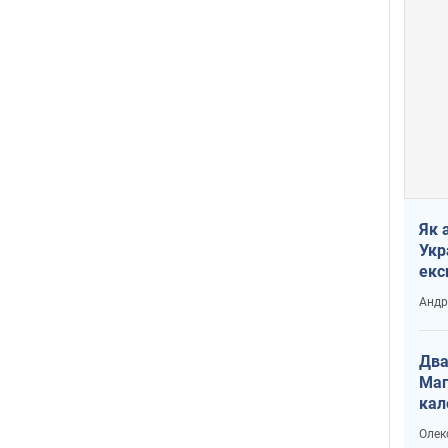
Як 
Укр
екс
наф
Андр
Два
Маг
кал
Олек