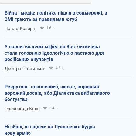
Війна і медіа: політика пішла в соцмережі, а
ЗМІ грають за правилами ютуб
Павло Казарін
1,6 т.
У полоні власних міфів: як Костянтинівка
стала головною ідеологічною пасткою для
російських окупантів
Дмитро Снєгирьов
4,2 т.
Рекрутинг: оновлений і, схоже, корисний
ворожий досвід, або Діалектика вибагливого
боягузтва
Олександр Кірш
3,4 т.
Ні зброї, ні людей: як Лукашенко будує
нову армію