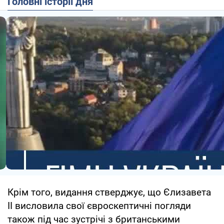
Головні історії дня
Крім того, видання стверджує, що Єлизавета
II висловила свої євроскептичні погляди
також під час зустрічі з британськими