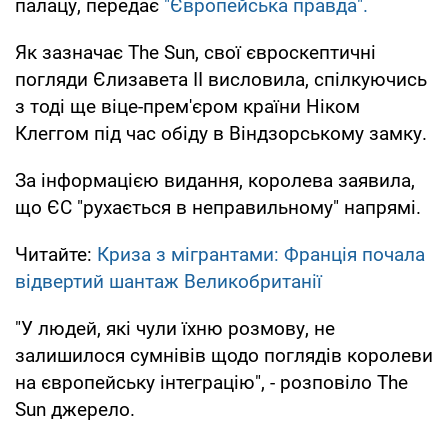
палацу, передає
"Європейська правда".
Як зазначає The Sun, свої євроскептичні
погляди Єлизавета II висловила, спілкуючись
з тоді ще віце-прем'єром країни Ніком
Клеггом під час обіду в Віндзорському замку.
За інформацією видання, королева заявила,
що ЄС "рухається в неправильному" напрямі.
Читайте:
Криза з мігрантами: Франція почала
відвертий шантаж Великобританії
"У людей, які чули їхню розмову, не
залишилося сумнівів щодо поглядів королеви
на європейську інтеграцію", - розповіло The
Sun джерело.