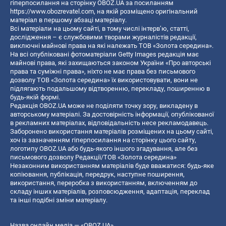
гіперпосилання на сторінку OBOZ.UA за посиланням
https://www.obozrevatel.com
, на якій розміщено оригінальний
матеріал в першому абзаці матеріалу.
Всі матеріали на цьому сайті, в тому числі інтерв’ю, статті,
дослідження – є службовими творами журналістів редакції,
виключні майнові права на які належать ТОВ «Золота середина».
На всі опубліковані фотоматеріали Getty Images редакція має
майнові права, які захищаються законом України «Про авторські
права та суміжні права», ніхто не має права без письмового
дозволу ТОВ «Золота середина» їх використовувати, вони не
підлягають подальшому відтворенню, перекладу, поширенню в
будь-якій формі.
Редакція OBOZ.UA може не поділяти точку зору, викладену в
авторському матеріалі. За достовірність інформації, опублікованої
в рекламних матеріалах, відповідальність несе рекламодавець.
Заборонено використання матеріалів розміщених на цьому сайті,
хоч із зазначенням гіперпосилання на сторінку цього сайту,
логотипу OBOZ.UA або будь-якого іншого згадування, але без
письмового дозволу Редакції/ТОВ «Золота середина»
Незаконним використанням матеріалів буде вважатися: будь-яке
копiювання, публiкацiя, передрук, наступне поширення,
використання, переробка з використанням, включенням до
складу інших матеріалів, розповсюдження, адаптація, переклад
та інші подібні зміни матеріалу.
Назва онлайн медіа — «OBOZ.UA»