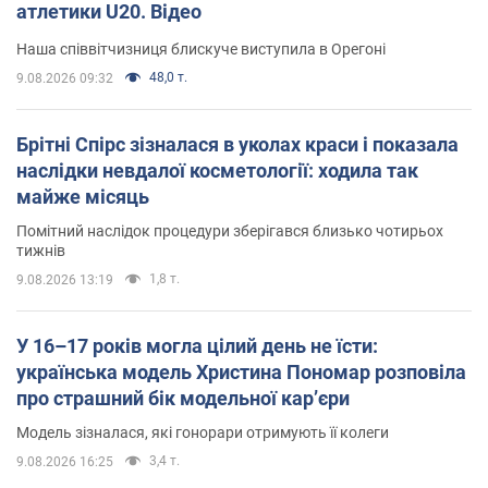
атлетики U20. Відео
Наша співвітчизниця блискуче виступила в Орегоні
48,0 т.
9.08.2026 09:32
Брітні Спірс зізналася в уколах краси і показала
наслідки невдалої косметології: ходила так
майже місяць
Помітний наслідок процедури зберігався близько чотирьох
тижнів
1,8 т.
9.08.2026 13:19
У 16–17 років могла цілий день не їсти:
українська модель Христина Пономар розповіла
про страшний бік модельної кар’єри
Модель зізналася, які гонорари отримують її колеги
3,4 т.
9.08.2026 16:25