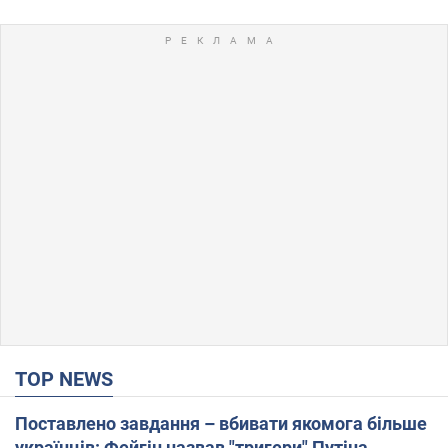
TOP NEWS
Поставлено завдання – вбивати якомога більше
українців: Фейгін назвав "тригери" Путіна