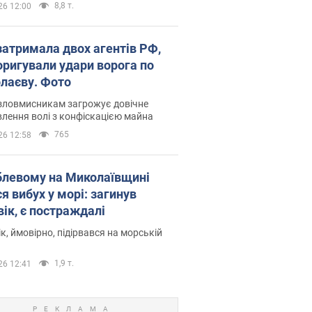
8,8 т.
26 12:00
затримала двох агентів РФ,
коригували удари ворога по
лаєву. Фото
 зловмисникам загрожує довічне
лення волі з конфіскацією майна
765
26 12:58
блевому на Миколаївщині
я вибух у морі: загинув
вік, є постраждалі
к, ймовірно, підірвався на морській
1,9 т.
26 12:41