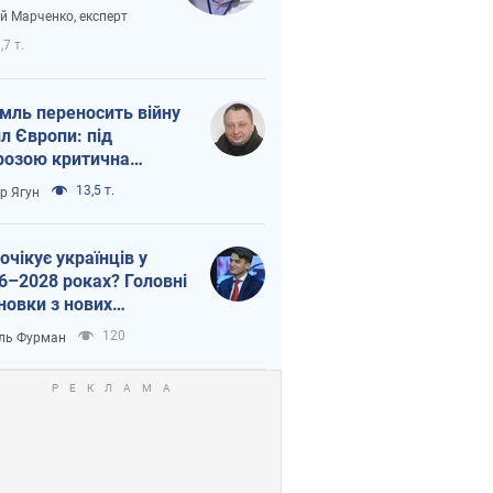
вірі через
ій Марченко, експерт
етний терор
,7 т.
мль переносить війну
ил Європи: під
розою критична
істика
13,5 т.
ор Ягун
очікує українців у
6–2028 роках? Головні
новки з нових
гнозів від НБУ
120
ль Фурман