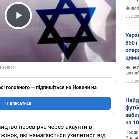
Яким б
6.08.20
Play Video
Укра
850 г
опера
цими
Як не 
шахра
6.08.20
сі головного — підпишіться на Новини на
Найд
Підписатися
футб
заби
на 10
ництво перевіряє через акаунти в
Віде
Поєдин
жінок, які намагаються ухилитися від
Польщ