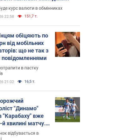
уде курс валюти в обмінниках
151,7 т.
26 22:58
їнцям обіцяють по
рн від мобільних
торів: що не так з
 повідомленнями
потрапити в пастку
їв
16,5 т.
26 21:02
орожчий
оліст "Динамо"
в "Карабаху" вже
-й хвилині матчу.
о
ок відбувається в
і