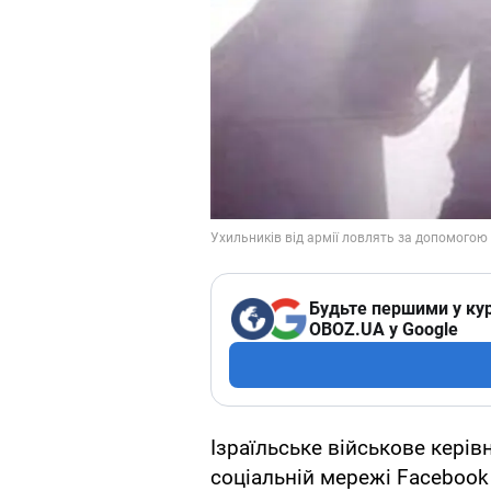
Будьте першими у кур
OBOZ.UA у Google
Ізраїльське військове керів
соціальній мережі Facebook 