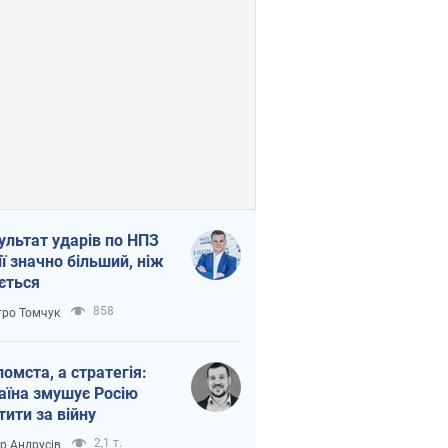
ультат ударів по НПЗ
ії значно більший, ніж
ється
858
ро Томчук
помста, а стратегія:
аїна змушує Росію
тити за війну
2,1 т.
ор Андрусів