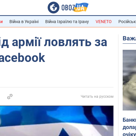
ни
Війна в Україні
Війна Ізраїлю та Ірану
VENETO
Російськ
Важ
д армії ловлять за
acebook
Читать на русском
Банк
дола
очік