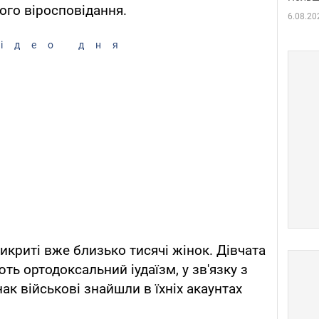
ого віросповідання.
6.08.20
ідео дня
икриті вже близько тисячі жінок. Дівчата
ть ортодоксальний іудаїзм, у зв'язку з
к військові знайшли в їхніх акаунтах