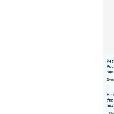
Рез
Рос
зда
Дмит
Не 
Укр
пла
Вікт