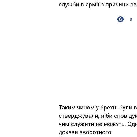
служби в армії з причини св
В
Таким чином у брехні були в
стверджували, ніби сповідую
чим служити не можуть. Одна
докази зворотного.