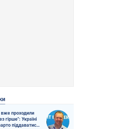
ки
 вже проходили
ез гірше": Україні
варто піддаватися