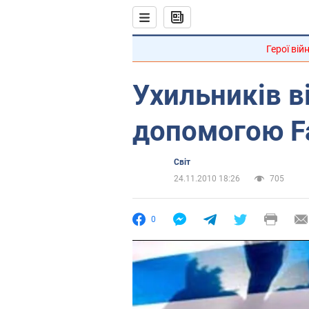
Герої вій
Ухильників ві
допомогою F
Світ
24.11.2010 18:26
705
0