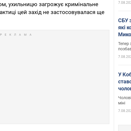
7.08.20
ном, ухильницю загрожує кримінальне
актиці цей захід не застосовувалася ще
СБУ 
які 
Мико
Тепер
позбав
7.08.20
У Ко
ставс
чоло
Чолові
міні
7.08.20