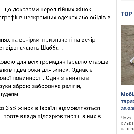
, що доказами нерелігійних жінок,
TO
ографії в нескромних одежах або обідів в
ях на вечірки, призначені на вечір
деї відзначають Шаббат.
ковою для всіх громадян Ізраїлю старше
віків і два роки для жінок. Однак є
ової повинності. Один з винятків
руки зброю забороняє релігія,
іудеям.
Мобі
тариф
ко 35% жінок в Ізраїлі відмовляються
зв'яз
скар
, проте влада підозрює тисячі з них в
Чому ц
кілька
на тел