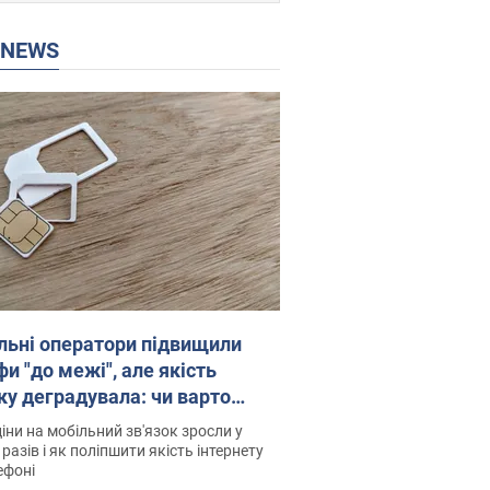
P NEWS
льні оператори підвищили
и "до межі", але якість
ку деградувала: чи варто
житись на ціни
іни на мобільний зв'язок зросли у
 разів і як поліпшити якість інтернету
ефоні