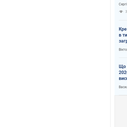
зне
Серг
рак
3
Кре
в т
заг
лог
Вікт
Що 
202
вис
про
Васи