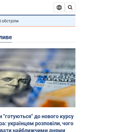
і обстріли
ливе
и "готуються" до нового курсу
ра: українцям розповіли, чого
увати найближчими днями