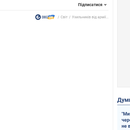
Підписатися
Світ
Ухильників від армії...
Дум
"Ми
чер
не 