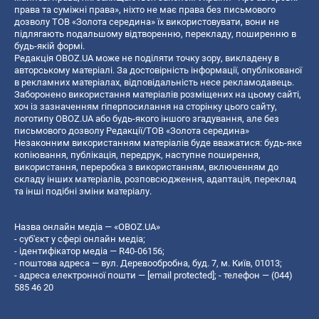
права та суміжні права», ніхто не має права без письмового
дозволу ТОВ «Золота середина» їх використовувати, вони не
підлягають подальшому відтворенню, перекладу, поширенню в
будь-якій формі.
Редакція OBOZ.UA може не поділяти точку зору, викладену в
авторському матеріалі. За достовірність інформації, опублікованої
в рекламних матеріалах, відповідальність несе рекламодавець.
Заборонено використання матеріалів розміщених на цьому сайті,
хоч із зазначенням гіперпосилання на сторінку цього сайту,
логотипу OBOZ.UA або будь-якого іншого згадування, але без
письмового дозволу Редакції/ТОВ «Золота середина»
Незаконним використанням матеріалів буде вважатися: будь-яке
копiювання, публiкацiя, передрук, наступне поширення,
використання, переробка з використанням, включенням до
складу інших матеріалів, розповсюдження, адаптація, переклад
та інші подібні зміни матеріалу.
Назва онлайн медіа — «OBOZ.UA»
- суб'єкт у сфері онлайн медіа;
- ідентифікатор медіа — R40-06156;
- поштова адреса — вул. Деревообробна, буд. 7, м. Київ, 01013;
- адреса електронної пошти —
[email protected]
; - телефон — (044)
585 46 20