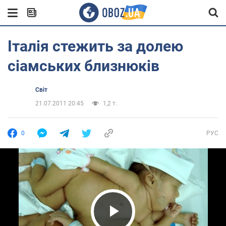
Італія стежить за долею
сіамських близнюків
Світ
21.07.2011 20:45
1,2 т.
0
РУС