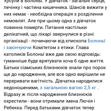
Урсули в Болоньї. У дівчаток - загальні серце,
печінку і частина кишечника. Шансів вижити у
них немає - необхідна операція з розділення
немовлят. Але при цьому одна з дівчаток
повинна померти. Питання настільки
делікатний, що лікарі звернулися в різні
організації - починаючи від єпископа
Болоньї
і закінчуючи
Комітетом з етики. Глава
католиків Болоньї вже дав свою відповідь:
гуманніше буде врятувати хоча б одне життя.
Батьки сіамських близнюків знали про порок
ще до народження, але все одно вирішили не
переривати вагітність. Дівчатка народилися
недоношеними,
з загальною вагою 2,5 кг
.
Відразу ж після народження близнюків
охрестили - вони отримали імена Лючія і
Ребекка. Перед батьками дівчаток тепер