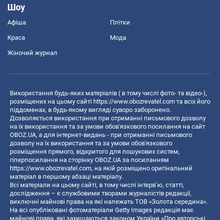
Шоу
Афіша
Плітки
Краса
Мода
Жіночий журнал
Використання будь-яких матеріалів ( в тому числі фото- та відео-),
розміщених на цьому сайті
https://www.obozrevatel.com
та всіх його
піддоменах, в будь-якому вигляді суворо заборонено.
Дозволяється використання при отриманні письмового дозволу
на їх використання та за умови обов'язкового посилання на сайт
OBOZ.UA, а для інтернет-видань - при отриманні письмового
дозволу на їх використання та за умови обов'язкового
розміщення прямого, відкритого для пошукових систем,
гіперпосилання на сторінку OBOZ.UA за посиланням
https://www.obozrevatel.com
, на якій розміщено оригінальний
матеріал в першому абзаці матеріалу.
Всі матеріали на цьому сайті, в тому числі інтерв’ю, статті,
дослідження – є службовими творами журналістів редакції,
виключні майнові права на які належать ТОВ «Золота середина».
На всі опубліковані фотоматеріали Getty Images редакція має
майнові права, які захищаються законом України «Про авторські