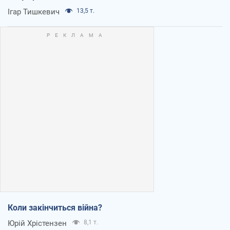
Ігар Тишкевич
13,5 т.
Коли закінчиться війна?
Юрій Хрістензен
8,1 т.