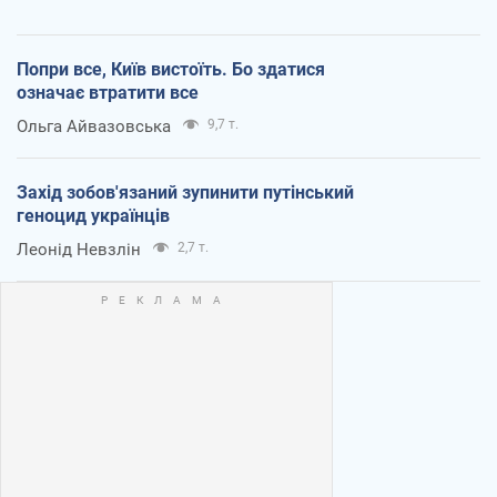
Попри все, Київ вистоїть. Бо здатися
означає втратити все
Ольга Айвазовська
9,7 т.
Захід зобов'язаний зупинити путінський
геноцид українців
Леонід Невзлін
2,7 т.