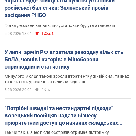
Україна буде знищувати пускові установки
російської балістики: Зеленський провів
засідання РНБО
Глава держави заявив, що установки будуть атаковані
125,2 т.
5.08.2026 18:04
У липні армія РФ втратила рекордну кількість
БпЛА, човнів і катерів: в Міноборони
оприлюднили статистику
Минулого місяця також зросли втрати РФ у живій силі, танках
та кількість уражень на великій відстані
4,6 т.
5.08.2026 20:02
"Потрібні швидкі та нестандартні підходи":
Корецький пообіцяв надати бізнесу
пріоритетний доступ до наявних складських
приміщень
Так чи так, бізнес після обстрілів отримає підтримку