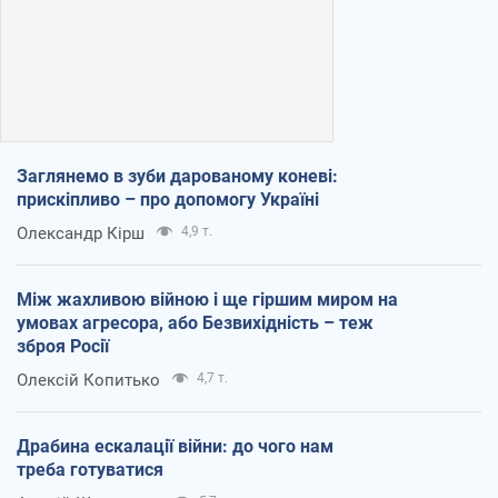
Заглянемо в зуби дарованому коневі:
прискіпливо – про допомогу Україні
Олександр Кірш
4,9 т.
Між жахливою війною і ще гіршим миром на
умовах агресора, або Безвихідність – теж
зброя Росії
Олексій Копитько
4,7 т.
Драбина ескалації війни: до чого нам
треба готуватися