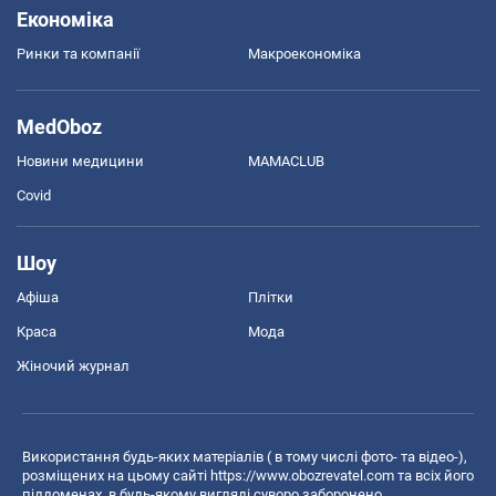
Економіка
Ринки та компанії
Макроекономіка
MedOboz
Новини медицини
MAMACLUB
Covid
Шоу
Афіша
Плітки
Краса
Мода
Жіночий журнал
Використання будь-яких матеріалів ( в тому числі фото- та відео-),
розміщених на цьому сайті
https://www.obozrevatel.com
та всіх його
піддоменах, в будь-якому вигляді суворо заборонено.