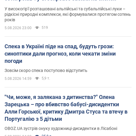
У високогір'ї розташовані альпійські та субальпійські луки –
рідкісні природні комплекси, які формувалися протягом сотень
років
519
5.08.2026 23:00
Спека в Україні піде на спад, будуть грози:
синоптики дали прогноз, коли чекати зміни
погоди
Зовсім скоро спека поступово відступить
5,9 т.
5.08.2026 14:59
"Чи, може, я залякана з дитинства?" Олена
Зарецька – про вбивство бабусі-дисидентки
Алли Горської, критику Дмитра Стуса та втечу в
Португалію з 5 дітьми
OBOZ.UA зустрів онуку художниці-дисидентки в Лісабоні