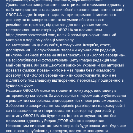
Дозволяється використання при отриманні письмового дозволу
на їх використання та за умови обов'язкового посилання на сайт
OBOZ.UA, а для інтернет-видань - при отриманні письмового
дозволу на їх використання та за умови обов'язкового
розміщення прямого, відкритого для пошукових систем,
гіперпосилання на сторінку OBOZ.UA за посиланням
https://www.obozrevatel.com
, на якій розміщено оригінальний
матеріал в першому абзаці матеріалу.
Всі матеріали на цьому сайті, в тому числі інтерв’ю, статті,
дослідження – є службовими творами журналістів редакції,
виключні майнові права на які належать ТОВ «Золота середина».
На всі опубліковані фотоматеріали Getty Images редакція має
майнові права, які захищаються законом України «Про авторські
права та суміжні права», ніхто не має права без письмового
дозволу ТОВ «Золота середина» їх використовувати, вони не
підлягають подальшому відтворенню, перекладу, поширенню в
будь-якій формі.
Редакція OBOZ.UA може не поділяти точку зору, викладену в
авторському матеріалі. За достовірність інформації, опублікованої
в рекламних матеріалах, відповідальність несе рекламодавець.
Заборонено використання матеріалів розміщених на цьому сайті,
хоч із зазначенням гіперпосилання на сторінку цього сайту,
логотипу OBOZ.UA або будь-якого іншого згадування, але без
письмового дозволу Редакції/ТОВ «Золота середина»
Незаконним використанням матеріалів буде вважатися: будь-яке
копiювання, публiкацiя, передрук, наступне поширення,