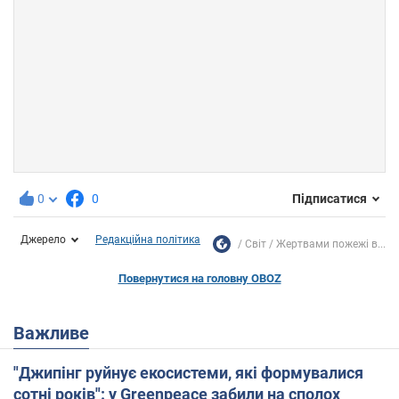
0
0
Підписатися
Джерело
Редакційна політика
Світ
Жертвами пожежі в...
Повернутися на головну OBOZ
Важливе
"Джипінг руйнує екосистеми, які формувалися
сотні років": у Greenpeace забили на сполох