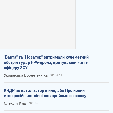
"Варта" та "Новатор" витримали кулеметний
обстріл і удар FPV-дрона, врятувавши життя
офіцеру ЗСУ
Українська Бронетехніка
3,7 т.
КНДР як каталізатор війни, або Про новий
етап російсько-північнокорейського союзу
Олексій Кущ
3,9 т.