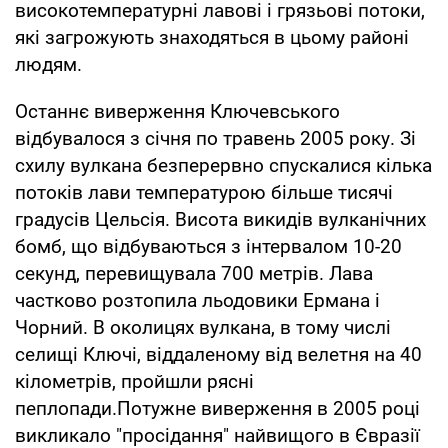
високотемпературні лавові і грязьові потоки,
які загрожують знаходяться в цьому районі
людям.
Останнє виверження Ключевського
відбувалося з січня по травень 2005 року. Зі
схилу вулкана безперервно спускалися кілька
потоків лави температурою більше тисячі
градусів Цельсія. Висота викидів вулканічних
бомб, що відбуваються з інтервалом 10-20
секунд, перевищувала 700 метрів. Лава
частково розтопила льодовики Ермана і
Чорний. В околицях вулкана, в тому числі
селищі Ключі, віддаленому від велетня на 40
кілометрів, пройшли рясні
пеплопади.Потужне виверження в 2005 році
викликало "просідання" найвищого в Євразії