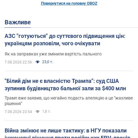
Повернутися на головну OBOZ
Важливе
АЗС "готуються" до суттєвого підвищення цін:
українцям розповіли, чого очікувати
Як на заправках уже змінили вартість пального
23,0 т.
7.08.2026 22:56
"Білий дім не є власністю Трампа": суд США
зупинив будівництво бальної зали за $400 млн
Трамп вже заявив, що негайно подасть апеляцію а це "жахливе
рішення"
1,8 т.
7.08.2026 23:54
Війна змінює не лише тактику: в НГУ показали
інженерні рішення проти російських FPV-дронів.