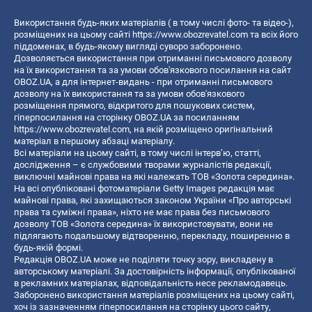
Використання будь-яких матеріалів ( в тому числі фото- та відео-),
розміщених на цьому сайті
https://www.obozrevatel.com
та всіх його
піддоменах, в будь-якому вигляді суворо заборонено.
Дозволяється використання при отриманні письмового дозволу
на їх використання та за умови обов'язкового посилання на сайт
OBOZ.UA, а для інтернет-видань - при отриманні письмового
дозволу на їх використання та за умови обов'язкового
розміщення прямого, відкритого для пошукових систем,
гіперпосилання на сторінку OBOZ.UA за посиланням
https://www.obozrevatel.com
, на якій розміщено оригінальний
матеріал в першому абзаці матеріалу.
Всі матеріали на цьому сайті, в тому числі інтерв’ю, статті,
дослідження – є службовими творами журналістів редакції,
виключні майнові права на які належать ТОВ «Золота середина».
На всі опубліковані фотоматеріали Getty Images редакція має
майнові права, які захищаються законом України «Про авторські
права та суміжні права», ніхто не має права без письмового
дозволу ТОВ «Золота середина» їх використовувати, вони не
підлягають подальшому відтворенню, перекладу, поширенню в
будь-якій формі.
Редакція OBOZ.UA може не поділяти точку зору, викладену в
авторському матеріалі. За достовірність інформації, опублікованої
в рекламних матеріалах, відповідальність несе рекламодавець.
Заборонено використання матеріалів розміщених на цьому сайті,
хоч із зазначенням гіперпосилання на сторінку цього сайту,