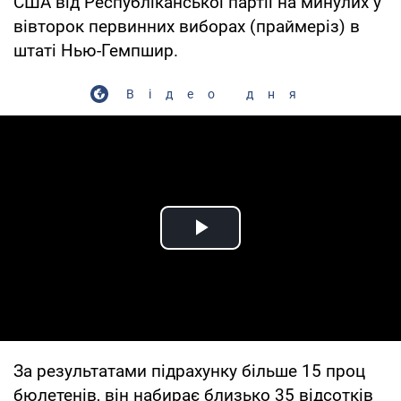
США від Республіканської партії на минулих у
вівторок первинних виборах (праймеріз) в
штаті Нью-Гемпшир.
Відео дня
Play Video
За результатами підрахунку більше 15 проц
бюлетенів, він набирає близько 35 відсотків