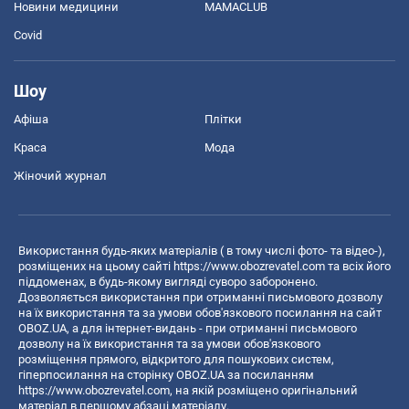
Новини медицини
MAMACLUB
Covid
Шоу
Афіша
Плітки
Краса
Мода
Жіночий журнал
Використання будь-яких матеріалів ( в тому числі фото- та відео-),
розміщених на цьому сайті
https://www.obozrevatel.com
та всіх його
піддоменах, в будь-якому вигляді суворо заборонено.
Дозволяється використання при отриманні письмового дозволу
на їх використання та за умови обов'язкового посилання на сайт
OBOZ.UA, а для інтернет-видань - при отриманні письмового
дозволу на їх використання та за умови обов'язкового
розміщення прямого, відкритого для пошукових систем,
гіперпосилання на сторінку OBOZ.UA за посиланням
https://www.obozrevatel.com
, на якій розміщено оригінальний
матеріал в першому абзаці матеріалу.