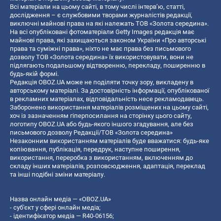
Всі матеріали на цьому сайті, в тому числі інтерв’ю, статті,
дослідження – є службовими творами журналістів редакції,
виключні майнові права на які належать ТОВ «Золота середина».
На всі опубліковані фотоматеріали Getty Images редакція має
майнові права, які захищаються законом України «Про авторські
права та суміжні права», ніхто не має права без письмового
дозволу ТОВ «Золота середина» їх використовувати, вони не
підлягають подальшому відтворенню, перекладу, поширенню в
будь-якій формі.
Редакція OBOZ.UA може не поділяти точку зору, викладену в
авторському матеріалі. За достовірність інформації, опублікованої
в рекламних матеріалах, відповідальність несе рекламодавець.
Заборонено використання матеріалів розміщених на цьому сайті,
хоч із зазначенням гіперпосилання на сторінку цього сайту,
логотипу OBOZ.UA або будь-якого іншого згадування, але без
письмового дозволу Редакції/ТОВ «Золота середина»
Незаконним використанням матеріалів буде вважатися: будь-яке
копiювання, публiкацiя, передрук, наступне поширення,
використання, переробка з використанням, включенням до
складу інших матеріалів, розповсюдження, адаптація, переклад
та інші подібні зміни матеріалу.
Назва онлайн медіа — «OBOZ.UA»
- суб'єкт у сфері онлайн медіа;
- ідентифікатор медіа — R40-06156;