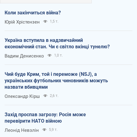
Коли закінчиться війна?
Юрій Хрістензен
1,5 т.
Україна вступила в надзвичайний
економічний стан. Чи є світло вкінці тунелю?
Вадим Денисенко
1,0 т.
Чий буде Крим, той і переможе (NSJ), а
українських футбольних чиновників можуть
назвати вбивцями
Олександр Кірш
2,6 т.
Захід проспав загрозу: Росія може
перевірити НАТО війною
Леонід Невзлін
5,9 т.