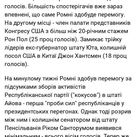
голосів. Більшість спостерігачів вже зараз
впевнені, що саме Ромні здобуде перемогу.
На другому місці - член палати представників
Конгресу США з більш ніж 20-річним стажем
Рон Пол (25 проц голосів). Замикає трійку
лідерів екс-губернатор штату Юта, колишній
посол США в Китаї Джон Хантсмен (18 проц
голосів).
На минулому тижні Ромні здобув перемогу за
підсумками зборів активістів
Республіканської партії ("кокусов") в штаті
Айова - перша "проби сил" республіканців у
президентських перегонах. Однак тоді розрив
між ним і колишнім сенатором від штату
Пенсільванія Ріком Санторумом виявився
мінімальним - всього вісім голосів. Тепер же