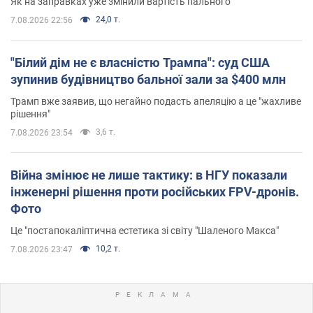
Як на заправках уже змінили вартість пального
24,0 т.
7.08.2026 22:56
"Білий дім не є власністю Трампа": суд США
зупинив будівництво бальної зали за $400 млн
Трамп вже заявив, що негайно подасть апеляцію а це "жахливе
рішення"
3,6 т.
7.08.2026 23:54
Війна змінює не лише тактику: в НГУ показали
інженерні рішення проти російських FPV-дронів.
Фото
Це "постапокаліптична естетика зі світу "Шаленого Макса"
10,2 т.
7.08.2026 23:47