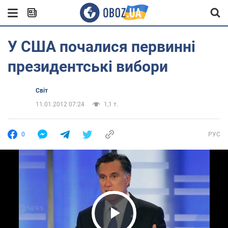
У США почалися первинні
президентські вибори
Світ
11.01.2012 07:24
1,1 т.
0
РУС