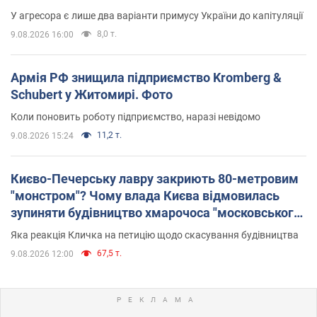
У агресора є лише два варіанти примусу України до капітуляції
8,0 т.
9.08.2026 16:00
Армія РФ знищила підприємство Kromberg &
Schubert у Житомирі. Фото
Коли поновить роботу підприємство, наразі невідомо
11,2 т.
9.08.2026 15:24
Києво-Печерську лавру закриють 80-метровим
"монстром"? Чому влада Києва відмовилась
зупиняти будівництво хмарочоса "московського
вірянина"
Яка реакція Кличка на петицію щодо скасування будівництва
67,5 т.
9.08.2026 12:00