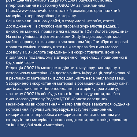
розміщення прямого, відкритого для пошукових систем,
гіперпосилання на сторінку OBOZ.UA за посиланням
https://www.obozrevatel.com
, на якій розміщено оригінальний
матеріал в першому абзаці матеріалу.
Всі матеріали на цьому сайті, в тому числі інтерв’ю, статті,
дослідження – є службовими творами журналістів редакції,
виключні майнові права на які належать ТОВ «Золота середина».
На всі опубліковані фотоматеріали Getty Images редакція має
майнові права, які захищаються законом України «Про авторські
права та суміжні права», ніхто не має права без письмового
дозволу ТОВ «Золота середина» їх використовувати, вони не
підлягають подальшому відтворенню, перекладу, поширенню в
будь-якій формі.
Редакція OBOZ.UA може не поділяти точку зору, викладену в
авторському матеріалі. За достовірність інформації, опублікованої
в рекламних матеріалах, відповідальність несе рекламодавець.
Заборонено використання матеріалів розміщених на цьому сайті,
хоч із зазначенням гіперпосилання на сторінку цього сайту,
логотипу OBOZ.UA або будь-якого іншого згадування, але без
письмового дозволу Редакції/ТОВ «Золота середина»
Незаконним використанням матеріалів буде вважатися: будь-яке
копiювання, публiкацiя, передрук, наступне поширення,
використання, переробка з використанням, включенням до
складу інших матеріалів, розповсюдження, адаптація, переклад
та інші подібні зміни матеріалу.