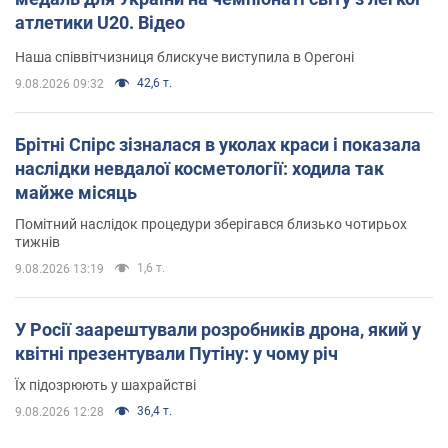
атлетики U20. Відео
Наша співвітчизниця блискуче виступила в Орегоні
42,6 т.
9.08.2026 09:32
Брітні Спірс зізналася в уколах краси і показала
наслідки невдалої косметології: ходила так
майже місяць
Помітний наслідок процедури зберігався близько чотирьох
тижнів
1,6 т.
9.08.2026 13:19
У Росії заарештували розробників дрона, який у
квітні презентували Путіну: у чому річ
Їх підозрюють у шахрайстві
36,4 т.
9.08.2026 12:28