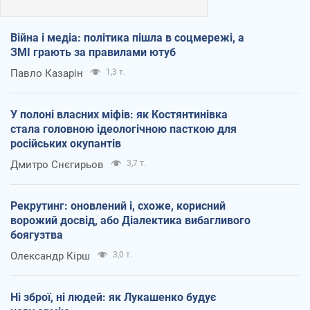
Війна і медіа: політика пішла в соцмережі, а
ЗМІ грають за правилами ютуб
Павло Казарін
1,3 т.
У полоні власних міфів: як Костянтинівка
стала головною ідеологічною пасткою для
російських окупантів
Дмитро Снєгирьов
3,7 т.
Рекрутинг: оновлений і, схоже, корисний
ворожий досвід, або Діалектика вибагливого
боягузтва
Олександр Кірш
3,0 т.
Ні зброї, ні людей: як Лукашенко будує