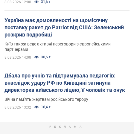
31,6 т.
8.08.2026 12:00
Україна має домовленості на щомісячну
поставку ракет до Patriot від США: Зеленський
розкрив подробиці
Київ також веде активні переговори з європейськими
партнерами
30,6 т.
8.08.2026 14:08
Дбала про учнів та підтримувала педагогів:
внаслідок удару РФ по Київщині загинула
директорка київського ліцею, її чоловік та онук
Вічна пам'ять жертвам російського терору
16,4 т.
8.08.2026 13:32