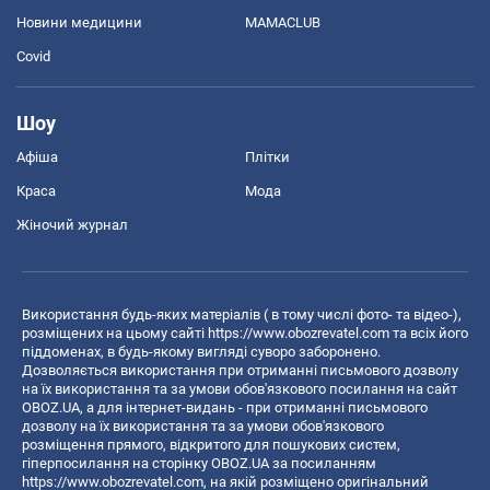
Новини медицини
MAMACLUB
Covid
Шоу
Афіша
Плітки
Краса
Мода
Жіночий журнал
Використання будь-яких матеріалів ( в тому числі фото- та відео-),
розміщених на цьому сайті
https://www.obozrevatel.com
та всіх його
піддоменах, в будь-якому вигляді суворо заборонено.
Дозволяється використання при отриманні письмового дозволу
на їх використання та за умови обов'язкового посилання на сайт
OBOZ.UA, а для інтернет-видань - при отриманні письмового
дозволу на їх використання та за умови обов'язкового
розміщення прямого, відкритого для пошукових систем,
гіперпосилання на сторінку OBOZ.UA за посиланням
https://www.obozrevatel.com
, на якій розміщено оригінальний