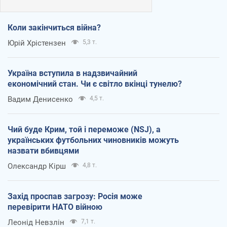
Коли закінчиться війна?
Юрій Хрістензен
5,3 т.
Україна вступила в надзвичайний
економічний стан. Чи є світло вкінці тунелю?
Вадим Денисенко
4,5 т.
Чий буде Крим, той і переможе (NSJ), а
українських футбольних чиновників можуть
назвати вбивцями
Олександр Кірш
4,8 т.
Захід проспав загрозу: Росія може
перевірити НАТО війною
Леонід Невзлін
7,1 т.