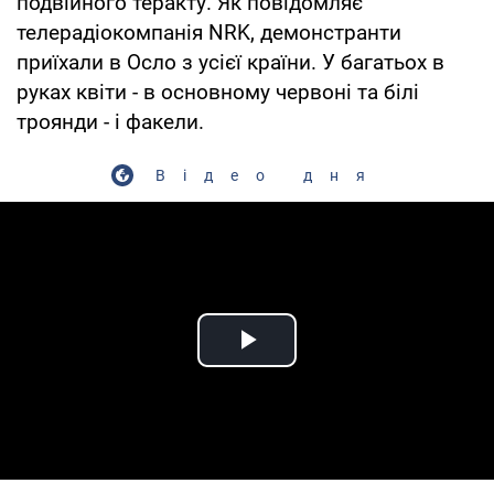
подвійного теракту. Як повідомляє
телерадіокомпанія NRK, демонстранти
приїхали в Осло з усієї країни. У багатьох в
руках квіти - в основному червоні та білі
троянди - і факели.
Відео дня
Play Video