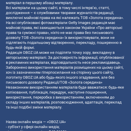
матеріал в першому абзаці матеріалу.
Всі матеріали на цьому сайті, в тому числі інтерв’ю, статті,
дослідження – є службовими творами журналістів редакції,
виключні майнові права на які належать ТОВ «Золота середина».
На всі опубліковані фотоматеріали Getty Images редакція має
майнові права, які захищаються законом України «Про авторські
права та суміжні права», ніхто не має права без письмового
дозволу ТОВ «Золота середина» їх використовувати, вони не
підлягають подальшому відтворенню, перекладу, поширенню в
будь-якій формі.
Редакція OBOZ.UA може не поділяти точку зору, викладену в
авторському матеріалі. За достовірність інформації, опублікованої
в рекламних матеріалах, відповідальність несе рекламодавець.
Заборонено використання матеріалів розміщених на цьому сайті,
хоч із зазначенням гіперпосилання на сторінку цього сайту,
логотипу OBOZ.UA або будь-якого іншого згадування, але без
письмового дозволу Редакції/ТОВ «Золота середина»
Незаконним використанням матеріалів буде вважатися: будь-яке
копiювання, публiкацiя, передрук, наступне поширення,
використання, переробка з використанням, включенням до
складу інших матеріалів, розповсюдження, адаптація, переклад
та інші подібні зміни матеріалу.
Назва онлайн медіа — «OBOZ.UA»
- суб'єкт у сфері онлайн медіа;