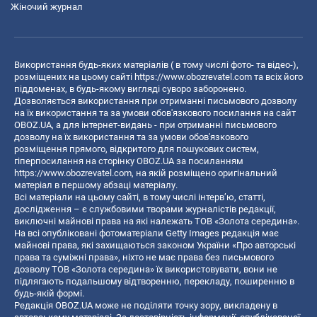
Жіночий журнал
Використання будь-яких матеріалів ( в тому числі фото- та відео-),
розміщених на цьому сайті
https://www.obozrevatel.com
та всіх його
піддоменах, в будь-якому вигляді суворо заборонено.
Дозволяється використання при отриманні письмового дозволу
на їх використання та за умови обов'язкового посилання на сайт
OBOZ.UA, а для інтернет-видань - при отриманні письмового
дозволу на їх використання та за умови обов'язкового
розміщення прямого, відкритого для пошукових систем,
гіперпосилання на сторінку OBOZ.UA за посиланням
https://www.obozrevatel.com
, на якій розміщено оригінальний
матеріал в першому абзаці матеріалу.
Всі матеріали на цьому сайті, в тому числі інтерв’ю, статті,
дослідження – є службовими творами журналістів редакції,
виключні майнові права на які належать ТОВ «Золота середина».
На всі опубліковані фотоматеріали Getty Images редакція має
майнові права, які захищаються законом України «Про авторські
права та суміжні права», ніхто не має права без письмового
дозволу ТОВ «Золота середина» їх використовувати, вони не
підлягають подальшому відтворенню, перекладу, поширенню в
будь-якій формі.
Редакція OBOZ.UA може не поділяти точку зору, викладену в