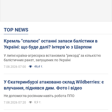
TOP NEWS
Кремль "спалює" останні запаси балістики в
Україні: що буде далі? Інтерв’ю з Шарпом
У липні країна-агресорка встановила "рекорд" за кількістю
балістичних ракет, запущених по Україні
46,4 т.
7.08.2026 07:00
У Єкатеринбурзі атаковано склад Wildberries: є
влучання, піднявся дим. Фото і відео
Не допомогла росіянам навіть робота ППО
8,9 т.
7.08.2026 07:20