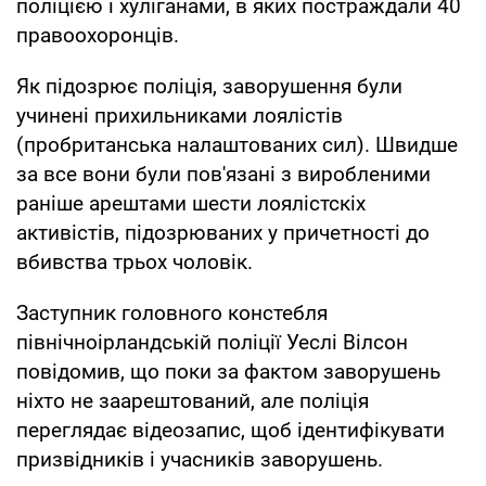
поліцією і хуліганами, в яких постраждали 40
правоохоронців.
Як підозрює поліція, заворушення були
учинені прихильниками лоялістів
(пробританська налаштованих сил). Швидше
за все вони були пов'язані з виробленими
раніше арештами шести лоялістскіх
активістів, підозрюваних у причетності до
вбивства трьох чоловік.
Заступник головного констебля
північноірландській поліції Уеслі Вілсон
повідомив, що поки за фактом заворушень
ніхто не заарештований, але поліція
переглядає відеозапис, щоб ідентифікувати
призвідників і учасників заворушень.