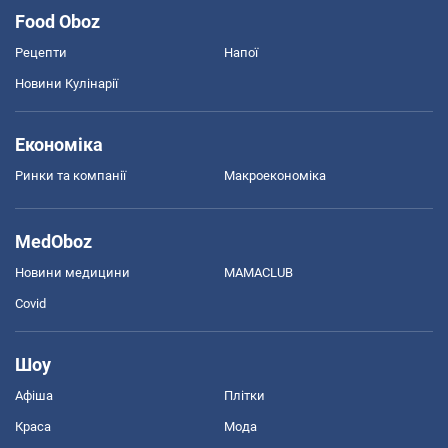
Food Oboz
Рецепти
Напої
Новини Кулінарії
Економіка
Ринки та компанії
Макроекономіка
MedOboz
Новини медицини
MAMACLUB
Covid
Шоу
Афіша
Плітки
Краса
Мода