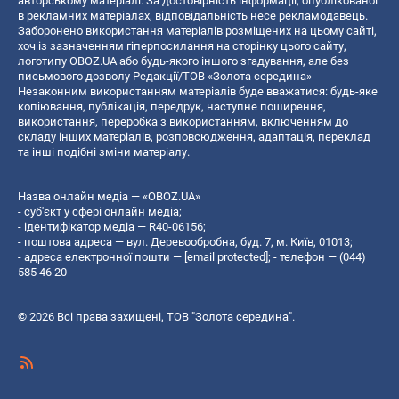
авторському матеріалі. За достовірність інформації, опублікованої
в рекламних матеріалах, відповідальність несе рекламодавець.
Заборонено використання матеріалів розміщених на цьому сайті,
хоч із зазначенням гіперпосилання на сторінку цього сайту,
логотипу OBOZ.UA або будь-якого іншого згадування, але без
письмового дозволу Редакції/ТОВ «Золота середина»
Незаконним використанням матеріалів буде вважатися: будь-яке
копiювання, публiкацiя, передрук, наступне поширення,
використання, переробка з використанням, включенням до
складу інших матеріалів, розповсюдження, адаптація, переклад
та інші подібні зміни матеріалу.
Назва онлайн медіа — «OBOZ.UA»
- суб'єкт у сфері онлайн медіа;
- ідентифікатор медіа — R40-06156;
- поштова адреса — вул. Деревообробна, буд. 7, м. Київ, 01013;
- адреса електронної пошти —
[email protected]
; - телефон — (044)
585 46 20
© 2026 Всі права захищені, ТОВ "Золота середина".