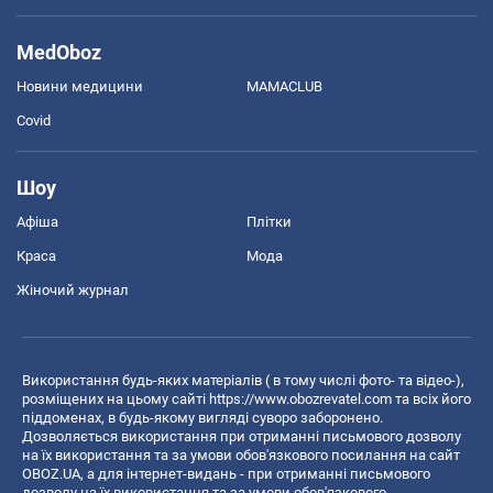
MedOboz
Новини медицини
MAMACLUB
Covid
Шоу
Афіша
Плітки
Краса
Мода
Жіночий журнал
Використання будь-яких матеріалів ( в тому числі фото- та відео-),
розміщених на цьому сайті
https://www.obozrevatel.com
та всіх його
піддоменах, в будь-якому вигляді суворо заборонено.
Дозволяється використання при отриманні письмового дозволу
на їх використання та за умови обов'язкового посилання на сайт
OBOZ.UA, а для інтернет-видань - при отриманні письмового
дозволу на їх використання та за умови обов'язкового