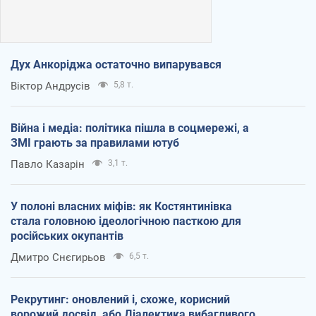
Дух Анкоріджа остаточно випарувався
Віктор Андрусів
5,8 т.
Війна і медіа: політика пішла в соцмережі, а
ЗМІ грають за правилами ютуб
Павло Казарін
3,1 т.
У полоні власних міфів: як Костянтинівка
стала головною ідеологічною пасткою для
російських окупантів
Дмитро Снєгирьов
6,5 т.
Рекрутинг: оновлений і, схоже, корисний
ворожий досвід, або Діалектика вибагливого