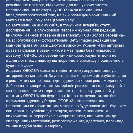
розміщення прямого, відкритого для пошукових систем,
гіперпосилання на сторінку OBOZ.UA за посиланням
https://www.obozrevatel.com
, на якій розміщено оригінальний
матеріал в першому абзаці матеріалу.
Всі матеріали на цьому сайті, в тому числі інтерв’ю, статті,
дослідження – є службовими творами журналістів редакції,
виключні майнові права на які належать ТОВ «Золота середина».
На всі опубліковані фотоматеріали Getty Images редакція має
майнові права, які захищаються законом України «Про авторські
права та суміжні права», ніхто не має права без письмового
дозволу ТОВ «Золота середина» їх використовувати, вони не
підлягають подальшому відтворенню, перекладу, поширенню в
будь-якій формі.
Редакція OBOZ.UA може не поділяти точку зору, викладену в
авторському матеріалі. За достовірність інформації, опублікованої
в рекламних матеріалах, відповідальність несе рекламодавець.
Заборонено використання матеріалів розміщених на цьому сайті,
хоч із зазначенням гіперпосилання на сторінку цього сайту,
логотипу OBOZ.UA або будь-якого іншого згадування, але без
письмового дозволу Редакції/ТОВ «Золота середина»
Незаконним використанням матеріалів буде вважатися: будь-яке
копiювання, публiкацiя, передрук, наступне поширення,
використання, переробка з використанням, включенням до
складу інших матеріалів, розповсюдження, адаптація, переклад
та інші подібні зміни матеріалу.