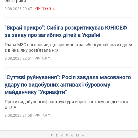
електрики
138,3 т.
9.08.2026 20:47
"Вкрай прикро": Сибіга розкритикував ЮНІСЕФ
за заяву про загиблих дітей в Україні
Глава МЗС наголосив, що причиною загибелі українських дітей
є війна, яку розв'язала РФ
8,8 т.
9.08.2026 22:51
"Суттєві руйнування": Росія завдала масованого
удару по видобувних активах і буровому
майданчику "Укрнафти"
Проти видобувної інфраструктури ворог застосував десятки
БПЛА
7,4 т.
9.08.2026 21:58