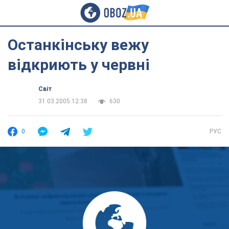
Останкінську вежу
відкриють у червні
Світ
31.03.2005 12:38
630
0
РУС