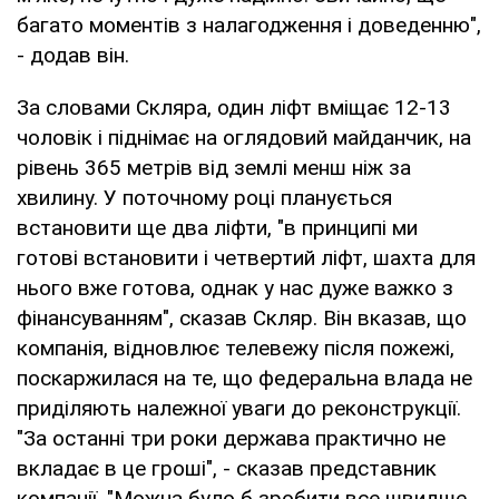
багато моментів з налагодження і доведенню",
- додав він.
За словами Скляра, один ліфт вміщає 12-13
чоловік і піднімає на оглядовий майданчик, на
рівень 365 метрів від землі менш ніж за
хвилину. У поточному році планується
встановити ще два ліфти, "в принципі ми
готові встановити і четвертий ліфт, шахта для
нього вже готова, однак у нас дуже важко з
фінансуванням", сказав Скляр. Він вказав, що
компанія, відновлює телевежу після пожежі,
поскаржилася на те, що федеральна влада не
приділяють належної уваги до реконструкції.
"За останні три роки держава практично не
вкладає в це гроші", - сказав представник
компанії. "Можна було б зробити все швидше,