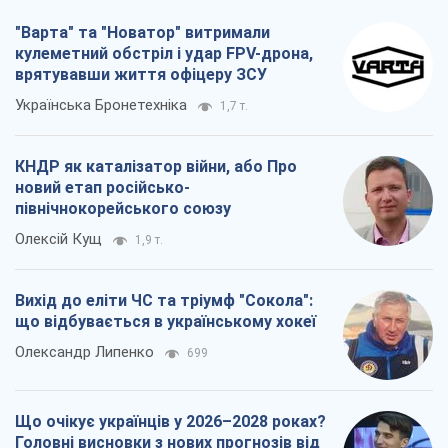
"Варта" та "Новатор" витримали
кулеметний обстріл і удар FPV-дрона,
врятувавши життя офіцеру ЗСУ
Українська Бронетехніка
1,7 т.
КНДР як каталізатор війни, або Про
новий етап російсько-
північнокорейського союзу
Олексій Кущ
1,9 т.
Вихід до еліти ЧС та тріумф "Сокола":
що відбувається в українському хокеї
Олександр Липенко
699
Що очікує українців у 2026–2028 роках?
Головні висновки з нових прогнозів від