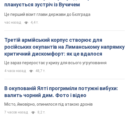
планується зустріч із Вучичем
Це перший візит глави держави до Бєлграда
час назад
4,4 т.
Третій армійський корпус створює для
російських окупантів на Лиманському напрямку
критичний дискомфорт: як це вдалося
Це зараз переростає у кризу для всього угруповання
4 часа назад
48,7 т.
В окупованій Ялті прогриміли потужні вибухи:
валить чорний дим. Фото і відео
Місто, ймовірно, опинилося під атакою дронів
7 часов назад
8,2 т.