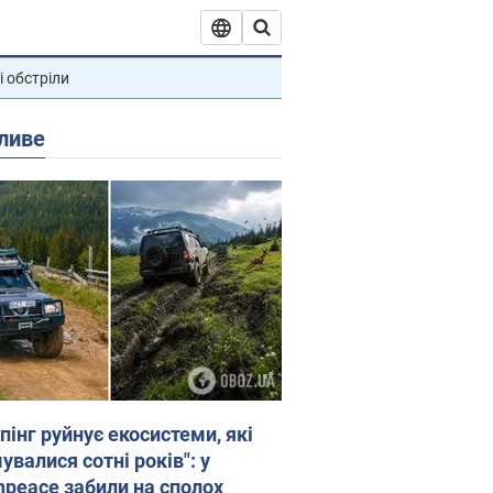
і обстріли
ливе
пінг руйнує екосистеми, які
валися сотні років": у
npeace забили на сполох