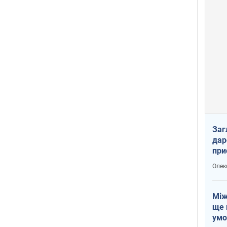
Заг
дар
при
доп
Олек
Між
ще 
умо