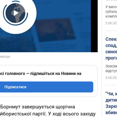
У висо
субаль
комплек
Play Video
сотень
5.08.20
Спека
спад,
сино
прог
змін
Зовсім
відсту
сі головного — підпишіться на Новини на
5.08.20
Підписатися
"Чи, 
дити
Заре
і Борнмут завершується щорічна
вбив
бористської партії. У ході всього заходу