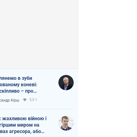
лянемо в зуби
ованому коневі:
скіпливо – про
омогу Україні
5,3 т.
сандр Кірш
 жахливою війною і
гіршим миром на
вах агресора, або