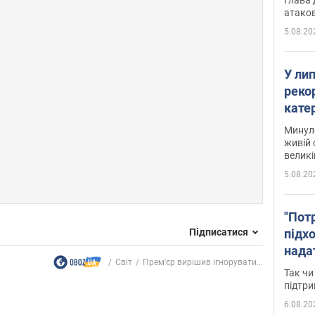
атаков
5.08.20
У ли
рекор
кате
опри
Минуло
живій 
великі
5.08.20
"Пот
Підписатися
підх
нада
Світ
Прем'єр вирішив ігнорувати...
дост
Так чи
прим
підтр
6.08.20