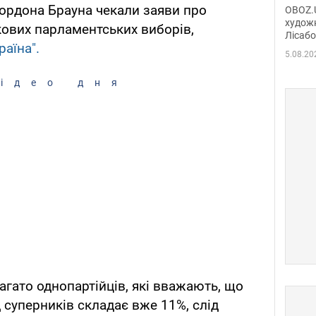
диси
Гордона Брауна чекали заяви про
OBOZ.U
Горсь
художн
кових парламентських виборів,
Лісабо
Дмит
аїна".
в По
5.08.20
ідео дня
агато однопартійців, які вважають, що
 суперників складає вже 11%, слід