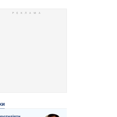
ки
протидіяти