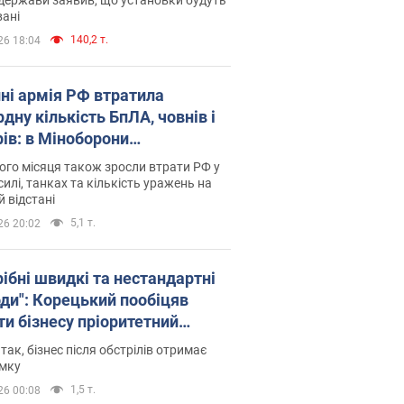
ані
140,2 т.
26 18:04
пні армія РФ втратила
дну кількість БпЛА, човнів і
рів: в Міноборони
люднили статистику
го місяця також зросли втрати РФ у
силі, танках та кількість уражень на
й відстані
5,1 т.
26 20:02
рібні швидкі та нестандартні
оди": Корецький пообіцяв
ти бізнесу пріоритетний
уп до наявних складських
 так, бізнес після обстрілів отримає
іщень
имку
1,5 т.
26 00:08