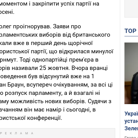
ментом і закріпити успіх партії на
осені.
олег проігнорував. Заяви про
TO
рламентських виборів від британського
кали вже в перший день щорічної
ристської партії, що відкрилася минулої
рнмут. Тоді однопартійці прем'єра в
орів називали 25 жовтня. Вчора вранці
роведення був відсунутий вже на 1
н Браун, всупереч очікуванням, за всі ці
о розпуск парламенту, а й взагалі ні
му можливість нових виборів. Судячи з
чанням він має намір і сьогодні, в
Укра
ристської конференції.
устан
Зеле
Глава 