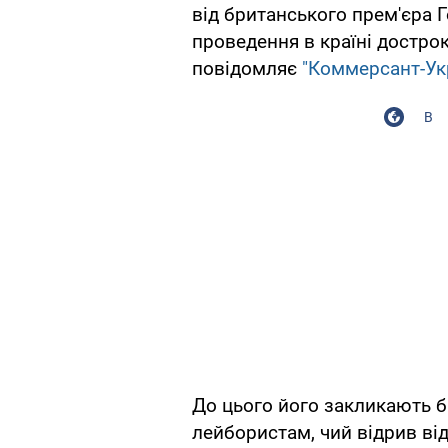
від британського прем'єра 
проведення в країні достро
повідомляє
"Коммерсант-Укр
В
До цього його закликають б
лейбористам, чий відрив від