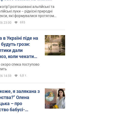
когір'ї розташовані альпійські та
пійські луки – рідкісні природні
си, які формувалися протягом
 років
693
26 23:00
 в Україні піде на
 будуть грози:
птики дали
ноз, коли чекати
и погоди
 скоро спека поступово
пить
6,8 т.
26 14:59
може, я залякана з
нства?" Олена
цька – про
ство бабусі-