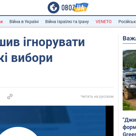
ни
Війна в Україні
Війна Ізраїлю та Ірану
VENETO
Російськ
Важ
шив ігнорувати
кі вибори
Читать на русском
"Джи
форму
Gree