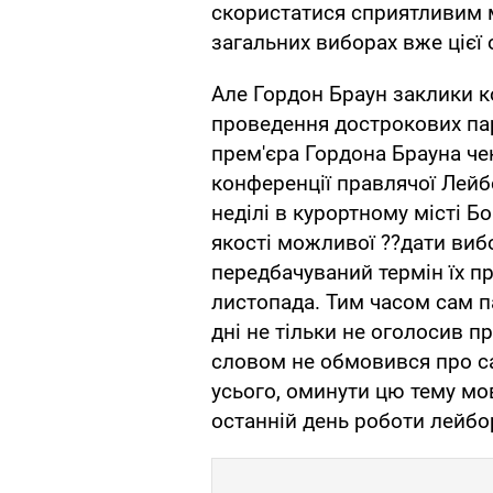
скористатися сприятливим мо
загальних виборах вже цієї 
Але Гордон Браун заклики к
проведення дострокових па
прем'єра Гордона Брауна че
конференції правлячої Лейбо
неділі в курортному місті Бо
якості можливої ??дати виб
передбачуваний термін їх п
листопада. Тим часом сам па
дні не тільки не оголосив пр
словом не обмовився про са
усього, оминути цю тему мов
останній день роботи лейбо