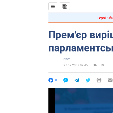
Герої вій
Прем'єр вирі
парламентсь
Світ
27.09.2007 09:45
579
0