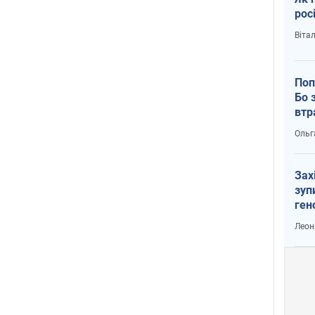
рос
Віта
Поп
Бо 
втр
Ольг
Зах
зуп
ген
Леон