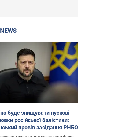
P NEWS
їна буде знищувати пускові
овки російської балістики:
нський провів засідання РНБО
держави заявив, що установки будуть