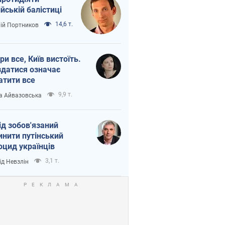
ійській балістиці
14,6 т.
лій Портников
ри все, Київ вистоїть.
здатися означає
атити все
9,9 т.
а Айвазовська
ід зобов'язаний
инити путінський
оцид українців
3,1 т.
ід Невзлін