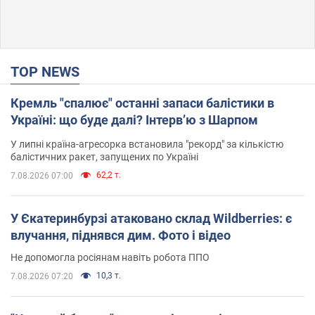
TOP NEWS
Кремль "спалює" останні запаси балістики в
Україні: що буде далі? Інтерв’ю з Шарпом
У липні країна-агресорка встановила "рекорд" за кількістю
балістичних ракет, запущених по Україні
62,2 т.
7.08.2026 07:00
У Єкатеринбурзі атаковано склад Wildberries: є
влучання, піднявся дим. Фото і відео
Не допомогла росіянам навіть робота ППО
10,3 т.
7.08.2026 07:20