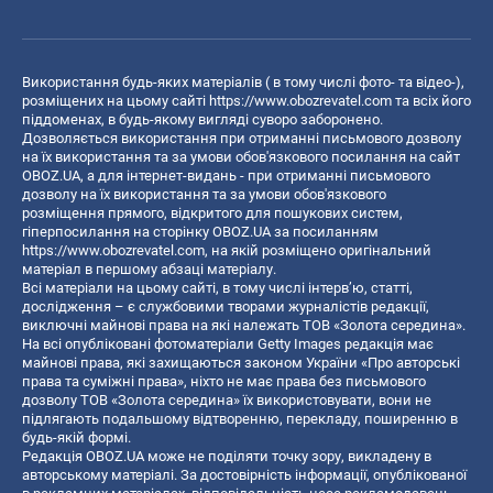
Використання будь-яких матеріалів ( в тому числі фото- та відео-),
розміщених на цьому сайті
https://www.obozrevatel.com
та всіх його
піддоменах, в будь-якому вигляді суворо заборонено.
Дозволяється використання при отриманні письмового дозволу
на їх використання та за умови обов'язкового посилання на сайт
OBOZ.UA, а для інтернет-видань - при отриманні письмового
дозволу на їх використання та за умови обов'язкового
розміщення прямого, відкритого для пошукових систем,
гіперпосилання на сторінку OBOZ.UA за посиланням
https://www.obozrevatel.com
, на якій розміщено оригінальний
матеріал в першому абзаці матеріалу.
Всі матеріали на цьому сайті, в тому числі інтерв’ю, статті,
дослідження – є службовими творами журналістів редакції,
виключні майнові права на які належать ТОВ «Золота середина».
На всі опубліковані фотоматеріали Getty Images редакція має
майнові права, які захищаються законом України «Про авторські
права та суміжні права», ніхто не має права без письмового
дозволу ТОВ «Золота середина» їх використовувати, вони не
підлягають подальшому відтворенню, перекладу, поширенню в
будь-якій формі.
Редакція OBOZ.UA може не поділяти точку зору, викладену в
авторському матеріалі. За достовірність інформації, опублікованої