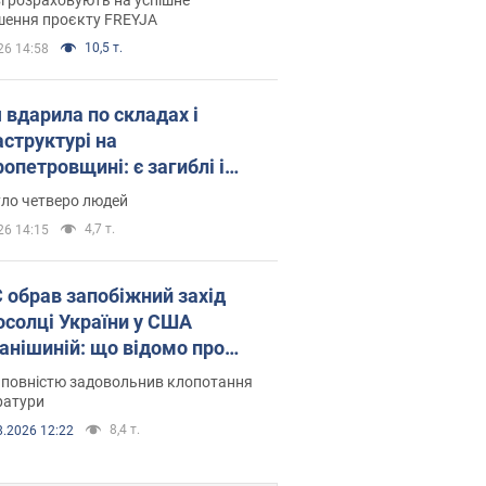
шення проєкту FREYJA
10,5 т.
26 14:58
 вдарила по складах і
аструктурі на
опетровщині: є загиблі і
нені. Фото
уло четверо людей
4,7 т.
26 14:15
запобіжний захід
осолці України у США
анішиній: що відомо про
ву
 повністю задовольнив клопотання
ратури
8,4 т.
8.2026 12:22