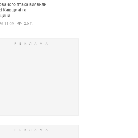
повий маршрут.
ованого птаха виявили
і Київщині та
щини
2,6 т.
26 11:09