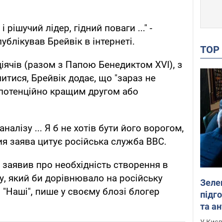
 рішучий лідер, гідний поваги ..." -
ублікував Брейвік в інтернеті.
TO
іячів (разом з Папою Бенедиктом XVI), з
итися, Брейвік додає, що "зараз не
с потенційно кращим другом або
налізу ... Я б не хотів бути його ворогом,
чия заява цитує російська служба BBC.
к заявив про необхідність створення в
у, який би дорівнювало на російську
Зеле
"Наші", пише у своєму блозі блогер
підго
та антибалістичної програми
FREY
У Києв