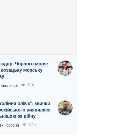
подарі Чорного моря:
 козацьку морську
ву
516
 Кирпичов
коління олів'є": звичка
російського виявилася
ьнішою за війну
2,9 т.
ан Горовий