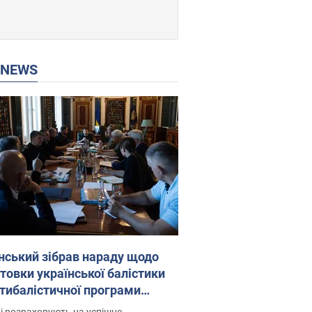
P NEWS
нський зібрав нараду щодо
товки української балістики
JA: які рішення готуються
і розраховують на успішне