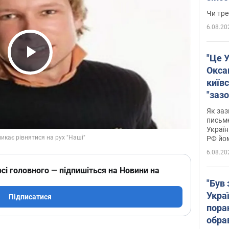
ухва
Чи тре
6.08.20
"Це У
Play Video
Окса
київс
"зазо
навіт
Як заз
знав,
письм
Україн
гено
РФ йо
6.08.20
сі головного — підпишіться на Новини на
"Був 
Укра
Підписатися
пора
обра