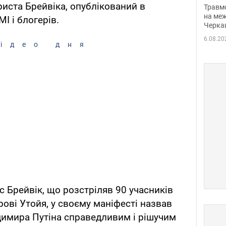
нети
иста Брейвіка, опублікований в
Травм
Фото
на меж
МІ і блогерів.
Черка
6.08.20
ідео дня
 Брейвік, що розстріляв 90 учасників
ові Утойя, у своєму маніфесті назвав
одимира Путіна справедливим і рішучим