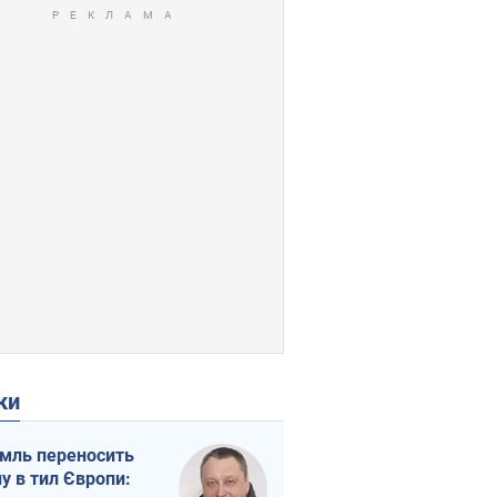
ки
мль переносить
ну в тил Європи: