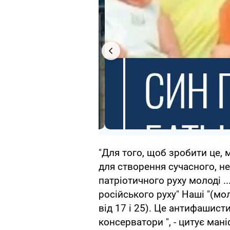
"Для того, щоб зробити це,
для створення сучасного, н
патріотичного руху молоді .
російського руху" Наші "(мол
від 17 і 25). Це антифашисти
консерватори ", - цитує ман