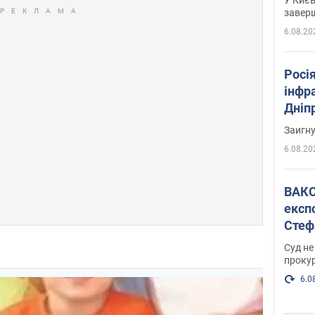
завер
6.08.20
Росія
інфр
Дніпр
пора
Заигн
6.08.20
ВАКС обрав 
експ
Стеф
спра
Суд не
проку
6.0