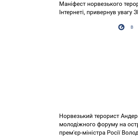
Маніфест норвезького терор
Інтернеті, привернув увагу З
В
Норвезький терорист Андерс
молодіжного форуму на остр
прем'єр-міністра Росії Вол