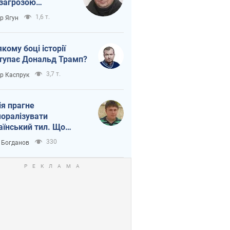
 загрозою
тична логістика
1,6 т.
ор Ягун
якому боці історії
тупає Дональд Трамп?
3,7 т.
ор Каспрук
ія прагне
оралізувати
аїнський тил. Що
то собі нагадати
330
 Богданов