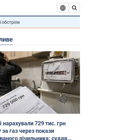
і обстріли
ливе
 нарахували 729 тис. грн
 за газ через покази
ованого лічильника: суддя