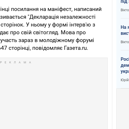
під
кри
рінці посилання на маніфест, написаний
Вікт
зивається "Декларація незалежності
 сторінок. У ньому у формі інтерв'ю з
На 
ає про свій світогляд. Мова про
вис
е участь зараз в молодіжному форумі
Вікт
647 сторінці, повідомляє Газета.ru.
Рос
дем
укр
вар
Юрій