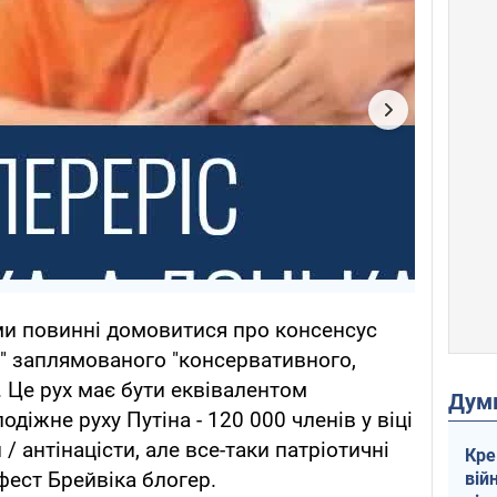
 ми повинні домовитися про консенсус
е" заплямованого "консервативного,
.. Це рух має бути еквівалентом
Дум
одіжне руху Путіна - 120 000 членів у віці
 / антінацісти, але все-таки патріотичні
Кре
іфест Брейвіка блогер.
вій