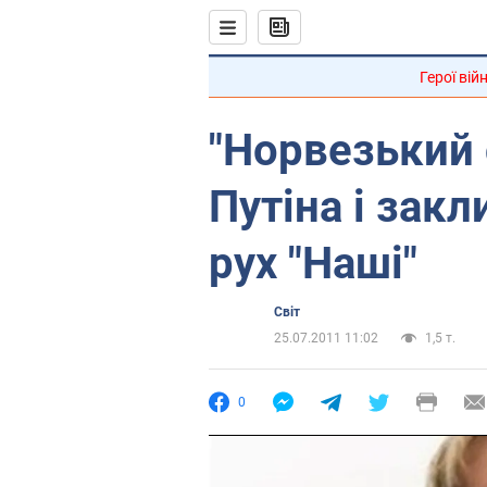
Герої вій
"Норвезький 
Путіна і закл
рух "Наші"
Світ
25.07.2011 11:02
1,5 т.
0