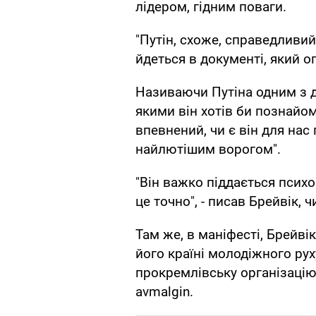
лідером, гідним поваги.
"Путін, схоже, справедливий і
йдеться в документі, який оп
Називаючи Путіна одним з д
якими він хотів би познайом
впевнений, чи є він для на
найлютішим ворогом".
"Він важко піддається психоа
це точно", - писав Брейвік, 
Там же, в маніфесті, Брейві
його країні молодіжного рух
прокремлівську організацію 
avmalgin.