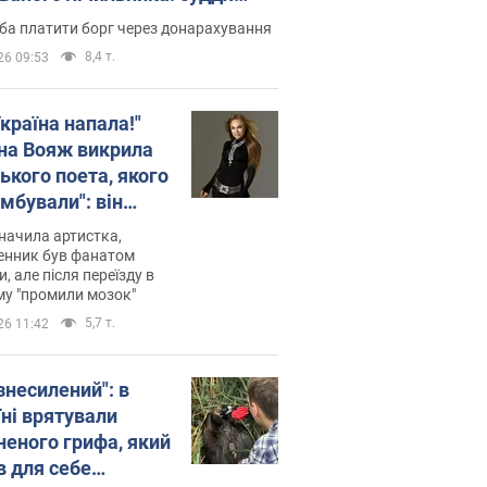
лив неочікуване рішення
ба платити борг через донарахування
8,4 т.
26 09:53
країна напала!"
на Вояж викрила
ького поета, якого
мбували": він
ь російської не
начила артистка,
 а тепер хоче
енник був фанатом
и, але після переїзду в
циду українців
му "промили мозок"
5,7 т.
26 11:42
знесилений": в
їні врятували
неного грифа, який
в для себе