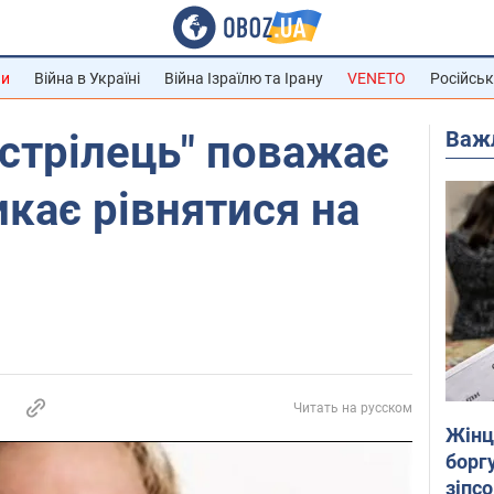
ни
Війна в Україні
Війна Ізраїлю та Ірану
VENETO
Російськ
Важ
стрілець" поважає
икає рівнятися на
Читать на русском
Жінці
боргу
зіпс