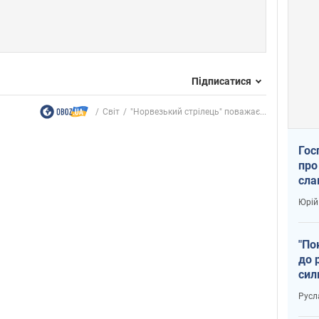
Підписатися
Світ
"Норвезький стрілець" поважає...
Гос
про
сла
Юрій
"По
до 
сил
Русл